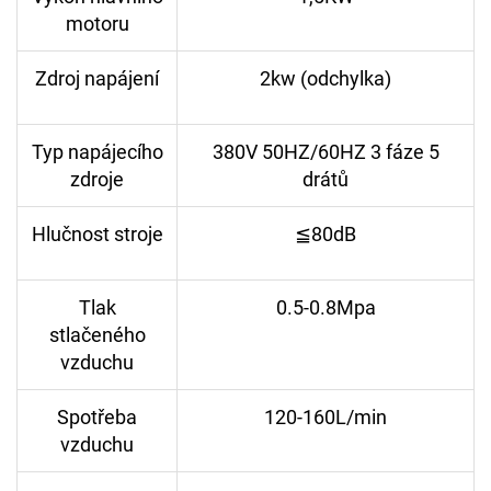
motoru
Zdroj napájení
2kw (odchylka)
Typ napájecího
380V 50HZ/60HZ 3 fáze 5
zdroje
drátů
Hlučnost stroje
≦80dB
Tlak
0.5-0.8Mpa
stlačeného
vzduchu
Spotřeba
120-160L/min
vzduchu