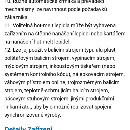
10. Různé automatické krmítka a převáděcí
mechanismy lze navrhnout podle požadavků
zákazníka.
11. Volitelná hot-melt lepidla může být vybavena
zařízením na štěpné nanášení lepidel nebo kartáčem
na nanášení hot-melt lepidel.
12. Lze jej použít s balicím strojem typu alu-plast,
polštářovým balicím strojem, vypínacím strojem,
mýdlovým strojem, inkoustovým tiskařem (nebo
systémem kontrolního kódu), nálepkovacím strojem,
váhovým přístrojem online, trojrozměrným balicím
strojem, teplotně-schrnujícím balicím strojem,
pásovým stuhovým strojem, jinými produkčními
linkami atd., aby bylo možné realizovat spojení
synchronizované výroby.
Detaily Zařízení