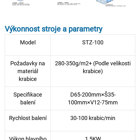
Výkonnost stroje a parametry
Model
STZ-100
Požadavky na
280-350g/m2+ (Podle velikosti
materiál
krabice)
krabice
Specifikace
D65-200mm×Š35-
balení
100mm×V12-75mm
Rychlost balení
30-100 krabic/min
Výkon hlavního
1,5KW