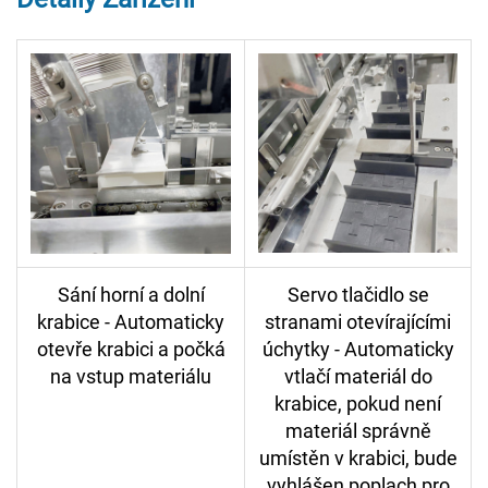
Sání horní a dolní
Servo tlačidlo se
krabice - Automaticky
stranami otevírajícími
otevře krabici a počká
úchytky - Automaticky
na vstup materiálu
vtlačí materiál do
krabice, pokud není
materiál správně
umístěn v krabici, bude
vyhlášen poplach pro