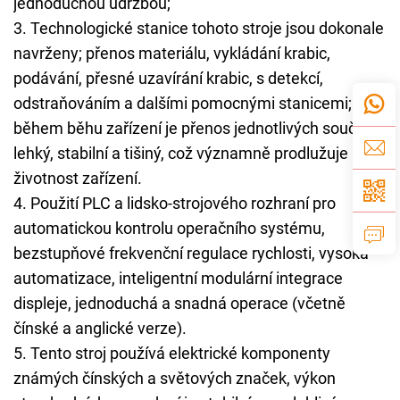
jednoduchou údržbou;
3. Technologické stanice tohoto stroje jsou dokonale
navrženy; přenos materiálu, vykládání krabic,
podávání, přesné uzavírání krabic, s detekcí,
odstraňováním a dalšími pomocnými stanicemi;
během běhu zařízení je přenos jednotlivých součástí
lehký, stabilní a tišiný, což významně prodlužuje
životnost zařízení.
4. Použití PLC a lidsko-strojového rozhraní pro
automatickou kontrolu operačního systému,
bezstupňové frekvenční regulace rychlosti, vysoká
automatizace, inteligentní modulární integrace
displeje, jednoduchá a snadná operace (včetně
čínské a anglické verze).
5. Tento stroj používá elektrické komponenty
známých čínských a světových značek, výkon