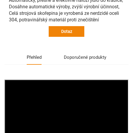
Automaticky, přesně a efektivně naloží jídlo do krabice,
Dosáhne automatické výroby, zvýší výrobní účinnost,
Celá strojová skořepina je vyrobená ze nerdzidé oceli
304, potravinářský materiál proti znečištění
Dotaz
Přehled
Doporučené produkty