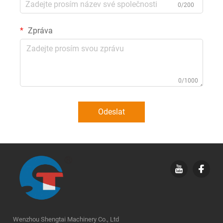
0/200
Zpráva
0/1000
Odeslat
Wenzhou Shengtai Machinery Co., Ltd