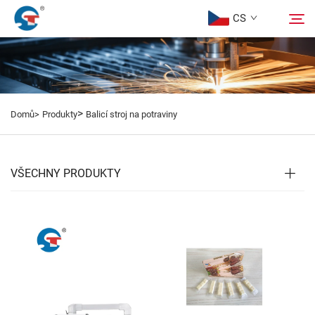
CS
O Nás
Hledat
>
Domů>
Produkty
Balicí stroj na potraviny
Produkty
Návrhový Případ
VŠECHNY PRODUKTY
Služba
Aktuality
Kontaktujte nás