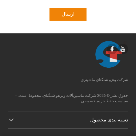
ارسال
شرکت ونژو شنگتای ماشینری
حقوق نشر © 2026 شرکت ماشین‌آلات ونزهو شنگتای. محفوظ است. --
سیاست حفظ حریم خصوصی
دسته بندی محصول