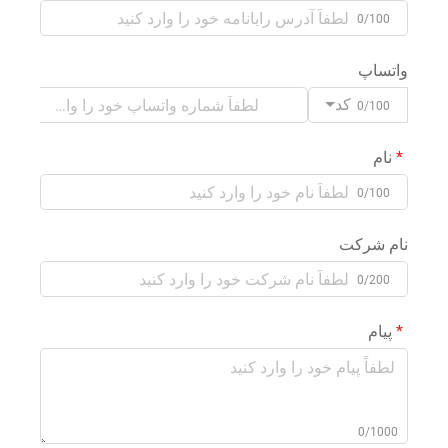
0/100
واتساپ
کد
0/100
نام
0/100
نام شرکت
0/200
پیام
0/1000