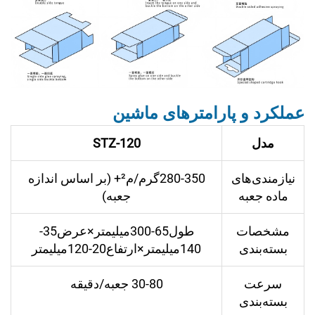
عملکرد و پارامترهای ماشین
مدل
STZ-120
نیازمندی‌های
280-350گرم/م²+ (بر اساس اندازه
ماده جعبه
جعبه)
مشخصات
طول65-300میلیمتر×عرض35-
بسته‌بندی
140میلیمتر×ارتفاع20-120میلیمتر
سرعت
30-80 جعبه/دقیقه
بسته‌بندی