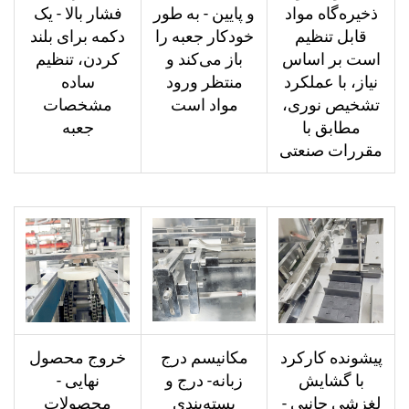
ذخیره‌گاه مواد
و پایین - به طور
فشار بالا - یک
قابل تنظیم
خودکار جعبه را
دکمه برای بلند
است بر اساس
باز می‌کند و
کردن، تنظیم
نیاز، با عملکرد
منتظر ورود
ساده
تشخیص نوری،
مواد است
مشخصات
مطابق با
جعبه
مقررات صنعتی
پیشونده کارکرد
مکانیسم درج
خروج محصول
با گشایش
زبانه- درج و
نهایی -
لغزشی جانبی -
بسته‌بندی
محصولات