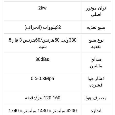
توان موتور
2kw
اصلی
منبع تغذیه
2کیلووات (انحراف)
نوع منبع
380ولت 50هرتس/60هرتس 3 فاز 5
تغذیه
سیم
صداي
≦80dB
ماشين
فشار هوا
0.5-0.8Mpa
فشرده
مصرف هوا
120-160لیتر/دقیقه
اندازه
4200 میلیمتر × 1430 میلیمتر × 1740