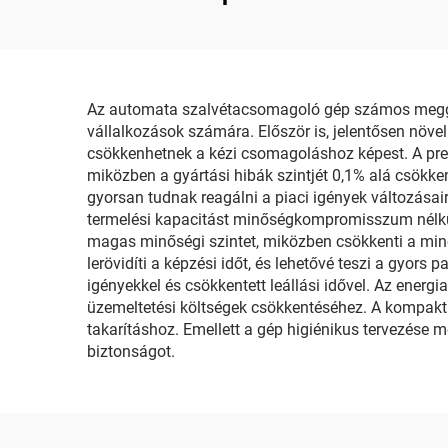
Kicsinyítő Záró Gép
Az automata szalvétacsomagoló gép számos meggyőz
vállalkozások számára. Először is, jelentősen növ
csökkenhetnek a kézi csomagoláshoz képest. A pr
miközben a gyártási hibák szintjét 0,1% alá csökke
gyorsan tudnak reagálni a piaci igények változásai
termelési kapacitást minőségkompromisszum nélkül.
magas minőségi szintet, miközben csökkenti a min
lerövidíti a képzési időt, és lehetővé teszi a gyo
igényekkel és csökkentett leállási idővel. Az energ
üzemeltetési költségek csökkentéséhez. A kompakt k
takarításhoz. Emellett a gép higiénikus tervezése m
biztonságot.