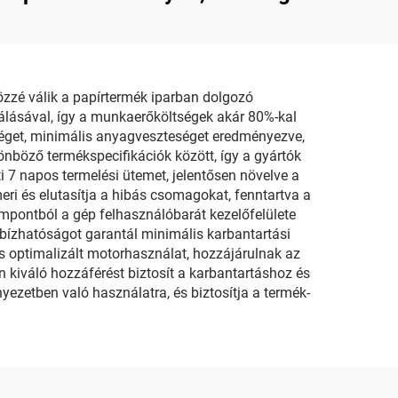
és Zároló Gép
zzé válik a papírtermék iparban dolgozó
álásával, így a munkaerőköltségek akár 80%-kal
éget, minimális anyagveszteséget eredményezve,
önböző termékspecifikációk között, így a gyártók
i 7 napos termelési ütemet, jelentősen növelve a
ri és elutasítja a hibás csomagokat, fenntartva a
mpontból a gép felhasználóbarát kezelőfelülete
egbízhatóságot garantál minimális karbantartási
 és optimalizált motorhasználat, hozzájárulnak az
 kiváló hozzáférést biztosít a karbantartáshoz és
yezetben való használatra, és biztosítja a termék-