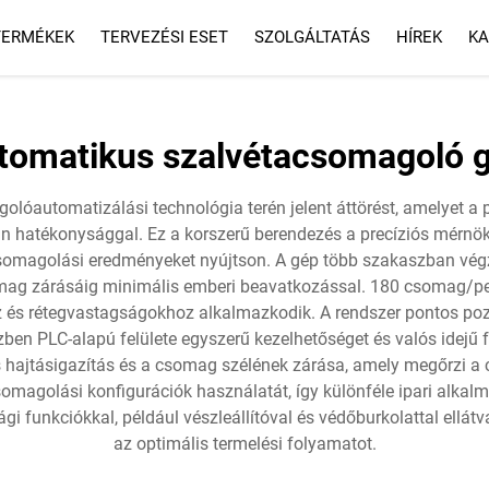
TERMÉKEK
TERVEZÉSI ESET
SZOLGÁLTATÁS
HÍREK
KA
SZOLGÁLTATÁS
GYIK
tomatikus szalvétacsomagoló 
óautomatizálási technológia terén jelent áttörést, amelyet 
tlan hatékonysággal. Ez a korszerű berendezés a precíziós mérnök
omagolási eredményeket nyújtson. A gép több szakaszban végz
mag zárásáig minimális emberi beavatkozással. 180 csomag/per
z és rétegvastagságokhoz alkalmazkodik. A rendszer pontos poz
n PLC-alapú felülete egyszerű kezelhetőséget és valós idejű fe
 hajtásigazítás és a csomag szélének zárása, amely megőrzi a c
omagolási konfigurációk használatát, így különféle ipari alkal
ági funkciókkal, például vészleállítóval és védőburkolattal ellá
az optimális termelési folyamatot.