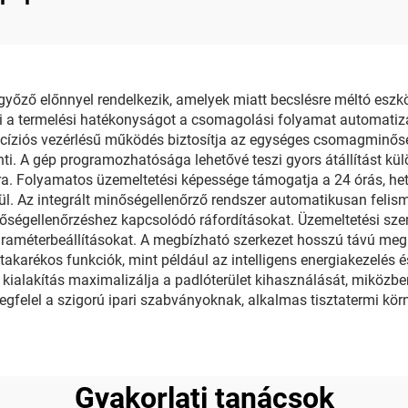
csomagoló gép
ő előnnyel rendelkezik, amelyek miatt becslésre méltó eszkö
eli a termelési hatékonyságot a csomagolási folyamat automatiz
ecíziós vezérlésű működés biztosítja az egységes csomagminős
nti. A gép programozhatósága lehetővé teszi gyors átállítást kül
ra. Folyamatos üzemeltetési képessége támogatja a 24 órás, het
 Az integrált minőségellenőrző rendszer automatikusan felisme
őségellenőrzéshez kapcsolódó ráfordításokat. Üzemeltetési sze
rs paraméterbeállításokat. A megbízható szerkezet hosszú távú m
iatakarékos funkciók, mint például az intelligens energiakezelés
ialakítás maximalizálja a padlóterület kihasználását, miközben
egfelel a szigorú ipari szabványoknak, alkalmas tisztatermi körn
Gyakorlati tanácsok