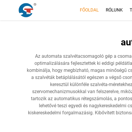
FŐOLDAL
RÓLUNK
au
Az automata szalvétacsomagoló gép a csomagol
optimalizálására fejlesztettek ki eddigi példá
kombinálja, hogy megbízható, magas minőségű cs
a szalvéták betáplálásától egészen a végső cso
keresztül különféle szalvéta-méretekhe
szervomechanizmusokkal van felszerelve, miközbe
tartozik az automatikus rétegszámolás, a pontos
lehetővé teszi egyedi és nagykereskedelmi cs
kiskereskedelmi forgalmazásig. Kibővített biztons