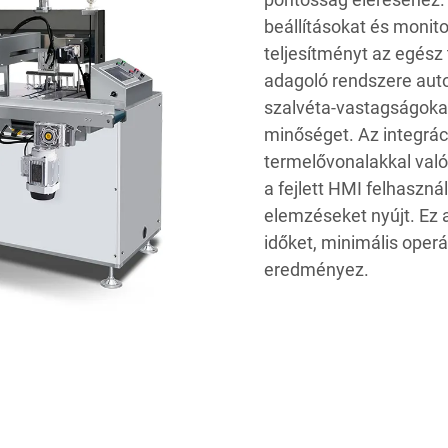
beállításokat és monito
teljesítményt az egész 
adagoló rendszere auto
szalvéta-vastagságokat
minőséget. Az integrác
termelővonalakkal val
a fejlett HMI felhasznál
elemzéseket nyújt. Ez a
időket, minimális oper
eredményez.