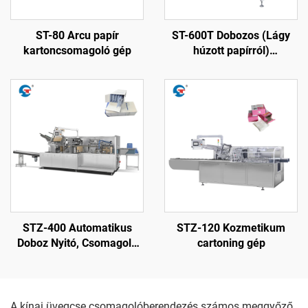
ST-80 Arcu papír
ST-600T Dobozos (Lágy
kartoncsomagoló gép
húzott papírról)
Automatikus Anker
Rögzítő Gép
STZ-400 Automatikus
STZ-120 Kozmetikum
Doboz Nyitó, Csomagoló
cartoning gép
és Zároló Gép
A kínai üvegcse csomagolóberendezés számos meggyőző