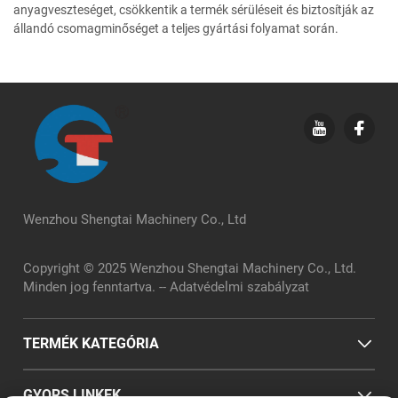
anyagveszteséget, csökkentik a termék sérüléseit és biztosítják az
állandó csomagminőséget a teljes gyártási folyamat során.
Wenzhou Shengtai Machinery Co., Ltd
Copyright © 2025 Wenzhou Shengtai Machinery Co., Ltd.
Minden jog fenntartva. --
Adatvédelmi szabályzat
TERMÉK KATEGÓRIA
GYORS LINKEK