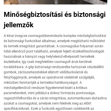
Minőségbiztosítási és biztonsági
jellemzők
A kínai üvegcse csomagolóberendezés komplex minőségbiztosítási
és biztonsági funkciókat alkalmaz, amelyek megbízható működést
és termék integritást garantálnak. A csomagolási folyamat során
több ellenőrző pont található, amelyek fejlett érzékelőtechnológiát
használnak a hiányzó vagy helytelenül elhelyezett termékek
észlelésére, így csak megfelelően csomagolt áruk kerülnek
továbbításra. A gép biztonsági rendszerébe tartoznak vészleállító
gombok, zárószerkezetekkel ellátott védőburkolatok és
fényfüggönyök, amelyek az operátorok védelmét szolgálják,
miközben fenntartják a termelési hatékonyságot. A
minőségellenőrző rendszer figyelemmel kíséri a kritikus
paramétereket, mint például a doboz formázás pontossága,
ragasztófelhordás és a zárás integritása, automatikusan elutasítva
azokat a csomagokat, amelyek nem felelnek meg az előírt
specifikációknak. Ezek a funkciók együttesen csökkentik az