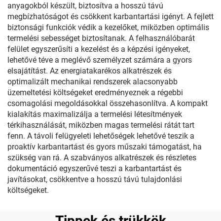
anyagokból készült, biztosítva a hosszú távú
megbízhatóságot és csökkent karbantartási igényt. A fejlett
biztonsági funkciók védik a kezelőket, miközben optimális
termelési sebességet biztosítanak. A felhasználóbarát
felület egyszerűsíti a kezelést és a képzési igényeket,
lehetővé téve a meglévő személyzet számára a gyors
elsajátítást. Az energiatakarékos alkatrészek és
optimalizált mechanikai rendszerek alacsonyabb
üzemeltetési költségeket eredményeznek a régebbi
csomagolási megoldásokkal összehasonlítva. A kompakt
kialakítás maximalizálja a termelési létesítmények
térkihasználását, miközben magas termelési rátát tart
fenn. A távoli felügyeleti lehetőségek lehetővé teszik a
proaktív karbantartást és gyors műszaki támogatást, ha
szükség van rá. A szabványos alkatrészek és részletes
dokumentáció egyszerűvé teszi a karbantartást és
javításokat, csökkentve a hosszú távú tulajdonlási
költségeket.
Tippek és trükkök