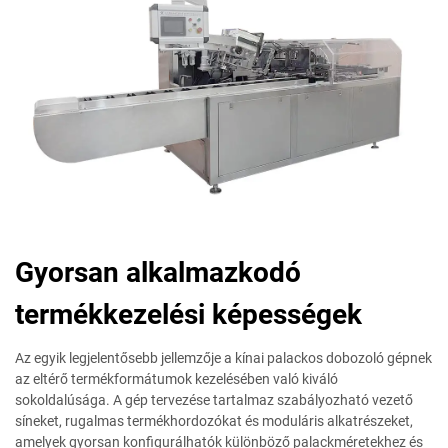
Gyorsan alkalmazkodó
termékkezelési képességek
Az egyik legjelentősebb jellemzője a kínai palackos dobozoló gépnek
az eltérő termékformátumok kezelésében való kiváló
sokoldalúsága. A gép tervezése tartalmaz szabályozható vezető
síneket, rugalmas termékhordozókat és moduláris alkatrészeket,
amelyek gyorsan konfigurálhatók különböző palackméretekhez és