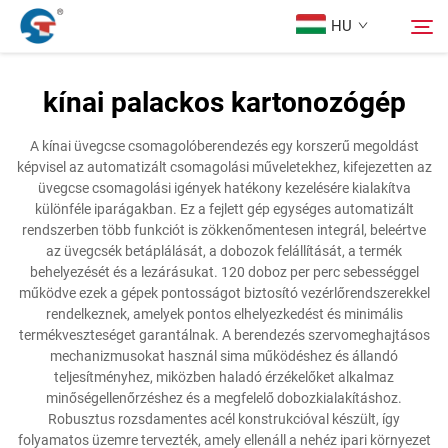
HU
kínai palackos kartonozógép
Rólunk
Keresés
A kínai üvegcse csomagolóberendezés egy korszerű megoldást
képvisel az automatizált csomagolási műveletekhez, kifejezetten az
Termékek
üvegcse csomagolási igények hatékony kezelésére kialakítva
különféle iparágakban. Ez a fejlett gép egységes automatizált
rendszerben több funkciót is zökkenőmentesen integrál, beleértve
Tervezési Eset
az üvegcsék betáplálását, a dobozok felállítását, a termék
behelyezését és a lezárásukat. 120 doboz per perc sebességgel
működve ezek a gépek pontosságot biztosító vezérlőrendszerekkel
Szolgáltatás
rendelkeznek, amelyek pontos elhelyezkedést és minimális
termékveszteséget garantálnak. A berendezés szervomeghajtásos
mechanizmusokat használ sima működéshez és állandó
Hírek
teljesítményhez, miközben haladó érzékelőket alkalmaz
minőségellenőrzéshez és a megfelelő dobozkialakításhoz.
Robusztus rozsdamentes acél konstrukcióval készült, így
Kapcsolat
folyamatos üzemre tervezték, amely ellenáll a nehéz ipari környezet