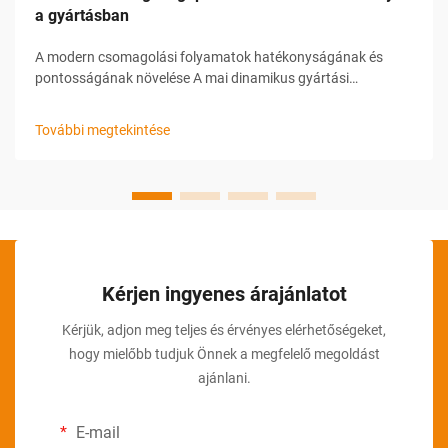
a gyártásban
A modern csomagolási folyamatok hatékonyságának és
pontosságának növelése A mai dinamikus gyártási
környezetben az vállalatok folyamatosan az üzemeltetési
hatékonyság javítására, a munkaerőköltségek csökkentésére
További megtekintése
és a termékek állandó megjelenésének biztosítására
törekednek...
Kérjen ingyenes árajánlatot
Kérjük, adjon meg teljes és érvényes elérhetőségeket,
hogy mielőbb tudjuk Önnek a megfelelő megoldást
ajánlani.
E-mail