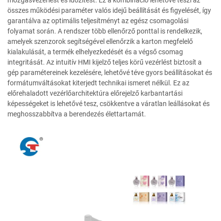
mozgásvezérlést és időzítést. Ez a kombináció lehetővé teszi az
összes működési paraméter valós idejű beállítását és figyelését, így
garantálva az optimális teljesítményt az egész csomagolási
folyamat során. A rendszer több ellenőrző ponttal is rendelkezik,
amelyek szenzorok segítségével ellenőrzik a karton megfelelő
kialakulását, a termék elhelyezkedését és a végső csomag
integritását. Az intuitív HMI kijelző teljes körű vezérlést biztosít a
gép paramétereinek kezelésére, lehetővé téve gyors beállításokat és
formátumváltásokat kiterjedt technikai ismeret nélkül. Ez az
előrehaladott vezérlőarchitektúra előrejelző karbantartási
képességeket is lehetővé tesz, csökkentve a váratlan leállásokat és
meghosszabbítva a berendezés élettartamát.