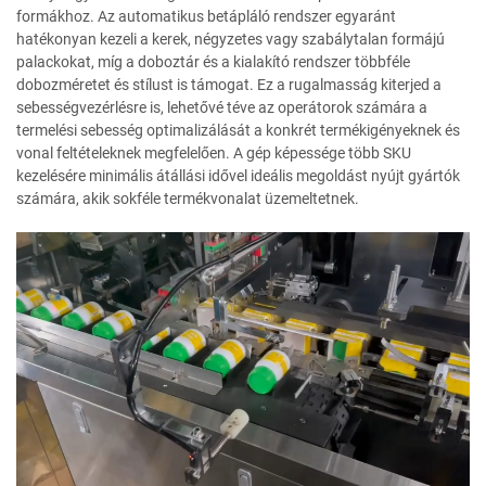
formákhoz. Az automatikus betápláló rendszer egyaránt
hatékonyan kezeli a kerek, négyzetes vagy szabálytalan formájú
palackokat, míg a doboztár és a kialakító rendszer többféle
dobozméretet és stílust is támogat. Ez a rugalmasság kiterjed a
sebességvezérlésre is, lehetővé téve az operátorok számára a
termelési sebesség optimalizálását a konkrét termékigényeknek és
vonal feltételeknek megfelelően. A gép képessége több SKU
kezelésére minimális átállási idővel ideális megoldást nyújt gyártók
számára, akik sokféle termékvonalat üzemeltetnek.