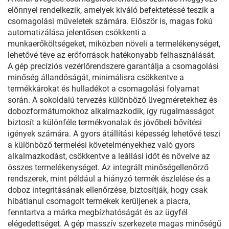
előnnyel rendelkezik, amelyek kiváló befektetéssé teszik a
csomagolási műveletek számára. Először is, magas fokú
automatizálása jelentősen csökkenti a
munkaerőköltségeket, miközben növeli a termelékenységet,
lehetővé téve az erőforrások hatékonyabb felhasználását.
A gép precíziós vezérlőrendszere garantálja a csomagolási
minőség állandóságát, minimálisra csökkentve a
termékkárokat és hulladékot a csomagolási folyamat
során. A sokoldalú tervezés különböző üvegméretekhez és
dobozformátumokhoz alkalmazkodik, így rugalmasságot
biztosít a különféle termékvonalak és jövőbeli bővítési
igények számára. A gyors átállítási képesség lehetővé teszi
a különböző termelési követelményekhez való gyors
alkalmazkodást, csökkentve a leállási időt és növelve az
összes termelékenységet. Az integrált minőségellenőrző
rendszerek, mint például a hiányzó termék észlelése és a
doboz integritásának ellenőrzése, biztosítják, hogy csak
hibátlanul csomagolt termékek kerüljenek a piacra,
fenntartva a márka megbízhatóságát és az ügyfél
elégedettséget. A gép masszív szerkezete magas minőségű