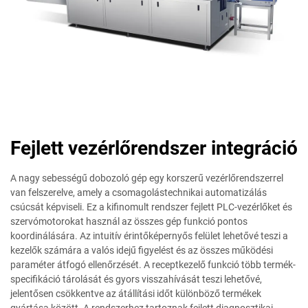
Fejlett vezérlőrendszer integráció
A nagy sebességű dobozoló gép egy korszerű vezérlőrendszerrel
van felszerelve, amely a csomagolástechnikai automatizálás
csúcsát képviseli. Ez a kifinomult rendszer fejlett PLC-vezérlőket és
szervómotorokat használ az összes gép funkció pontos
koordinálására. Az intuitív érintőképernyős felület lehetővé teszi a
kezelők számára a valós idejű figyelést és az összes működési
paraméter átfogó ellenőrzését. A receptkezelő funkció több termék-
specifikáció tárolását és gyors visszahívását teszi lehetővé,
jelentősen csökkentve az átállítási időt különböző termékek
gyártása között. A rendszerhez tartoznak fejlett diagnosztikai