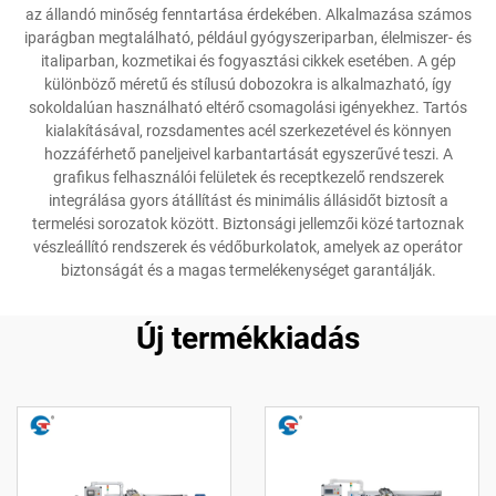
az állandó minőség fenntartása érdekében. Alkalmazása számos
iparágban megtalálható, például gyógyszeriparban, élelmiszer- és
italiparban, kozmetikai és fogyasztási cikkek esetében. A gép
különböző méretű és stílusú dobozokra is alkalmazható, így
sokoldalúan használható eltérő csomagolási igényekhez. Tartós
kialakításával, rozsdamentes acél szerkezetével és könnyen
hozzáférhető paneljeivel karbantartását egyszerűvé teszi. A
grafikus felhasználói felületek és receptkezelő rendszerek
integrálása gyors átállítást és minimális állásidőt biztosít a
termelési sorozatok között. Biztonsági jellemzői közé tartoznak
vészleállító rendszerek és védőburkolatok, amelyek az operátor
biztonságát és a magas termelékenységet garantálják.
Új termékkiadás