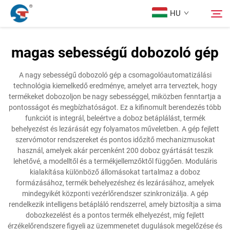
HU
magas sebességű dobozoló gép
Rólunk
Keresés
A nagy sebességű dobozoló gép a csomagolóautomatizálási
technológia kiemelkedő eredménye, amelyet arra terveztek, hogy
Termékek
termékeket dobozoljon be nagy sebességgel, miközben fenntartja a
pontosságot és megbízhatóságot. Ez a kifinomult berendezés több
funkciót is integrál, beleértve a doboz betáplálást, termék
Tervezési Eset
behelyezést és lezárását egy folyamatos műveletben. A gép fejlett
szervómotor rendszereket és pontos időzítő mechanizmusokat
használ, amelyek akár percenként 200 doboz gyártását teszik
Szolgáltatás
lehetővé, a modelltől és a termékjellemzőktől függően. Moduláris
kialakítása különböző állomásokat tartalmaz a doboz
formázásához, termék behelyezéshez és lezárásához, amelyek
Hírek
mindegyikét központi vezérlőrendszer szinkronizálja. A gép
rendelkezik intelligens betápláló rendszerrel, amely biztosítja a sima
dobozkezelést és a pontos termék elhelyezést, míg fejlett
Kapcsolat
érzékelőrendszere figyeli az üzemmenetet dugulások megelőzése és