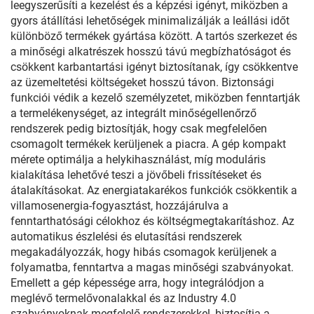
leegyszerűsíti a kezelést és a képzési igényt, miközben a
gyors átállítási lehetőségek minimalizálják a leállási időt
különböző termékek gyártása között. A tartós szerkezet és
a minőségi alkatrészek hosszú távú megbízhatóságot és
csökkent karbantartási igényt biztosítanak, így csökkentve
az üzemeltetési költségeket hosszú távon. Biztonsági
funkciói védik a kezelő személyzetet, miközben fenntartják
a termelékenységet, az integrált minőségellenőrző
rendszerek pedig biztosítják, hogy csak megfelelően
csomagolt termékek kerüljenek a piacra. A gép kompakt
mérete optimálja a helykihasználást, míg moduláris
kialakítása lehetővé teszi a jövőbeli frissítéseket és
átalakításokat. Az energiatakarékos funkciók csökkentik a
villamosenergia-fogyasztást, hozzájárulva a
fenntarthatósági célokhoz és költségmegtakarításhoz. Az
automatikus észlelési és elutasítási rendszerek
megakadályozzák, hogy hibás csomagok kerüljenek a
folyamatba, fenntartva a magas minőségi szabványokat.
Emellett a gép képessége arra, hogy integrálódjon a
meglévő termelővonalakkal és az Industry 4.0
szabványoknak megfelelő rendszerekkel, biztosítja a