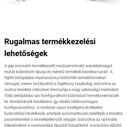
Rugalmas termékkezelési
lehetőségek
A gép innovatív termékkezelő rendszere kiváló sokoldalúságot
mutat különböző típusú és méretű termékek kezelése során. A
fejlett betáplálási mechanizmus különféle termékformákat
támogat, merev tartályoktól a hajlékony tasakokig, biztosítva az
óvatos kezelést miközben fenntartja a nagy sebességű működést.
Több betáplálási sáv konfigurálható különböző termékorientációk
és -kombinációk kezelésére, így ideális többcsomagos
konfigurációkhoz. A rendszer olyan intelligens érzékelési
funkciókkal rendelkezik, amelyek automatikusan beállítják a kezelési
paramétereket a termékjellemzők alapján, biztosítva az optimális
teljesítményt a csomagolási típustól függetlenül. A precíziós időzítő