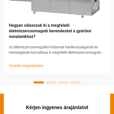
Hogyan válasszuk ki a megfelelő
élelmiszercsomagoló berendezést a gyártási
vonalainkhoz?
Az élelmiszercsomagolási folyamat hatékonyságának és
minőségének biztosítása A megfelelő élelmiszercsomagoló
berendezés kiválasztása bármely gyártási vonalak egyik
legfontosabb döntése. A megfelelő megoldás biztosítja, hogy
További megtekintése
a termékeik biztonságosak, frissek és...
Kérjen ingyenes árajánlatot