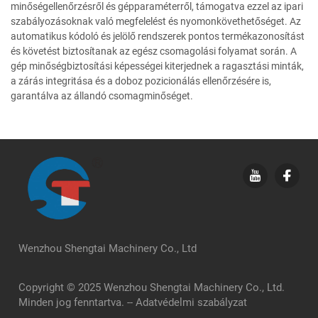
minőségellenőrzésről és gépparaméterről, támogatva ezzel az ipari
szabályozásoknak való megfelelést és nyomonkövethetőséget. Az
automatikus kódoló és jelölő rendszerek pontos termékazonosítást
és követést biztosítanak az egész csomagolási folyamat során. A
gép minőségbiztosítási képességei kiterjednek a ragasztási minták,
a zárás integritása és a doboz pozicionálás ellenőrzésére is,
garantálva az állandó csomagminőséget.
Wenzhou Shengtai Machinery Co., Ltd
Copyright © 2025 Wenzhou Shengtai Machinery Co., Ltd.
Minden jog fenntartva. --
Adatvédelmi szabályzat