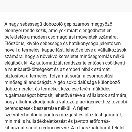
Termelési Soron
A nagy sebességű dobozoló gép számos meggyőző
előnnyel rendelkezik, amelyek miatt elengedhetetlen
befektetés a modern csomagolási műveletek számára.
Először is, kiváló sebessége és hatékonysága jelentősen
növeli a termelési kapacitást, lehetővé téve a vállalkozások
számára, hogy a növekvő keresletet minőségromlás nélkül
elégítsék ki. Az automatizált rendszer jelentősen csökkenti
a munkaerőköltségeket és az emberi hibák számát,
biztosítva a termelési folyamat során a csomagolási
minőség állandóságát. A gép sokoldalúsága különböző
dobozméretek és termékek kezelése terén működési
rugalmasságot biztosít, lehetővé téve a vállalatok számára,
hogy alkalmazkodjanak a változó piaci igényekhez további
berendezések beszerzése nélkül. A fejlett
szervótechnológia pontos mozgást és időzítést garantál,
minimális hulladékkeletkezést és javított erőforrás-
kihasználtságot eredményezve. A felhasználóbarát felület