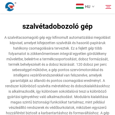
HU
szalvétadobozoló gép
Rólunk
Keresés
A szalvétacsomagoló gép egy kifinomult automatizálási megoldást
képvisel, amelyet kifejezetten szalvéták és hasonló papíráruk
Termékek
hatékony csomagolására terveztek. Ez a fejlett gép több
folyamatot is zökkenőmentesen integrál egyetlen gördülékeny
műveletbe, beleértve a termékcsoportosítást, doboz formázását,
Tervezési Eset
termék behelyezését és a doboz lezárását. 120 doboz per perc
sebességgel működve, a gép pontos szervómotorokkal és
intelligens vezérlőrendszerekkel van felszerelve, amelyek
Szolgáltatás
garantálják az állandó és pontos csomagolási eredményt. A
rendszer különböző szalvéta méretekhez és dobozkialakításokhoz
is alkalmazkodik, így különösen sokoldalúvá teszi a különböző
Hírek
gyártási igényekhez való alkalmazkodást. Moduláris kialakítása
magas szintű biztonsági funkciókat tartalmaz, mint például
vészleállító rendszerek és védőburkolatok, miközben egyszerű
Kapcsolat
hozzáférést biztosít a karbantartáshoz és formaváltáshoz. A gép