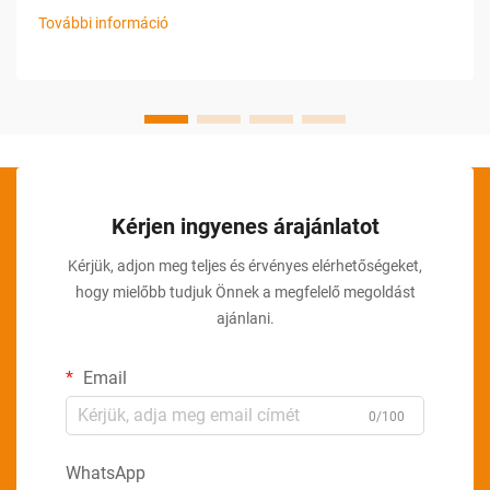
sértetlensége és nyomonkövethetősége érdekében. Ezeknek
További információ
az igényeknek a kielégítésére a gyártók korszerű
automatizálási megoldásokra támaszkodnak...
Kérjen ingyenes árajánlatot
Kérjük, adjon meg teljes és érvényes elérhetőségeket,
hogy mielőbb tudjuk Önnek a megfelelő megoldást
ajánlani.
Email
0/100
WhatsApp