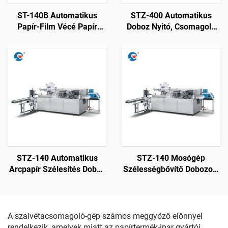
ST-140B Automatikus
STZ-400 Automatikus
Papír-Film Vécé Papír
Doboz Nyitó, Csomagoló
Csomagoló Gép
és Zároló Gép
STZ-140 Automatikus
STZ-140 Mosógép
Arcpapír Szélesítés Doboz
Szélességbővítő Dobozoló
Záró Gép
Gép
A szalvétacsomagoló-gép számos meggyőző előnnyel
rendelkezik, amelyek miatt az papírtermék-ipar gyártói