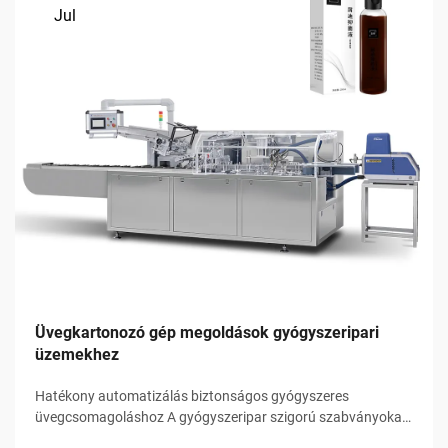
Jul
Üvegkartonozó gép megoldások gyógyszeripari
üzemekhez
Hatékony automatizálás biztonságos gyógyszeres
üvegcsomagoláshoz A gyógyszeripar szigorú szabványokat
ír elő a csomagolás során a termékek biztonsága,