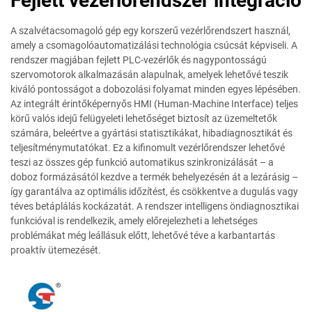
Fejlett vezérlőrendszer integráció
A szalvétacsomagoló gép egy korszerű vezérlőrendszert használ,
amely a csomagolóautomatizálási technológia csúcsát képviseli. A
rendszer magjában fejlett PLC-vezérlők és nagypontosságú
szervomotorok alkalmazásán alapulnak, amelyek lehetővé teszik
kiváló pontosságot a dobozolási folyamat minden egyes lépésében.
Az integrált érintőképernyős HMI (Human-Machine Interface) teljes
körű valós idejű felügyeleti lehetőséget biztosít az üzemeltetők
számára, beleértve a gyártási statisztikákat, hibadiagnosztikát és
teljesítménymutatókat. Ez a kifinomult vezérlőrendszer lehetővé
teszi az összes gép funkció automatikus szinkronizálását – a
doboz formázásától kezdve a termék behelyezésén át a lezárásig –
így garantálva az optimális időzítést, és csökkentve a dugulás vagy
téves betáplálás kockázatát. A rendszer intelligens öndiagnosztikai
funkcióval is rendelkezik, amely előrejelezheti a lehetséges
problémákat még leállásuk előtt, lehetővé téve a karbantartás
proaktív ütemezését.