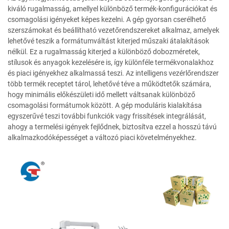
kiváló rugalmasság, amellyel különböző termék-konfigurációkat és
csomagolási igényeket képes kezelni. A gép gyorsan cserélhető
szerszámokat és beállítható vezetőrendszereket alkalmaz, amelyek
lehetővé teszik a formátumváltást kiterjed műszaki átalakítások
nélkül. Ez a rugalmasság kiterjed a különböző dobozméretek,
stílusok és anyagok kezelésére is, így különféle termékvonalakhoz
és piaci igényekhez alkalmassá teszi. Az intelligens vezérlőrendszer
több termék receptet tárol, lehetővé téve a működtetők számára,
hogy minimális előkészületi idő mellett váltsanak különböző
csomagolási formátumok között. A gép moduláris kialakítása
egyszerűvé teszi további funkciók vagy frissítések integrálását,
ahogy a termelési igények fejlődnek, biztosítva ezzel a hosszú távú
alkalmazkodóképességet a változó piaci követelményekhez.