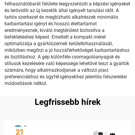
felhasználóbarát felülete leegyszerűsíti a képzési igényeket
és lerövidíti az új kezelők által igényelt tanulási időt. A
tartós szerkezet és megbízható alkatrészek minimális
karbantartási igényt és hosszú élettartamot
eredményeznek, kiváló megtérülést biztosítva a
befektetéshez képest. Emellett a kompakt méret
optimalizálja a gyártóüzemek területkihasználását,
miközben megőrzi a jó hozzáférhetőséget karbantartáshoz
és tisztításhoz. A gép különféle csomagolóanyagok és
stílusok kezelésére való képessége lehetővé teszi a gyártók
számára, hogy alkalmazkodjanak a változó piaci
preferenciákhoz és ügyfél-igényekhez jelentős felszerelési
módosítások nélkül.
Legfrissebb hírek
21