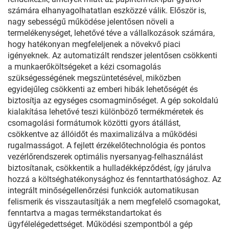
számára elhanyagolhatatlan eszközzé válik. Először is,
nagy sebességű működése jelentősen növeli a
termelékenységet, lehetővé téve a vállalkozások számára,
hogy hatékonyan megfeleljenek a növekvő piaci
igényeknek. Az automatizált rendszer jelentősen csökkenti
a munkaerőköltségeket a kézi csomagolás
szükségességének megszüntetésével, miközben
egyidejűleg csökkenti az emberi hibák lehetőségét és
biztosítja az egységes csomagminőséget. A gép sokoldalú
kialakítása lehetővé teszi különböző termékméretek és
csomagolási formátumok közötti gyors átállást,
csökkentve az állóidőt és maximalizálva a működési
rugalmasságot. A fejlett érzékelőtechnológia és pontos
vezérlőrendszerek optimális nyersanyag-felhasználást
biztosítanak, csökkentik a hulladékképződést, így járulva
hozzá a költséghatékonysághoz és fenntarthatósághoz. Az
integrált minőségellenőrzési funkciók automatikusan
felismerik és visszautasítják a nem megfelelő csomagokat,
fenntartva a magas termékstandartokat és
ügyfélelégedettséget. Működési szempontból a gép