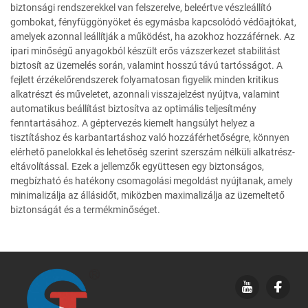
biztonsági rendszerekkel van felszerelve, beleértve vészleállító
gombokat, fényfüggönyöket és egymásba kapcsolódó védőajtókat,
amelyek azonnal leállítják a működést, ha azokhoz hozzáférnek. Az
ipari minőségű anyagokból készült erős vázszerkezet stabilitást
biztosít az üzemelés során, valamint hosszú távú tartósságot. A
fejlett érzékelőrendszerek folyamatosan figyelik minden kritikus
alkatrészt és műveletet, azonnali visszajelzést nyújtva, valamint
automatikus beállítást biztosítva az optimális teljesítmény
fenntartásához. A géptervezés kiemelt hangsúlyt helyez a
tisztításhoz és karbantartáshoz való hozzáférhetőségre, könnyen
elérhető panelokkal és lehetőség szerint szerszám nélküli alkatrész-
eltávolítással. Ezek a jellemzők együttesen egy biztonságos,
megbízható és hatékony csomagolási megoldást nyújtanak, amely
minimalizálja az állásidőt, miközben maximalizálja az üzemeltető
biztonságát és a termékminőséget.