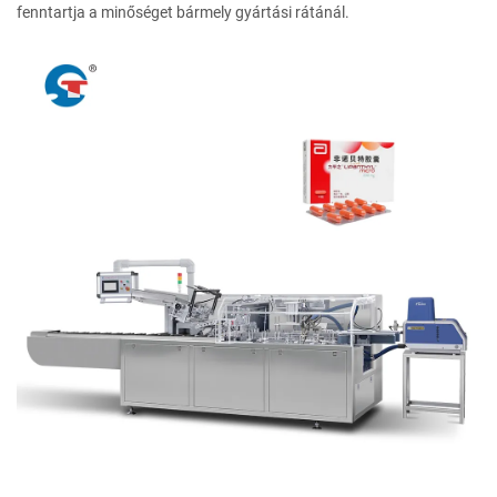
fenntartja a minőséget bármely gyártási rátánál.