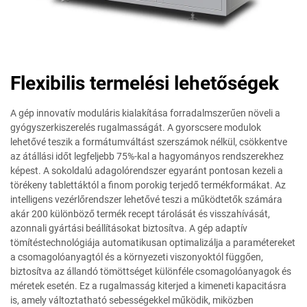
Flexibilis termelési lehetőségek
A gép innovatív moduláris kialakítása forradalmszerűen növeli a
gyógyszerkiszerelés rugalmasságát. A gyorscsere modulok
lehetővé teszik a formátumváltást szerszámok nélkül, csökkentve
az átállási időt legfeljebb 75%-kal a hagyományos rendszerekhez
képest. A sokoldalú adagolórendszer egyaránt pontosan kezeli a
törékeny tablettáktól a finom porokig terjedő termékformákat. Az
intelligens vezérlőrendszer lehetővé teszi a működtetők számára
akár 200 különböző termék recept tárolását és visszahívását,
azonnali gyártási beállításokat biztosítva. A gép adaptív
tömítéstechnológiája automatikusan optimalizálja a paramétereket
a csomagolóanyagtól és a környezeti viszonyoktól függően,
biztosítva az állandó tömöttséget különféle csomagolóanyagok és
méretek esetén. Ez a rugalmasság kiterjed a kimeneti kapacitásra
is, amely változtatható sebességekkel működik, miközben