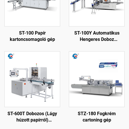
ST-100 Papír
ST-100Y Automatikus
kartoncsomagoló gép
Hengeres Doboz
Sporcsomagoló Gép
ST-600T Dobozos (Lágy
STZ-180 Fogkrém
húzott papírról)
cartoning gép
Automatikus Anker