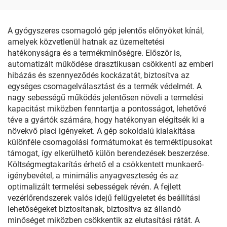
Rögzítő Gép
A gyógyszeres csomagoló gép jelentős előnyöket kínál,
amelyek közvetlenül hatnak az üzemeltetési
hatékonyságra és a termékminőségre. Először is,
automatizált működése drasztikusan csökkenti az emberi
hibázás és szennyeződés kockázatát, biztosítva az
egységes csomagelválasztást és a termék védelmét. A
nagy sebességű működés jelentősen növeli a termelési
kapacitást miközben fenntartja a pontosságot, lehetővé
téve a gyártók számára, hogy hatékonyan elégítsék ki a
növekvő piaci igényeket. A gép sokoldalú kialakítása
különféle csomagolási formátumokat és terméktípusokat
támogat, így elkerülhető külön berendezések beszerzése.
Költségmegtakarítás érhető el a csökkentett munkaerő-
igénybevétel, a minimális anyagveszteség és az
optimalizált termelési sebességek révén. A fejlett
vezérlőrendszerek valós idejű felügyeletet és beállítási
lehetőségeket biztosítanak, biztosítva az állandó
minőséget miközben csökkentik az elutasítási rátát. A