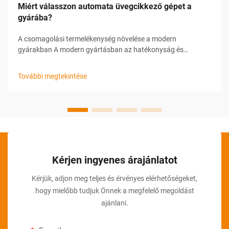
Miért válasszon automata üvegcikkező gépet a
gyárába?
A csomagolási termelékenység növelése a modern
gyárakban A modern gyártásban az hatékonyság és
pontosság kulcsfontosságú a versenyképesség
fenntartásához. Különösen kritikus ez az egyik területen, a
További megtekintése
csomagolási folyamatban, különösen azokban az
iparágakban, amelyekre jellemző...
Kérjen ingyenes árajánlatot
Kérjük, adjon meg teljes és érvényes elérhetőségeket,
hogy mielőbb tudjuk Önnek a megfelelő megoldást
ajánlani.