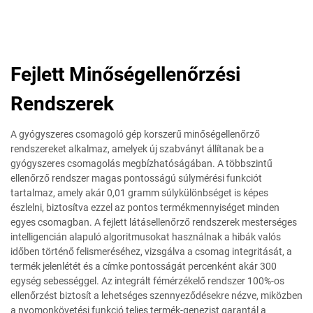
Fejlett Minőségellenőrzési
Rendszerek
A gyógyszeres csomagoló gép korszerű minőségellenőrző
rendszereket alkalmaz, amelyek új szabványt állítanak be a
gyógyszeres csomagolás megbízhatóságában. A többszintű
ellenőrző rendszer magas pontosságú súlymérési funkciót
tartalmaz, amely akár 0,01 gramm súlykülönbséget is képes
észlelni, biztosítva ezzel az pontos termékmennyiséget minden
egyes csomagban. A fejlett látásellenőrző rendszerek mesterséges
intelligencián alapuló algoritmusokat használnak a hibák valós
időben történő felismeréséhez, vizsgálva a csomag integritását, a
termék jelenlétét és a címke pontosságát percenként akár 300
egység sebességgel. Az integrált fémérzékelő rendszer 100%-os
ellenőrzést biztosít a lehetséges szennyeződésekre nézve, miközben
a nyomonkövetési funkció teljes termék-genezist garantál a