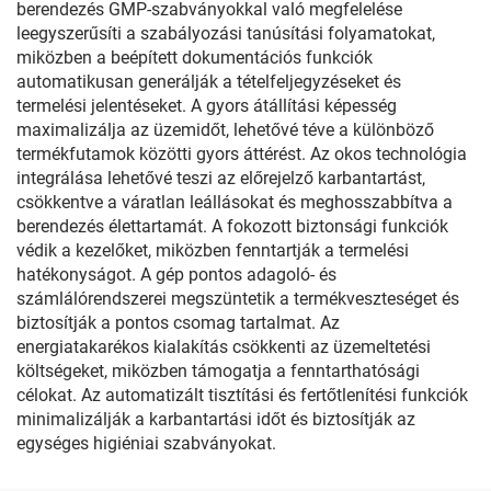
berendezés GMP-szabványokkal való megfelelése
leegyszerűsíti a szabályozási tanúsítási folyamatokat,
miközben a beépített dokumentációs funkciók
automatikusan generálják a tételfeljegyzéseket és
termelési jelentéseket. A gyors átállítási képesség
maximalizálja az üzemidőt, lehetővé téve a különböző
termékfutamok közötti gyors áttérést. Az okos technológia
integrálása lehetővé teszi az előrejelző karbantartást,
csökkentve a váratlan leállásokat és meghosszabbítva a
berendezés élettartamát. A fokozott biztonsági funkciók
védik a kezelőket, miközben fenntartják a termelési
hatékonyságot. A gép pontos adagoló- és
számlálórendszerei megszüntetik a termékveszteséget és
biztosítják a pontos csomag tartalmat. Az
energiatakarékos kialakítás csökkenti az üzemeltetési
költségeket, miközben támogatja a fenntarthatósági
célokat. Az automatizált tisztítási és fertőtlenítési funkciók
minimalizálják a karbantartási időt és biztosítják az
egységes higiéniai szabványokat.