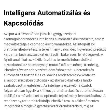
Intelligens Automatizálás és
Kapcsolódás
Az ipar 4.0 élvonalában játszik a gyógyszeripari
csomagolóberendezés intelligens automatizálási rendszere, amely
megváltoztatja a csomagolási folyamatokat. Az integrált IoT
platform lehetővé teszi a teljesítmény valós idejű figyelését, prediktív
karbantartási riasztásokat és távoli hibakeresési lehetőségeket. A
fejlett analitikai eszközök részletes termelési információkat
biztosítanak az hatékonysági mutatóktól a minőségi trendekig,
lehetővé téve az adatvezérelt döntéshozatalt. A berendezés
automatizált tisztítási és validációs rendszerei csökkentik az
állásidőt, miközben biztosítják az előírásokkal való állandó
szabályozott megfelelést. Az intelligens érzékelőhálózatok
folyamatosan figyelik a kritikus paramétereket, és automatikusan
beállítják a műveleteket az optimális teljesítmény fenntartásához. A
rendszer nyitott architektúrája lehetővé teszi a zökkenőmentes
integrációt a meglévő gyártási vezérlőrendszerekkel, míg az