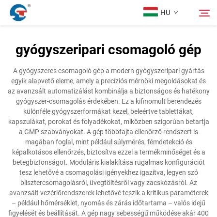
HU
gyógyszeripari csomagoló gép
Rólunk
Keresés
A gyógyszeres csomagoló gép a modern gyógyszeripari gyártás
egyik alapvető eleme, amely a precíziós mérnöki megoldásokat és
Termékek
az avanzsált automatizálást kombinálja a biztonságos és hatékony
gyógyszer-csomagolás érdekében. Ez a kifinomult berendezés
különféle gyógyszerformákat kezel, beleértve tablettákat,
Tervezési Eset
kapszulákat, porokat és folyadékokat, miközben szigorúan betartja
a GMP szabványokat. A gép többfajta ellenőrző rendszert is
magában foglal, mint például súlymérés, fémdetekció és
Szolgáltatás
képalkotásos ellenőrzés, biztosítva ezzel a termékminőséget és a
betegbiztonságot. Moduláris kialakítása rugalmas konfigurációt
tesz lehetővé a csomagolási igényekhez igazítva, legyen szó
Hírek
blisztercsomagolásról, üvegtöltésről vagy zacskózásról. Az
avanzsált vezérlőrendszerek lehetővé teszik a kritikus paraméterek
– például hőmérséklet, nyomás és zárás időtartama – valós idejű
Kapcsolat
figyelését és beállítását. A gép nagy sebességű működése akár 400