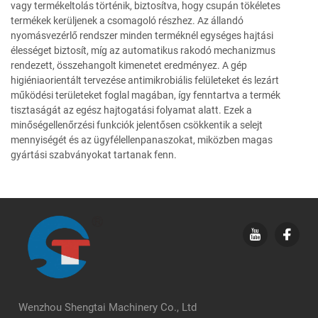
vagy termékeltolás történik, biztosítva, hogy csupán tökéletes
termékek kerüljenek a csomagoló részhez. Az állandó
nyomásvezérlő rendszer minden terméknél egységes hajtási
élességet biztosít, míg az automatikus rakodó mechanizmus
rendezett, összehangolt kimenetet eredményez. A gép
higiéniaorientált tervezése antimikrobiális felületeket és lezárt
működési területeket foglal magában, így fenntartva a termék
tisztaságát az egész hajtogatási folyamat alatt. Ezek a
minőségellenőrzési funkciók jelentősen csökkentik a selejt
mennyiségét és az ügyfélellenpanaszokat, miközben magas
gyártási szabványokat tartanak fenn.
Wenzhou Shengtai Machinery Co., Ltd