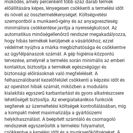
működés, amely percenként több száz darab termék
előállítására képes, lényegesen csökkenti a termelési időt
és növeli az össztermelékenységet. Költségvetési
szempontból a munkaerő-igény és az anyagveszteség
minimálisra csökkentése javítja a nyereségkulcsot. Az
automatikus minőségellenőrző rendszer megakadályozza,
hogy hibás termékek kerüljenek a vásárlókhoz, ezzel
védelmet nyújtva a márka megbízhatósága és csökkentve
az ügyfélpánaszok számát. A gép higiénia-központú
tervezése, amelynél a termelés során minimális az emberi
kontaktus, biztosítja a termékek egészségügyi és
biztonsági előírásoknak való megfelelését. A
felhasználóbarát kezelőfelület csökkenti a képzési időt és
az operátori hibák számát, miközben a moduláris
kialakítás egyszerű karbantartást és gyors alkatrészcsere
lehetőségét biztosítja. Az energiatakarékos funkciók
segítenek az üzemeltetési költségek kontrollálásában, míg
a kompakt méret maximalizálja a gyártóüzemi
helykihasználást. A beépített számláló és csomagoló
rendszerek egyszerűsítik a termelési folyamatot,
csökkentve a kezelési időt és a munkaerőköltségeket. A