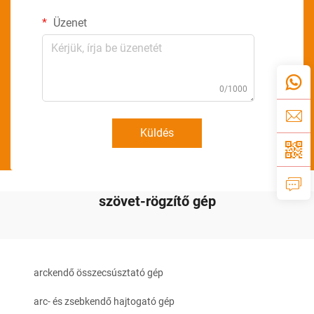
Üzenet
0/1000
Küldés
szövet-rögzítő gép
arckendő összecsúsztató gép
arc- és zsebkendő hajtogató gép