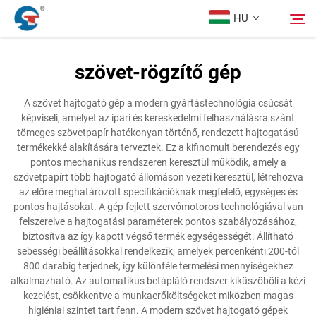
HU
szövet-rögzítő gép
Rólunk
Keresés
A szövet hajtogató gép a modern gyártástechnológia csúcsát
képviseli, amelyet az ipari és kereskedelmi felhasználásra szánt
Termékek
tömeges szövetpapír hatékonyan történő, rendezett hajtogatású
termékekké alakítására terveztek. Ez a kifinomult berendezés egy
pontos mechanikus rendszeren keresztül működik, amely a
Tervezési Eset
szövetpapírt több hajtogató állomáson vezeti keresztül, létrehozva
az előre meghatározott specifikációknak megfelelő, egységes és
pontos hajtásokat. A gép fejlett szervómotoros technológiával van
Szolgáltatás
felszerelve a hajtogatási paraméterek pontos szabályozásához,
biztosítva az így kapott végső termék egységességét. Állítható
sebességi beállításokkal rendelkezik, amelyek percenkénti 200-tól
Hírek
800 darabig terjednek, így különféle termelési mennyiségekhez
alkalmazható. Az automatikus betápláló rendszer kiküszöböli a kézi
kezelést, csökkentve a munkaerőköltségeket miközben magas
Kapcsolat
higiéniai szintet tart fenn. A modern szövet hajtogató gépek