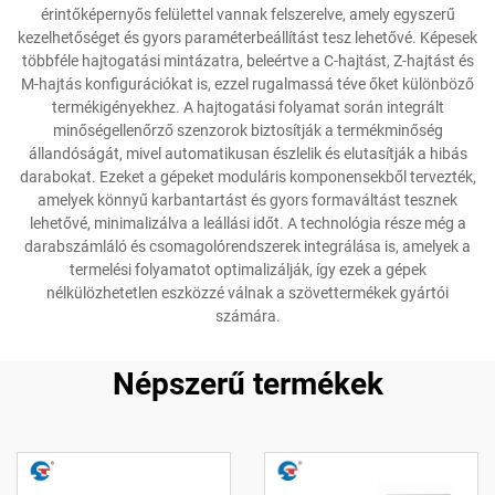
érintőképernyős felülettel vannak felszerelve, amely egyszerű
kezelhetőséget és gyors paraméterbeállítást tesz lehetővé. Képesek
többféle hajtogatási mintázatra, beleértve a C-hajtást, Z-hajtást és
M-hajtás konfigurációkat is, ezzel rugalmassá téve őket különböző
termékigényekhez. A hajtogatási folyamat során integrált
minőségellenőrző szenzorok biztosítják a termékminőség
állandóságát, mivel automatikusan észlelik és elutasítják a hibás
darabokat. Ezeket a gépeket moduláris komponensekből tervezték,
amelyek könnyű karbantartást és gyors formaváltást tesznek
lehetővé, minimalizálva a leállási időt. A technológia része még a
darabszámláló és csomagolórendszerek integrálása is, amelyek a
termelési folyamatot optimalizálják, így ezek a gépek
nélkülözhetetlen eszközzé válnak a szövettermékek gyártói
számára.
Népszerű termékek