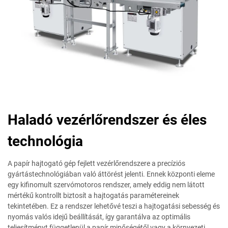
Haladó vezérlőrendszer és éles
technológia
A papír hajtogató gép fejlett vezérlőrendszere a precíziós
gyártástechnológiában való áttörést jelenti. Ennek központi eleme
egy kifinomult szervómotoros rendszer, amely eddig nem látott
mértékű kontrollt biztosít a hajtogatás paramétereinek
tekintetében. Ez a rendszer lehetővé teszi a hajtogatási sebesség és
nyomás valós idejű beállítását, így garantálva az optimális
teljesítményt függetlenül a papír minőségétől vagy a környezeti