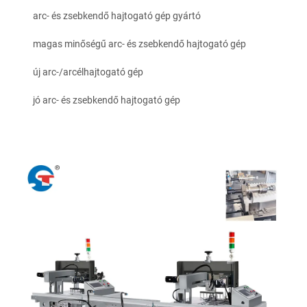
arc- és zsebkendő hajtogató gép gyártó
magas minőségű arc- és zsebkendő hajtogató gép
új arc-/arcélhajtogató gép
jó arc- és zsebkendő hajtogató gép