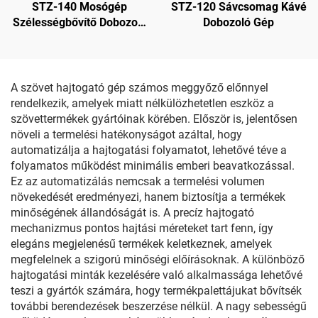
STZ-140 Mosógép
STZ-120 Sávcsomag Kávé
Szélességbővítő Dobozoló
Dobozoló Gép
Gép
A szövet hajtogató gép számos meggyőző előnnyel
rendelkezik, amelyek miatt nélkülözhetetlen eszköz a
szövettermékek gyártóinak körében. Először is, jelentősen
növeli a termelési hatékonyságot azáltal, hogy
automatizálja a hajtogatási folyamatot, lehetővé téve a
folyamatos működést minimális emberi beavatkozással.
Ez az automatizálás nemcsak a termelési volumen
növekedését eredményezi, hanem biztosítja a termékek
minőségének állandóságát is. A precíz hajtogató
mechanizmus pontos hajtási méreteket tart fenn, így
elegáns megjelenésű termékek keletkeznek, amelyek
megfelelnek a szigorú minőségi előírásoknak. A különböző
hajtogatási minták kezelésére való alkalmassága lehetővé
teszi a gyártók számára, hogy termékpalettájukat bővítsék
további berendezések beszerzése nélkül. A nagy sebességű