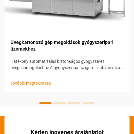
Üvegkartonozó gép megoldások gyógyszeripari
üzemekhez
Hatékony automatizálás biztonságos gyógyszeres
üvegcsomagoláshoz A gyógyszeripar szigorú szabványokat
ír elő a csomagolás során a termékek biztonsága,
sértetlensége és nyomonkövethetősége érdekében. Ezeknek
További megtekintése
az igényeknek a kielégítésére a gyártók korszerű
automatizálási megoldásokra támaszkodnak...
Kérjen ingyenes árajánlatot