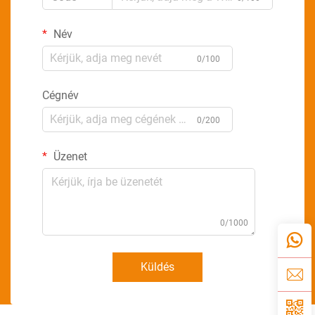
Név
0/100
Cégnév
0/200
Üzenet
0/1000
Küldés