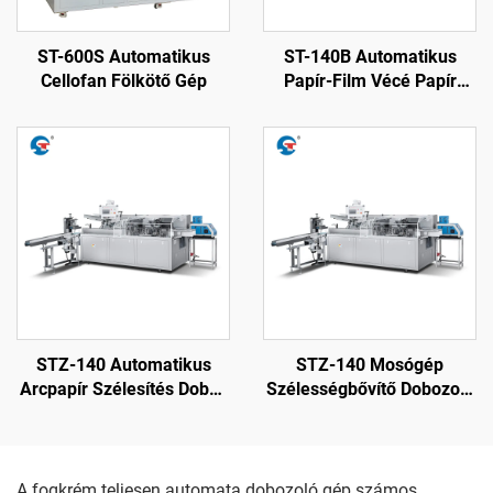
ST-600S Automatikus
ST-140B Automatikus
Cellofan Fölkötő Gép
Papír-Film Vécé Papír
Csomagoló Gép
STZ-140 Automatikus
STZ-140 Mosógép
Arcpapír Szélesítés Doboz
Szélességbővítő Dobozoló
Záró Gép
Gép
A fogkrém teljesen automata dobozoló gép számos