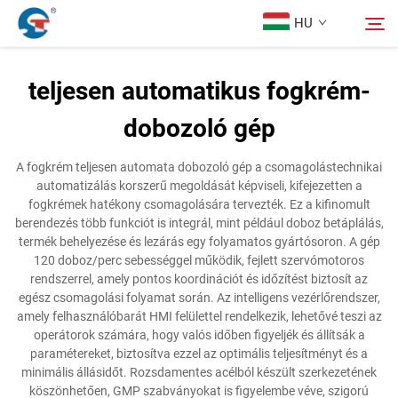
HU
teljesen automatikus fogkrém-
Rólunk
dobozoló gép
Keresés
Termékek
A fogkrém teljesen automata dobozoló gép a csomagolástechnikai
automatizálás korszerű megoldását képviseli, kifejezetten a
fogkrémek hatékony csomagolására tervezték. Ez a kifinomult
Tervezési Eset
berendezés több funkciót is integrál, mint például doboz betáplálás,
termék behelyezése és lezárás egy folyamatos gyártósoron. A gép
120 doboz/perc sebességgel működik, fejlett szervómotoros
Szolgáltatás
rendszerrel, amely pontos koordinációt és időzítést biztosít az
egész csomagolási folyamat során. Az intelligens vezérlőrendszer,
amely felhasználóbarát HMI felülettel rendelkezik, lehetővé teszi az
Hírek
operátorok számára, hogy valós időben figyeljék és állítsák a
paramétereket, biztosítva ezzel az optimális teljesítményt és a
minimális állásidőt. Rozsdamentes acélból készült szerkezetének
Kapcsolat
köszönhetően, GMP szabványokat is figyelembe véve, szigorú