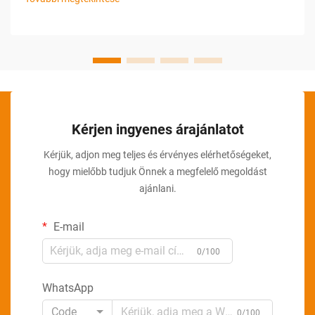
és a termékek állandó megjelenésének biztosítására
törekednek...
Kérjen ingyenes árajánlatot
Kérjük, adjon meg teljes és érvényes elérhetőségeket,
hogy mielőbb tudjuk Önnek a megfelelő megoldást
ajánlani.
E-mail
0/100
WhatsApp
Code
0/100