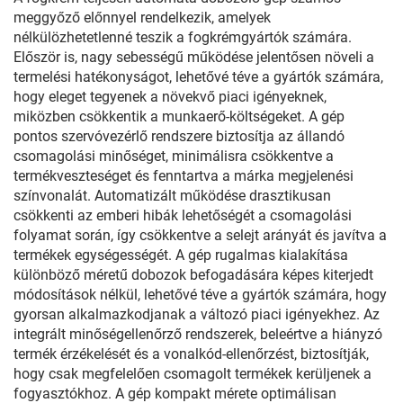
meggyőző előnnyel rendelkezik, amelyek
nélkülözhetetlenné teszik a fogkrémgyártók számára.
Először is, nagy sebességű működése jelentősen növeli a
termelési hatékonyságot, lehetővé téve a gyártók számára,
hogy eleget tegyenek a növekvő piaci igényeknek,
miközben csökkentik a munkaerő-költségeket. A gép
pontos szervóvezérlő rendszere biztosítja az állandó
csomagolási minőséget, minimálisra csökkentve a
termékveszteséget és fenntartva a márka megjelenési
színvonalát. Automatizált működése drasztikusan
csökkenti az emberi hibák lehetőségét a csomagolási
folyamat során, így csökkentve a selejt arányát és javítva a
termékek egységességét. A gép rugalmas kialakítása
különböző méretű dobozok befogadására képes kiterjedt
módosítások nélkül, lehetővé téve a gyártók számára, hogy
gyorsan alkalmazkodjanak a változó piaci igényekhez. Az
integrált minőségellenőrző rendszerek, beleértve a hiányzó
termék érzékelését és a vonalkód-ellenőrzést, biztosítják,
hogy csak megfelelően csomagolt termékek kerüljenek a
fogyasztókhoz. A gép kompakt mérete optimálisan