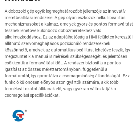
A dobozoló gép egyik legmeghatározóbb jellemzője az innovatív
méretbeállítási rendszere. A gép olyan eszközök nélküli beállítási
mechanizmusokat alkalmaz, amelyek gyors és pontos formaváltást
tesznek lehetővé különböző dobozméretekhez való
alkalmazkodáshoz. Ez az adaptálhatóság a HMI felületen keresztül
állítható szervomeghajtásos pozicionáló rendszereknek
köszönhető, amelyek az automatikus beállítást lehetővé teszik, így
megszüntetik a manuális mérések szükségességét, és jelentősen
csökkentik a formaváltási időt. A rendszer biztosítja a pontos
igazítást az összes mérettartományban, függetlenül a
formátumtól, így garantálva a csomagminőség állandóságát. Ez a
funkció különösen előnyös azon gyártók számára, akik több
termékváltozatot állítanak elő, vagy gyakran változtatják a
csomagolási specifikációkat.