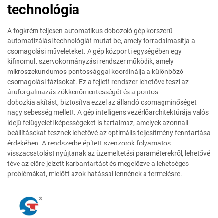
technológia
A fogkrém teljesen automatikus dobozoló gép korszerű
automatizálási technológiát mutat be, amely forradalmasítja a
csomagolási műveleteket. A gép központi egységében egy
kifinomult szervokormányzási rendszer működik, amely
mikroszekundumos pontossággal koordinálja a különböző
csomagolási fázisokat. Ez a fejlett rendszer lehetővé teszi az
áruforgalmazás zökkenőmentességét és a pontos
dobozkialakítást, biztosítva ezzel az állandó csomagminőséget
nagy sebesség mellett. A gép intelligens vezérlőarchitektúrája valós
idejű felügyeleti képességeket is tartalmaz, amelyek azonnali
beállításokat tesznek lehetővé az optimális teljesítmény fenntartása
érdekében. A rendszerbe épített szenzorok folyamatos
visszacsatolást nyújtanak az üzemeltetési paraméterekről, lehetővé
téve az előre jelzett karbantartást és megelőzve a lehetséges
problémákat, mielőtt azok hatással lennének a termelésre.