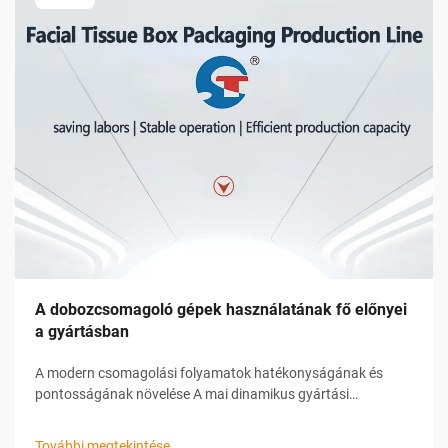
A dobozcsomagoló gépek használatának fő előnyei
a gyártásban
A modern csomagolási folyamatok hatékonyságának és
pontosságának növelése A mai dinamikus gyártási
környezetben az vállalatok folyamatosan az üzemeltetési
hatékonyság javítására, a munkaerőköltségek csökkentésére
További megtekintése