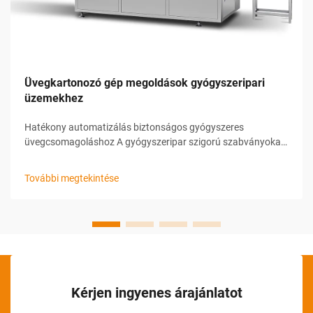
Üvegkartonozó gép megoldások gyógyszeripari
üzemekhez
Hatékony automatizálás biztonságos gyógyszeres
üvegcsomagoláshoz A gyógyszeripar szigorú szabványokat
ír elő a csomagolás során a termékek biztonsága,
sértetlensége és nyomonkövethetősége érdekében. Ezeknek
További megtekintése
az igényeknek a kielégítésére a gyártók korszerű
automatizálási megoldásokra támaszkodnak...
Kérjen ingyenes árajánlatot