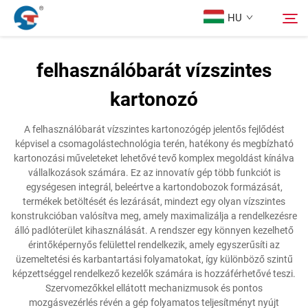
HU
felhasználóbarát vízszintes
Rólunk
kartonozó
Keresés
Termékek
A felhasználóbarát vízszintes kartonozógép jelentős fejlődést
képvisel a csomagolástechnológia terén, hatékony és megbízható
kartonozási műveleteket lehetővé tevő komplex megoldást kínálva
Tervezési Eset
vállalkozások számára. Ez az innovatív gép több funkciót is
egységesen integrál, beleértve a kartondobozok formázását,
termékek betöltését és lezárását, mindezt egy olyan vízszintes
Szolgáltatás
konstrukcióban valósítva meg, amely maximalizálja a rendelkezésre
álló padlóterület kihasználását. A rendszer egy könnyen kezelhető
érintőképernyős felülettel rendelkezik, amely egyszerűsíti az
Hírek
üzemeltetési és karbantartási folyamatokat, így különböző szintű
képzettséggel rendelkező kezelők számára is hozzáférhetővé teszi.
Szervomezőkkel ellátott mechanizmusok és pontos
Kapcsolat
mozgásvezérlés révén a gép folyamatos teljesítményt nyújt