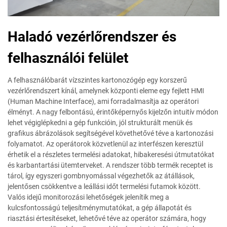
Haladó vezérlőrendszer és
felhasználói felület
A felhasználóbarát vízszintes kartonozógép egy korszerű
vezérlőrendszert kínál, amelynek központi eleme egy fejlett HMI
(Human Machine Interface), ami forradalmasítja az operátori
élményt. A nagy felbontású, érintőképernyős kijelzőn intuitív módon
lehet végiglépkedni a gép funkcióin, jól strukturált menük és
grafikus ábrázolások segítségével követhetővé téve a kartonozási
folyamatot. Az operátorok közvetlenül az interfészen keresztül
érhetik el a részletes termelési adatokat, hibakeresési útmutatókat
és karbantartási ütemterveket. A rendszer több termék receptet is
tárol, így egyszeri gombnyomással végezhetők az átállások,
jelentősen csökkentve a leállási időt termelési futamok között.
Valós idejű monitorozási lehetőségek jelenítik meg a
kulcsfontosságú teljesítménymutatókat, a gép állapotát és
riasztási értesítéseket, lehetővé téve az operátor számára, hogy