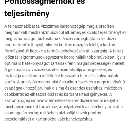
Pontosságmérnöki és
teljesítmény
A felhasználóbarát, vízszintes kartonozógép magja precízen
megmunkált mechanizmusokból áll, amelyek kiváló teljesítményt és
megbízhatóságot biztosítanak. A szervomeghajtású rendszer
pontos kontrollt nyújt minden kritikus mozgás felett, a karton
formázásától kezdve a termék behelyezésén át a zárásig. A fejlett
időzítési algoritmusok egyszerre koordinálják több műveletet, így is
optimális hatékonyságot tartanak fenn magas sebességek mellett.
A gép masszív vázszerkezete minimalizálja a rezgéseket, és
biztosítja az állandó működést hosszabb termelési folyamatok
során. A precíziós megmunkálású alkatrészek és a nagy minőségű
csapágyak hozzájárulnak a sima és csendes üzemhez, miközben
csökkentik az elhasználódást és karbantartási igényeket. A
kartonozógép innovatív termékkezelő rendszere finom irányító
mechanizmusokat tartalmaz, amelyek védik az érzékeny árukat a
csomagolás során, miközben biztosítják azok pontos
pozicionálását a kartonokba való behelyezéshez.