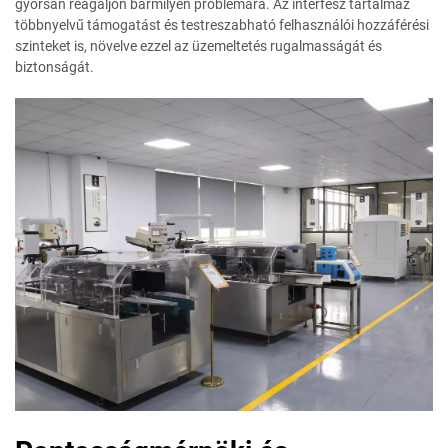
gyorsan reagáljon bármilyen problémára. Az interfész tartalmaz
többnyelvű támogatást és testreszabható felhasználói hozzáférési
szinteket is, növelve ezzel az üzemeltetés rugalmasságát és
biztonságát.