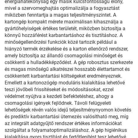
energiahatékonyság egy másik kulcsfontosságú előny,
mivel a szervomeghajtás optimalizálja a fogyasztást
miközben fenntartja a magas teljesítményszintet. A
kartongép kompakt mérete maximálisan kihasználja a
gyártóhelyiségek értékes területét, miközben biztosítja a
könnyű hozzáférést karbantartáshoz és tisztításhoz. A
minőségellenőrzési funkciók közé tartozik például a
hiányzó termék érzékelése és a karton ellenőrző rendszer,
amely biztosítja az állandó csomagolási minőséget és
csökkenti a hulladékképződést. A gép robosztus szerkezete
és magas minőségű alkatrészei hosszabb élettartamot és
csökkentett karbantartási költségeket eredményeznek.
Emellett a kartonozógép moduláris kialakítása lehetővé
teszi jövőbeli frissítéseket és módosításokat, ezzel
védelmet nyújtva a kezdeti befektetéshez, ahogy a
csomagolási igények fejlődnek. Távoli felügyeleti
lehetőségek révén valós idejű teljesítménynyomon követés
és prediktív karbantartási ütemezés valósítható meg, míg
az integrált adatgyűjtő rendszer értékes információkat
szolgáltat a folyamatoptimalizáláshoz. A gép higiénikus
kialakítása gyors tisztítást és fertőtlenítést tesz lehetővé,