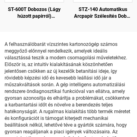
ST-600T Dobozos (Lágy
STZ-140 Automatikus
húzott papírról)
Arcpapír Szélesítés Doboz
Automatikus Anker
Záró Gép
Rögzítő Gép
A felhasználóbarát vízszintes kartonozógép számos
meggyőző előnnyel rendelkezik, amelyek ideális
választássá teszik a modern csomagolási műveletekhez.
Először is, az intuitív kialakításának köszönhetően
jelentősen csökken az új kezelők betanítási ideje, így
rövidebb képzési idő és kevesebb leállási idő jár a
műszakváltások során. A gép intelligens automatizálási
rendszere öndiagnosztikai funkcióval van ellátva, amely
gyorsan azonosítja és elhárítja a problémákat, csökkentve
a karbantartási időt és növelve a berendezés teljes
hatékonyságát. A rugalmas kialakítás több termék méretet
és konfigurációt is támogat kiterjedt mechanikai
beállítások nélkül, lehetővé téve a gyártók számára, hogy
gyorsan reagáljanak a piaci igények változásaira. Az