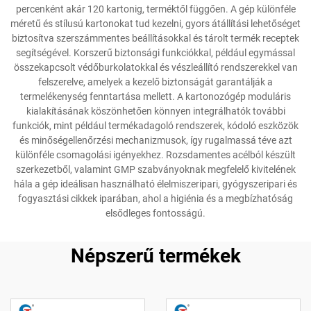
percenként akár 120 kartonig, terméktől függően. A gép különféle
méretű és stílusú kartonokat tud kezelni, gyors átállítási lehetőséget
biztosítva szerszámmentes beállításokkal és tárolt termék receptek
segítségével. Korszerű biztonsági funkciókkal, például egymással
összekapcsolt védőburkolatokkal és vészleállító rendszerekkel van
felszerelve, amelyek a kezelő biztonságát garantálják a
termelékenység fenntartása mellett. A kartonozógép moduláris
kialakításának köszönhetően könnyen integrálhatók további
funkciók, mint például termékadagoló rendszerek, kódoló eszközök
és minőségellenőrzési mechanizmusok, így rugalmassá téve azt
különféle csomagolási igényekhez. Rozsdamentes acélból készült
szerkezetből, valamint GMP szabványoknak megfelelő kivitelének
hála a gép ideálisan használható élelmiszeripari, gyógyszeripari és
fogyasztási cikkek iparában, ahol a higiénia és a megbízhatóság
elsődleges fontosságú.
Népszerű termékek