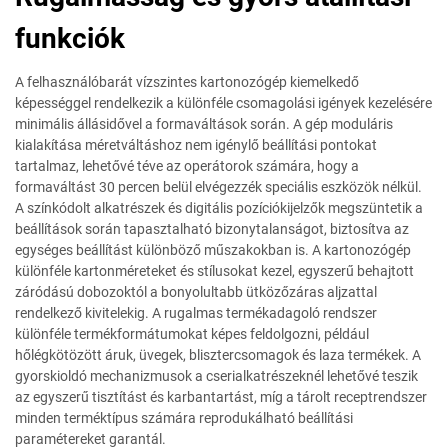
funkciók
A felhasználóbarát vízszintes kartonozógép kiemelkedő
képességgel rendelkezik a különféle csomagolási igények kezelésére
minimális állásidővel a formaváltások során. A gép moduláris
kialakítása méretváltáshoz nem igénylő beállítási pontokat
tartalmaz, lehetővé téve az operátorok számára, hogy a
formaváltást 30 percen belül elvégezzék speciális eszközök nélkül.
A színkódolt alkatrészek és digitális pozíciókijelzők megszüntetik a
beállítások során tapasztalható bizonytalanságot, biztosítva az
egységes beállítást különböző műszakokban is. A kartonozógép
különféle kartonméreteket és stílusokat kezel, egyszerű behajtott
záródású dobozoktól a bonyolultabb ütközőzáras aljzattal
rendelkező kivitelekig. A rugalmas termékadagoló rendszer
különféle termékformátumokat képes feldolgozni, például
hőlégkötözött áruk, üvegek, blisztercsomagok és laza termékek. A
gyorskioldó mechanizmusok a cserialkatrészeknél lehetővé teszik
az egyszerű tisztítást és karbantartást, míg a tárolt receptrendszer
minden terméktípus számára reprodukálható beállítási
paramétereket garantál.