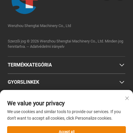
Wenzhou Shengtai Machinery Co., Ltd
Szerzői jog © 2026 Wenzhou Shengtai Machinery Co., Ltd. Minden jog
fenntartva. --
Adatvédelmi irányelv
TERMÉKKATEGÓRIA
GYORSLINKEK
ELÉRHETŐSÉG
We value your privacy
We use cookies and similar tools to provide our services. If you
Office add : Zhejiang prowincia, Wenzhou város, Pingyang megye,
don't want to accept all cookies, click Personalize cookies.
Wanquan település, Zhenglou szabványos gyárpark, Chuangye út 2.
szám
Accept all