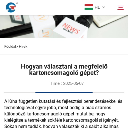
HU
Rólunk
Keresés
Főoldal>
Hírek
Termékek
Hogyan választani a megfelelő
Tervezési Eset
kartoncsomagoló gépet?
Time : 2025-05-07
Szolgáltatás
A Kína független kutatási és fejlesztési berendezésekkel és
Hírek
technológiával egyre jobb, most pedig a piac számos
különböző kartoncsomagoló gépet mutat be, hogy
kielégítse a termékek sokféle kartoncsomagolási igényét.
Kapcsolat
Sokan nem tudják, hogyan válasszák ki a saját alkalmas