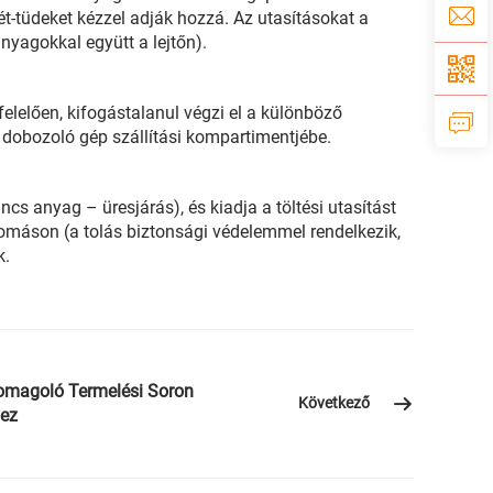
-tüdeket kézzel adják hozzá. Az utasításokat a
yagokkal együtt a lejtőn).
lelően, kifogástalanul végzi el a különböző
 dobozoló gép szállítási kompartimentjébe.
cs anyag – üresjárás), és kiadja a töltési utasítást
lomáson (a tolás biztonsági védelemmel rendelkezik,
k.
magoló Termelési Soron
Következő
hez