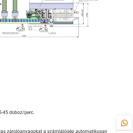
5-45 doboz/perc.
dalas zárolóanyagokat a számlálógép automatikusan