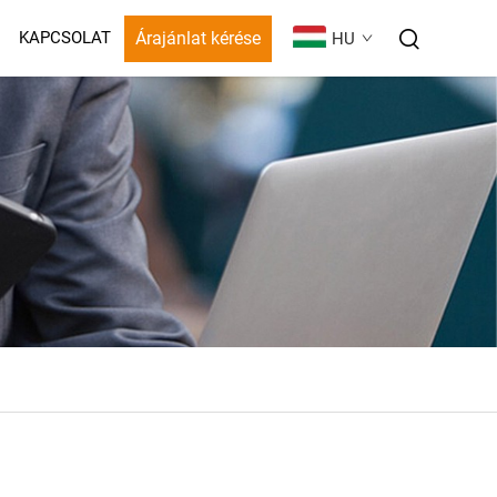
Árajánlat kérése
KAPCSOLAT
HU