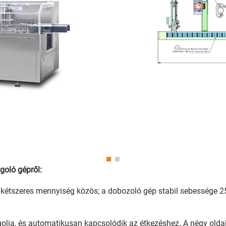
goló gépről:
nkétszeres mennyiség közös; a dobozoló gép stabil sebessége 2
golja, és automatikusan kapcsolódik az étkezéshez. A négy ol