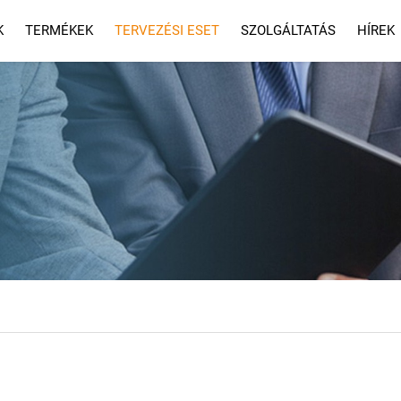
K
TERMÉKEK
TERVEZÉSI ESET
SZOLGÁLTATÁS
HÍREK
SZOLGÁLTATÁS
GYIK