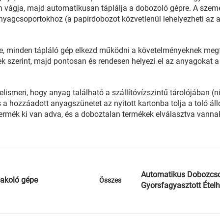
 vágja, majd automatikusan táplálja a dobozoló gépre. A szemét
yagcsoportokhoz (a papírdobozot közvetlenül lehelyezheti az an
re, minden tápláló gép elkezd működni a követelményeknek megfe
 szerint, majd pontosan és rendesen helyezi el az anyagokat a
ismeri, hogy anyag található a szállítóvízszintű tárolójában (nin
 a hozzáadott anyagszünetet az nyitott kartonba tolja a toló ál
termék ki van adva, és a doboztalan termékek elválasztva vanna
Automatikus Dobozcso
sakoló gépe
Összes
Gyorsfagyasztott Étel