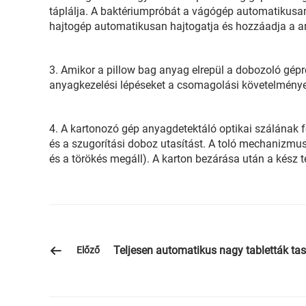
táplálja. A baktériumpróbát a vágógép automatikusan
hajtogép automatikusan hajtogatja és hozzáadja a an
3. Amikor a pillow bag anyag elrepül a dobozoló gép
anyagkezelési lépéseket a csomagolási követelmények
4. A kartonozó gép anyagdetektáló optikai szálának fel
és a szugorítási doboz utasítást. A toló mechanizmus
és a törökés megáll). A karton bezárása után a kész 
Teljesen automatikus nagy tabletták ta
Előző