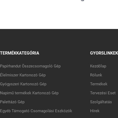
TERMÉKKATEGÓRIA
GYORSLINKEK
Papírhandut Összecsomagoló Gép
Kezdőlap
Élelmiszer Kartonozó Gép
Rólunk
Gyógyszeri Kartonozó Gép
Termékek
Napimű termékek Kartonozó Gép
Tervezési Eset
Palettázó Gép
Szolgáltatás
Egyéb Támogató Csomagolási Eszközök
Hírek