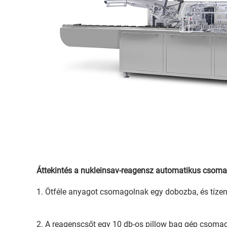
Áttekintés a nukleinsav-reagensz automatikus csoma
1. Ötféle anyagot csomagolnak egy dobozba, és tíze
2. A reagenscsőt egy 10 db-os pillow bag gép csoma