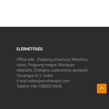
ELÉRHETŐSÉG
Office add : Zhejiang prowincia, Wenzhou
város, Pingyang megye, Wanquan
település, Zhenglou szabványos gyárpark,
Chuangye út 2. szám
E-mail:
sales@wz-shengtai.com
Telefon:
+86-15888210606