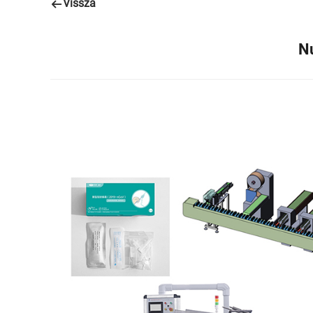
Vissza
N