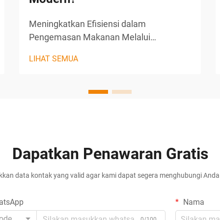
Meningkatkan Efisiensi dalam
Pengemasan Makanan Melalui
Otomatisasi Di industri makanan yang
LIHAT SEMUA
sangat kompetitif, pengemasan
memainkan peran penting tidak hanya
dalam pelestarian produk tetapi juga
dalam representasi merek dan kepuasan
pelanggan. Peralatan pengemasan
makanan modern yang dilengkapi
dengan sistem otomatis...
Dapatkan Penawaran Gratis
kan data kontak yang valid agar kami dapat segera menghubungi Anda 
atsApp
Nama
ode
0/100