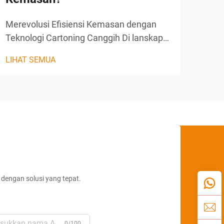
Merevolusi Efisiensi Kemasan dengan
Stra
Teknologi Cartoning Canggih Di lanskap
Keun
manufaktur yang kompetitif saat ini,
Kebe
LIHAT SEMUA
LIHA
kebutuhan akan solusi kemasan yang
sang
presisi, efisien, dan mengurangi limbah
cart
menjadi lebih penting dari sebelumnya.
Pera
Mesin cartoning horisontal...
inves
dengan solusi yang tepat.
0/100