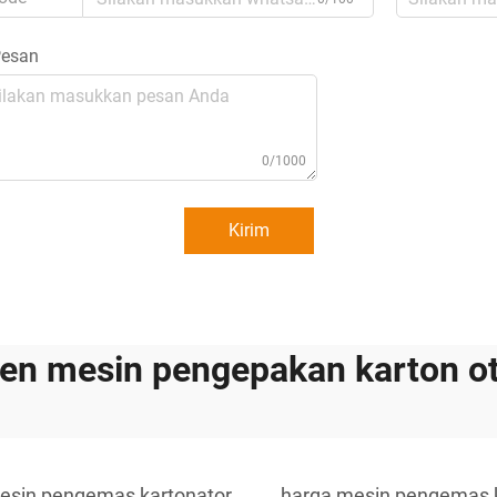
esan
0/1000
Kirim
en mesin pengepakan karton o
esin pengemas kartonator
harga mesin pengemas 