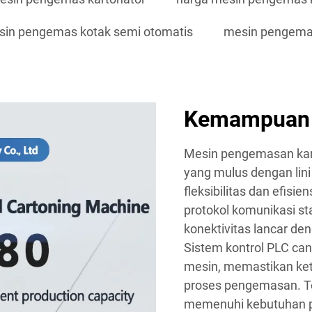
in pengemas kotak semi otomatis
mesin pengema
Kemampuan I
Mesin pengemasan kart
yang mulus dengan lin
fleksibilitas dan efisie
protokol komunikasi s
konektivitas lancar d
Sistem kontrol PLC ca
mesin, memastikan kete
proses pengemasan. Ter
memenuhi kebutuhan p