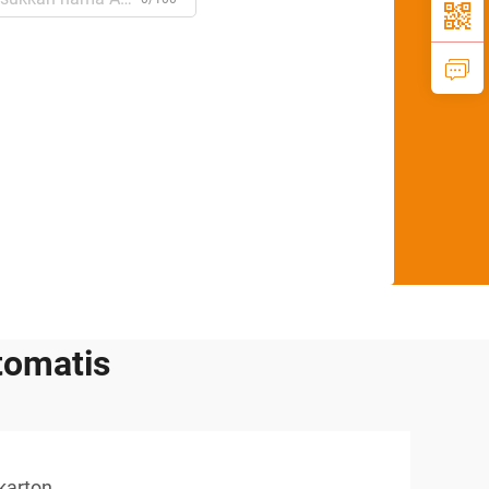
tomatis
karton