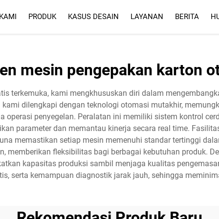
KAMI
PRODUK
KASUS DESAIN
LAYANAN
BERITA
H
LAYANAN
FAQ
en mesin pengepakan karton o
atis terkemuka, kami mengkhususkan diri dalam mengembangk
in kami dilengkapi dengan teknologi otomasi mutakhir, memungk
 operasi penyegelan. Peralatan ini memiliki sistem kontrol 
n parameter dan memantau kinerja secara real time. Fasilit
at guna memastikan setiap mesin memenuhi standar tertinggi da
, memberikan fleksibilitas bagi berbagai kebutuhan produk. 
katkan kapasitas produksi sambil menjaga kualitas pengemasan
tis, serta kemampuan diagnostik jarak jauh, sehingga meminim
Rekomendasi Produk Baru