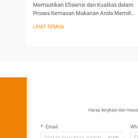
Memastikan Efisiensi dan Kualitas dalam
Proses Kemasan Makanan Anda Memilih
peralatan kemasan makanan yang tepat
LIHAT SEMUA
adalah salah satu keputusan terpenting
untuk setiap jalur produksi. Solusi yang
tepat memastikan produk Anda aman,
segar, dan disajikan dalam wa...
Harap lengkapi dan masuk
Email
Wh
C
0/100