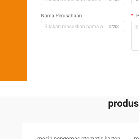
Nama Perusahaan
P
0/200
produs
mesin pengemas otomatis karton
m