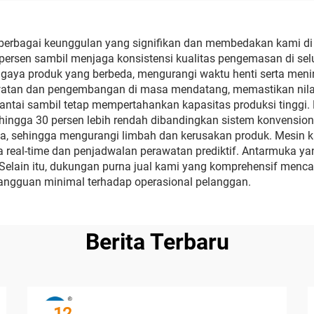
erbagai keunggulan yang signifikan dan membedakan kami di 
ersen sambil menjaga konsistensi kualitas pengemasan di selur
aya produk yang berbeda, mengurangi waktu henti serta mening
atan dan pengembangan di masa mendatang, memastikan nilai
ai sambil tetap mempertahankan kapasitas produksi tinggi. Ef
ngga 30 persen lebih rendah dibandingkan sistem konvensional
a, sehingga mengurangi limbah dan kerusakan produk. Mesin
ra real-time dan penjadwalan perawatan prediktif. Antarmuka 
elain itu, dukungan purna jual kami yang komprehensif mencak
angguan minimal terhadap operasional pelanggan.
Berita Terbaru