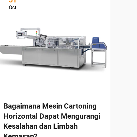
31
3
Oct
Oc
Bagaimana Mesin Cartoning
Ba
Horizontal Dapat Mengurangi
Me
Kesalahan dan Limbah
Car
Kemasan?
Leb