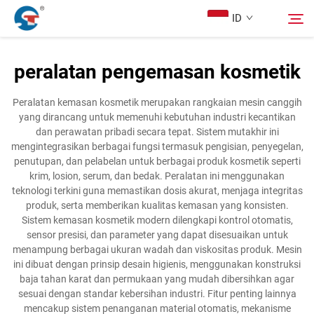
ID
peralatan pengemasan kosmetik
Tentang Kami
Cari
Peralatan kemasan kosmetik merupakan rangkaian mesin canggih
yang dirancang untuk memenuhi kebutuhan industri kecantikan
Produk
dan perawatan pribadi secara tepat. Sistem mutakhir ini
mengintegrasikan berbagai fungsi termasuk pengisian, penyegelan,
penutupan, dan pelabelan untuk berbagai produk kosmetik seperti
Kasus Desain
krim, losion, serum, dan bedak. Peralatan ini menggunakan
teknologi terkini guna memastikan dosis akurat, menjaga integritas
produk, serta memberikan kualitas kemasan yang konsisten.
Layanan
Sistem kemasan kosmetik modern dilengkapi kontrol otomatis,
sensor presisi, dan parameter yang dapat disesuaikan untuk
menampung berbagai ukuran wadah dan viskositas produk. Mesin
Berita
ini dibuat dengan prinsip desain higienis, menggunakan konstruksi
baja tahan karat dan permukaan yang mudah dibersihkan agar
sesuai dengan standar kebersihan industri. Fitur penting lainnya
Hubungi Kami
mencakup sistem penanganan material otomatis, mekanisme