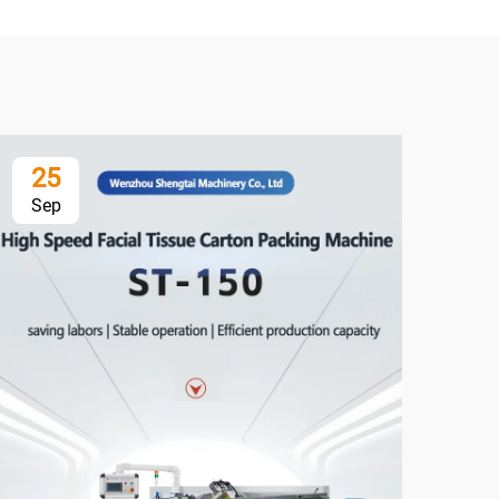
25
3
Sep
Oc