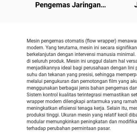
Pengemas Jaringan
Silinder Otomatis
O
Mesin pengemas otomatis (flow wrapper) menawar
modern. Yang terutama, mesin ini secara signifi
berkelanjutan dengan intervensi manusia minimal.
di seluruh produk. Mesin ini unggul dalam hal ve
menjadikannya ideal bagi perusahaan dengan lini p
suhu dan tekanan yang presisi, sehingga memper
melalui pengukuran dan pemotongan film yang akura
menggunakan berbagai jenis bahan pengemas dan t
Sistem kontrol kualitas terintegrasi memastikan 
wrapper modern dilengkapi antarmuka yang ramah
meningkatkan efisiensi tenaga kerja. Selain itu, 
produksi tinggi. Ukuran mesin yang relatif kecil 
modular memungkinkan peningkatan dan modifikas
terhadap perubahan permintaan pasar.