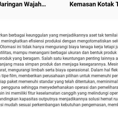
Jaringan Wajah
Kemasan Kotak T
tomatis ST-100F
Wajah
kan berbagai keunggulan yang menjadikannya aset tak ternil
kan meningkatkan efisiensi produksi dengan mengotomatiskan 
 Otomasi ini tidak hanya mengurangi biaya tenaga kerja tetapi
rsatilitas, mampu menangani berbagai ukuran dan bentuk produk
roduk yang beragam. Salah satu keuntungan penting lainnya ada
panjang masa simpan produk dan menjaga kesegarannya. Mesin
t, mengurangi limbah serta biaya operasional. Dalam hal fleks
ipe film, memberikan perusahaan pilihan untuk memenuhi pers
setiap paket memenuhi standar yang telah ditentukan, meminim
 pengguna sehingga menyederhanakan operasi dan pemeliharaa
mesin ini memiliki fitur keselamatan canggih yang melindungi o
dibandingkan kapasitas outputnya menjadikannya solusi hemat ru
i mudah sesuai perkembangan kebutuhan pengemasan, memberik