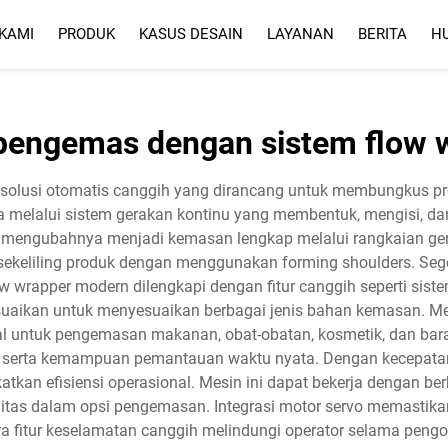
KAMI
PRODUK
KASUS DESAIN
LAYANAN
BERITA
H
LAYANAN
FAQ
pengemas dengan sistem flow 
 solusi otomatis canggih yang dirancang untuk membungkus p
rja melalui sistem gerakan kontinu yang membentuk, mengisi, 
 mengubahnya menjadi kemasan lengkap melalui rangkaian gerak
sekeliling produk dengan menggunakan forming shoulders. Segel 
 wrapper modern dilengkapi dengan fitur canggih seperti siste
esuaikan untuk menyesuaikan berbagai jenis bahan kemasan. 
eal untuk pengemasan makanan, obat-obatan, kosmetik, dan ba
, serta kemampuan pemantauan waktu nyata. Dengan kecepatan
gkatkan efisiensi operasional. Mesin ini dapat bekerja dengan b
ibilitas dalam opsi pengemasan. Integrasi motor servo memastik
a fitur keselamatan canggih melindungi operator selama pengo