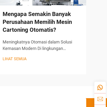
Mengapa Semakin Banyak
Ap
Perusahaan Memilih Mesin
Car
Cartoning Otomatis?
di 
Meningkatnya Otomasi dalam Solusi
Perm
Kemasan Modern Di lingkungan
Otom
manufaktur yang serba cepat saat ini,
ling
LIHAT SEMUA
LIHA
efisiensi dan ketepatan telah menjadi
saat
kunci utama kesuksesan. Perusahaan-
menj
perusahaan di berbagai industri semakin
peru
beralih ke mesin cartoning otomatis
oper
untuk...
ini...