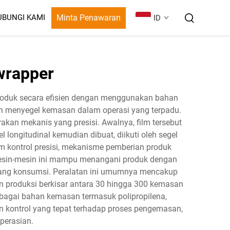
Minta Penawaran
UBUNGI KAMI
ID
wrapper
roduk secara efisien dengan menggunakan bahan
dan menyegel kemasan dalam operasi yang terpadu.
an mekanis yang presisi. Awalnya, film tersebut
longitudinal kemudian dibuat, diikuti oleh segel
m kontrol presisi, mekanisme pemberian produk
Mesin-mesin ini mampu menangani produk dengan
rang konsumsi. Peralatan ini umumnya mencakup
 produksi berkisar antara 30 hingga 300 kemasan
erbagai bahan kemasan termasuk polipropilena,
an kontrol yang tepat terhadap proses pengemasan,
perasian.