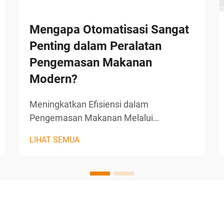
Mengapa Otomatisasi Sangat
Penting dalam Peralatan
Pengemasan Makanan
Modern?
Meningkatkan Efisiensi dalam
Pengemasan Makanan Melalui
Otomatisasi Di industri makanan yang
LIHAT SEMUA
sangat kompetitif, pengemasan
memainkan peran penting tidak hanya
dalam pelestarian produk tetapi juga
dalam representasi merek dan kepuasan
pelanggan. Peralatan pengemasan
makanan modern yang dilengkapi