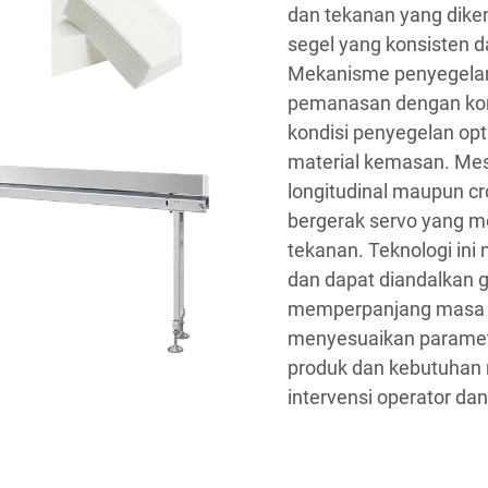
dan tekanan yang diken
segel yang konsisten 
Mekanisme penyegelan
pemanasan dengan kon
kondisi penyegelan opti
material kemasan. Mes
longitudinal maupun cr
bergerak servo yang m
tekanan. Teknologi in
dan dapat diandalkan
memperpanjang masa s
menyesuaikan paramete
produk dan kebutuhan
intervensi operator da