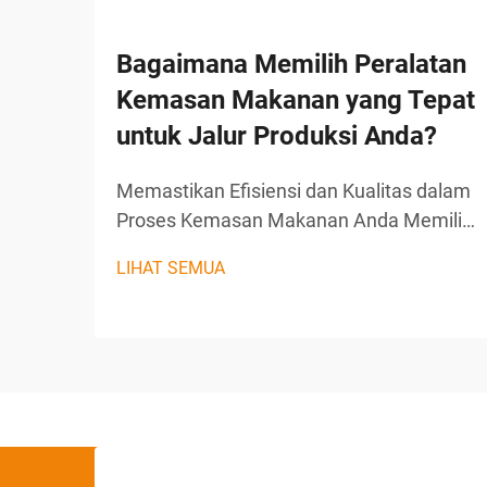
Bagaimana Memilih Peralatan
Kemasan Makanan yang Tepat
untuk Jalur Produksi Anda?
Memastikan Efisiensi dan Kualitas dalam
Proses Kemasan Makanan Anda Memilih
peralatan kemasan makanan yang tepat
LIHAT SEMUA
adalah salah satu keputusan terpenting
untuk setiap jalur produksi. Solusi yang
tepat memastikan produk Anda aman,
segar, dan disajikan dalam wa...