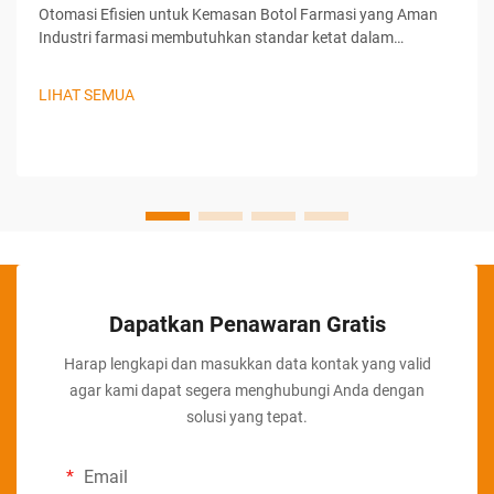
Otomasi Efisien untuk Kemasan Botol Farmasi yang Aman
Industri farmasi membutuhkan standar ketat dalam
pengemasan guna memastikan keselamatan produk,
integritas, dan keterlacakan. Untuk memenuhi tuntutan
LIHAT SEMUA
tinggi ini, produsen mengandalkan teknologi otomasi
canggih yang dapat memberikan keandalan dan akurasi
tinggi dalam proses pengemasan.
Dapatkan Penawaran Gratis
Harap lengkapi dan masukkan data kontak yang valid
agar kami dapat segera menghubungi Anda dengan
solusi yang tepat.
Email