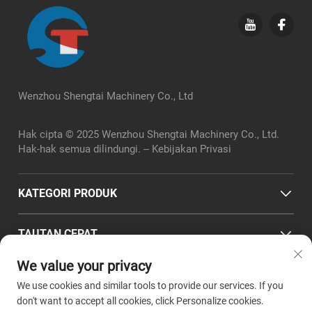
Wenzhou Shengtai Machinery Co., Ltd
Hak cipta © 2025 Wenzhou Shengtai Machinery Co., Ltd.
Hak-hak semua dilindungi. --
Kebijakan Privasi
KATEGORI PRODUK
TAUTAN CEPAT
We value your privacy
INFO KONTAK
We use cookies and similar tools to provide our services. If you
Office add : No. 2, Jalan Chuangye, Taman Pabrik Standar
don't want to accept all cookies, click Personalize cookies.