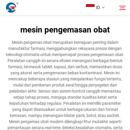
ID
mesin pengemasan obat
Tentang Kami
Cari
Mesin pengemas obat merupakan kemajuan penting dalam
manufaktur farmasi, menggabungkan rekayasa presisi dengan
Produk
teknologi otomatis untuk mempercepat proses pengemasan obat.
Peralatan canggih ini secara efisien menangani berbagai bentuk
farmasi, termasuk tablet, kapsul, dan serbuk, memastikan dosis
Kasus Desain
yang akurat serta pengemasan bebas kontaminasi. Mesin ini
mencakup beberapa stasiun yang menjalankan fungsi tertentu,
mulai dari pemberian produk awal hingga penyegelan dan
Layanan
pelabelan akhir. Sensor dan sistem kontrol canggih memantau
setiap tahap proses, menjaga standar kualitas ketat serta
kepatuhan terhadap regulasi. Peralatan ini memiliki parameter
Berita
yang dapat disesuaikan untuk berbagai ukuran dan format
kemasan, mampu menangani blister pack, botol, atau sachet.
Mesin pengemas obat modern dilengkapi fitur mutakhir seperti
Hubungi Kami
pemantauan secara real-time, deteksi kesalahan otomatis, serta