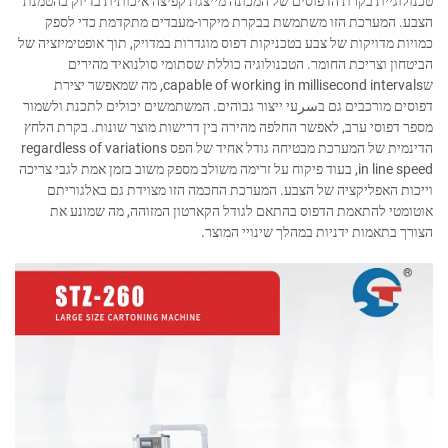
טכנולוגיית בקרת הדפוסים של המכונה מייצגת קפיצה איכותית בדיוק בהטמנת
הצבע. המערכת הזו משתמשת בבקרת מיקרו-מעבדים מתקדמת כדי לספק
כמויות מדויקות של צבע בטכניקות דפוס מוגדרות במדויק, תוך אופטימיזציה של
הביטחון וצריכת החומר. הטכנולוגיה כוללת שסתומי סולנואיד מהירים
שcapable of working in millisecond intervals, מה שמאפשר יצירת
דפוסים מורכבים גם בسرעי ייצור גבוהים. המשתמשים יכולים לתכנת ולשמור
מספר דפוסי ערב, לאפשר החלפה מהירה בין דרישות מוצר שונות. בקרת הלחץ
הדינמית של המערכת מבטיחה גודל אחיד של הפס regardless of variations
in line speed, בעוד פיקוח על זרימה משולב מספק משוב בזמן אמת לגבי צריכה
וייכות האפליקציה של הצבע. המערכת החכמה הזו מצוידת גם באלגוריתם
אוטומטי להתאמת הדפוס בהתאם לגודל הקארטון המזוהה, מה שמונע את
הצורך בתאמות ידניות במהלך שינויי המוצר.