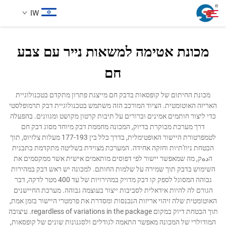
IW
מכונת אטימה למשאות נייר עם צבע
אודותינו
חם
חיפוש
מוצרים
מכונת החיתום של קופסאות בדבק חם מייצגת פתרון מתקדם בטכנולוגיית
האריזה האוטומטית. הציוד המורכב הזה משתמש בטכנולוגיית דבק תרמופלסטי
כדי ליצור חותמים אמינים וברורים על תיבות קרטון מקושט ומגוונים. בהפעלה
מקרה עיצוב
דרך מערכת מבוקרת בדיוק, המכונה מחממת דבק מיוחד מסוג דבק חם
לטמפרטורת היישור האופטימלית, בדרך כלל בין 177-193 מעלות צלזיוס, תוך
הבטחת ניוז'תיות וחזקה אחידה. המערכת מצוידת בשליטה מתקדמת בתבנית
שירות
הدهק, מה שמאפשר יישור לפי דפוסים מותאמים אישית אשר ממקסמים את
השימוש בדבק תוך שמירה על שלמות החותם. למכונה יש ראש דבק במהירות
גבוהה המסוגל לספק קו דבק מדויק במהירויות של עד 400 מטר לדקה, דבר
חֲדָשִים
הגורם לה להיות אידאלית לסביבות ייצור בעוצמה גבוהה. מערכת החיישנים
האוטומטית שלה זיהוי אריזות הנכנסות ומסדרת את פרמטרי היישור בזמן אמת,
תוך הבטחת דיוק במקום regardless of variations in the package. עיצובה
לְהִתְחַבֵּר אֵלֵינוּ
המודולרי של המכונה מאפשר התאמה לגודלים ולסגנונות שונים של קופסאות,