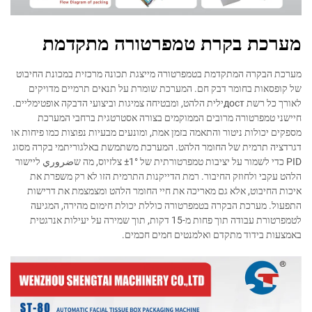
מערכת בקרת טמפרטורה מתקדמת
מערכת הבקרה המתקדמת בטמפרטורה מייצגת תכונה מרכזית במכונת החיבוט
של קופסאות בחומר דבק חם. המערכת שומרת על תנאים תרמיים מדויקים
לאורך כל רשת достילית הלהט, ומבטיחה צמיגות וביצועי הדבקה אופטימליים.
חיישני טמפרטורה מרובים הממוקמים בצורה אסטרטגית ברחבי המערכת
מספקים יכולות ניטור והתאמה בזמן אמת, ומונעים מבעיות נפוצות כמו פיחות או
דגרדציה תרמית של החומר הלהט. המערכת משתמשת באלגוריתמי בקרה מסוג
PID כדי לשמור על יציבות טמפרטורתית של ±1° צלזיוס, מה שضروري ליישור
הלהט עקבי ולחוזק החיבור. רמת הדייקנות התרמית הזו לא רק משפרת את
איכות החיבוט, אלא גם מאריכה את חיי החומר הלהט ומצמצמת את דרישות
התפעול. מערכת הבקרה בטמפרטורה כוללת יכולת חימום מהירה, המגיעה
לטמפרטורת עבודה תוך פחות מ-15 דקות, תוך שמירה על יעילות אנרגטית
באמצעות בידוד מתקדם ואלמנטים חמים חכמים.