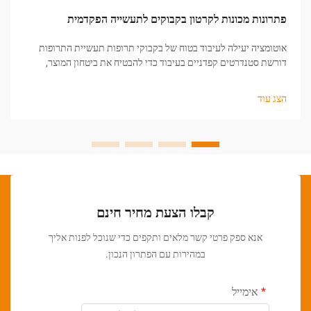
פתרונות מכונות לקרטון בקבוקים לתעשייה הפקדמית
אוטומציה יעילה לעיבוד בטוח של בקבוקי תרופות תעשיית התרופות
דורשת סטנדרטים קפדניים בעיבוד כדי להבטיח את ביטחון המוצר,
שלמותו ויכולת המעקב אחריו. כדי לעמוד בדרישות הגבוהות הללו,
יצרנים סולדים על טכנולוגיות מתקדמות אוטומטיות שמסייעות לייצור
הצג עוד
תהליכי עיבוד בטוחים, מדויקים ויעילים.
קבלו הצעת מחיר חינם
אנא ספק פרטי קשר מלאים ותקפים כדי שנוכל לפנות אליך
במהירות עם הפתרון הנכון.
אימייל