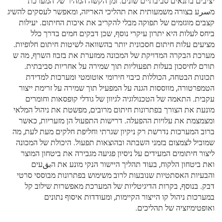
יציבים בתנאים סביבתיים שונים. זמן הקשה המהיר של המערכת
מسرע בצורה משמעותית את תהליכי האריזה, ומאפשר לעסקים להשיג
קצבים מוגזמים של תפוקה מבלי להקריב את איכות החיתום. יעילות
ביחס לעלות היא יתרון עיקרי נוסף, שכן דבקים חמים בדרך כלל
מציעים עלות חיתום חסכונית יותר בהשוואה לשיטות חיתום חלופיות.
מערכת הבקרה המדויקת של המכונה ממזערת את בזבוז השרף, מה ש
תורם לחיסכון בעלות תפעוליות תוך שמירה על אחריות סביבתית.
תכונות הבטחה, הכוללות כיבוי חירומי אוטומטי ומערכות למדידת
הטמפרטורה, מווססות הגנה על המפעיל תוך שמירה על זרימת ייצור
עקבית. התאמה של הטכנולוגיה לגיוון של גודלי קופסאות וחומרים
מונעת את הצורך בפתרונות חיתום מרובים, מפשטת את ניהול המלאי
ומצמצמת את עלויות ההפעלה. דרישות התפעול הן מזעריות, כאשר
ברוב המערכות נדרשת רק ניקיון שגרתי וחליפת חלקים מעת לעת, מה
שמוביל לצמצום בזמני השבתה ובהוצאות תפעול. היכולת של המכונה
ליצור חיתומים המעידים על ניסיון פגיעה מגבירה את ביטחון המוצר
ואת ביטחון הלקוח, בעוד תהליך היישור הנקי מונע את הبقעים
והבעיות האסתטיות שנובעות לרוב משימוש בפתרונות מבוססי סרטי
דבק. בנוסף, בקרות הדיגיטליות של המערכת מאפשרות שילוב קל
במערכות ניהול קו הייצור הקיימות, ומעודדות איסוף נתונים
ואופטימיזציה של תהליכים.