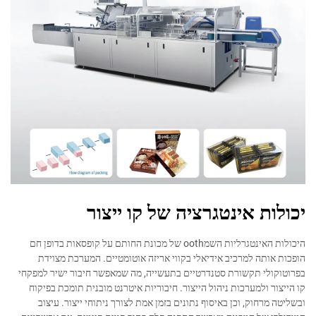
יכולות אינטגרציה של קו ייצור
היכולות האינטגרליות השמooth של מכונת החותם על קופסאות בדופן חם
הופכות אותה למרכיב אידיאלי בקווי אריזה אוטומטיים. המערכת מצוידת
בפרוטוקולי תקשורת סטנדרטיים בתעשייה, מה שמאפשר חיבור ישיר למפקחי
קו הייצור ולמערכות ניהול הייצור. חיבוריות איטרנט מובנית תומכת בפיקוח
ובשליטה מרחוק, וכן באיסוף נתונים בזמן אמת לצורך ניתוחי ייצור. עיצוב