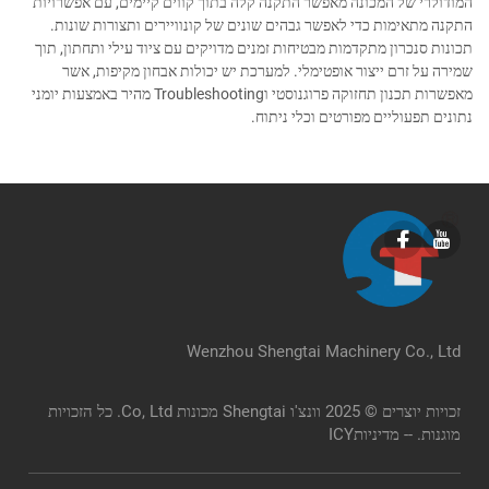
המודולרי של המכונה מאפשר התקנה קלה בתוך קווים קיימים, עם אפשרויות
התקנה מתאימות כדי לאפשר גבהים שונים של קונוויירים ותצורות שונות.
תכונות סנכרון מתקדמות מבטיחות זמנים מדויקים עם ציוד עילי ותחתון, תוך
שמירה על זרם ייצור אופטימלי. למערכת יש יכולות אבחון מקיפות, אשר
מאפשרות תכנון תחזוקה פרוגנוסטי וTroubleshooting מהיר באמצעות יומני
נתונים תפעוליים מפורטים וכלי ניתוח.
Wenzhou Shengtai Machinery Co., Ltd
זכויות יוצרים © 2025 וונצ'ו Shengtai מכונות Co, Ltd. כל הזכויות
מוגנות. --
מדיניותICY