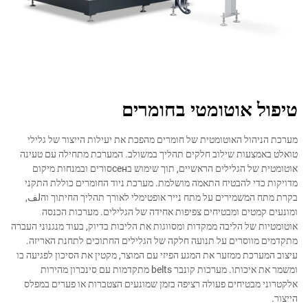
טיפול אוטומטי בחומרים
מערכת הניהול האוטומטית של חומרים מהפכת את יעילות הייצור של גלילי
טואלט באמצעות שילוב חלקים תהליך במשולב. המערכת מתחילה עם טעינה
אוטומטית של הגלילים הראשיים, תוך שימוש בсенסורים ובמנחות מיקום
מדויקות כדי להבטיח התאמה מושלמת. מערכת ניוד החומרים כוללת התקני
בקרת מתח המשמירים על מתח נייר אופטימלי לאורך תהליך החיתוך והلف,
ומונעים קמטים ומבטיחים צפיפות אחידה של הגלילים. מערכות הכנסה
אוטומטיות של הליבה ממקדות ומסווגות את הליבות בדיוק, בעוד מנגנוני העברה
מתקדמים מווסרים על תנועה חלקה של הגלילים החתוכים לתחנת האריזה.
עיצוב המערכת ממזער את המגע הפיזי עם המוצר, מקטין את הסיכון לפגיעה בו
ומשמר את איכותו. מערכות קונבר belts מתקדמות עם סינכרון מהירות
אלקטרוני מבטיחים פעולה רציפה בזמן שמונעים הצטברות או פערים במפלס
הייצור.