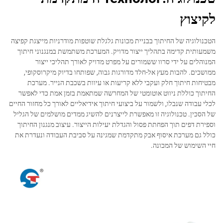
לקיצוץ
הטכנולוגיה של החיתוך בבניית מכונות גלגלת שוטפות מודרניות מייצגת קפיצה
משמעותית קדימה בתהליך ייצור מדויק. המערכת משתמשת במנגנוני חיתוך
המנוהלים על ידי סרוו ששמורים על מפרט מדויק לאורך תהליכי ייצור
ממושכים. להבות מעץ אל-חלד מדורגות גבוה, שפותחו בדיוק מיקרוסקופי,
מבטיחות חיתוך חלק ועקבי ללא קריעות או עיוות בשכבת הנייר. מערכת
החיתוך כוללת ניווט אוטומטי של המחרשה שמתאמת בזמן אמת כדי לאפשר
לכלי עבודה שנבלו, ולשמור על ביצועי חיתוך אידיאליים לאורך כל מחזור החיים
של הסכין. טכנולוגיה זו מאפשרת לייצרנים להשיג ממדים מושלמים של הגליל
וספירת דפים תוך הפחתת פסול והגדלת יעילות הייצור. עיצוב מנגנון החיתוך
כולל גם מערכת איסוף אבק מתקדמת שמגינה על סביבת העבודה ונעדרת את
חיי השימוש של המכונה.