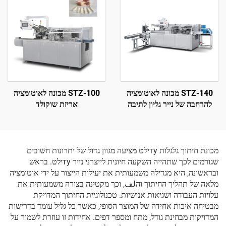
STZ-140 מכונה לאוטומציה
STZ-100 מכונה לאוטומציה
להרחבה של נייר גליון לתיבה
אריזת שוקולד
וחתימה
מכונת חיתוך גלגלות туילט מציעה מגוון גדול של יתרונות חשובים
שגורמים לכך שתהייה השקעה חיונית לייצרני נייר туילט. בראש
ובראשונה, היא מגדילה משמעותית את יעילות הייצור על ידי אוטומציה
מלאה של תהליך החיתוך והلف, וכך מקטינה בצורה משמעותית את
עלויות העבודה ושגיאות אנושיות. טכנולוגיית החיתוך המדויקת
מבטיחה איכות אחידה של המוצר הסופי, כאשר כל גליל עומד בדרישות
המדויקות מבחינת גודל, מתח ומספר דפים. אחידות זו עוזרת לשמור על