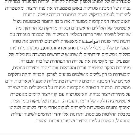
סטנדרטים של המותג ולספק הצלחת לקוחות. יכולות ההפעלה במהירות
גבוהה של המכונה מגדילות באופן משמעותי את נפח הייצור, ומאפשרות
לייצרנים לעמוד בביקוש השוק המתגבר בצורה יעילה. תכונות
האוטומציה המתקדמות ממזערות את בזבוז החומר באמצעות ניצול
אופטימלי של הגלילים הראשוניים ובקרה מדויקת על החיתוך, מה
שמוביל לשיפור ישיר ברווח הגולמי. הגמישות של המכונה בעבודה עם
דרגות נייר שונות וمواصفות מאפשרת לייצרנים להרחיב את טווח
המוצרים שלהם מבלי להשקיע дополнительно. מכונות מודרניות
כוללות ממשקים ידידותיים למשתמש שדורשים הכשרה מינימלית של
המפעיל, וכך מקטינות את עלויות ההתפתחות של כוח העבודה.
מערכות הבקר הפנימיות זורות ומוציאות אוטומטית מוצרים פגומים,
ומבטיחות כי רק גלילים מושלמים מגיעים לצרכן. הבנייה חזקה וחלקים
אמינים של המכונה תורמים לדרישות מינימליות לתפעול ולאריכות חיים
ממושכת. תכונות הבטחה מתקדמות מגינות על המפעילים תוך שמירה
על מהירות ייצור גבוהה. האינטגרציה עם קווי ייצור קיימים מאפשרת
אופטימיזציה חלקה של זרימת העבודה. תכונות של פיקוח בזמן אמת
ואיסוף נתונים מאפשרות לייצרנים לעקוב אחרי מדדי ביצועים ולנקוט
בקבלת החלטות מבוססת. יתרונות אלו יחדיו תורמים לשיפור יעילות
התפעול, הקטנת עלויות הייצור ושיפור באיכות המוצר.