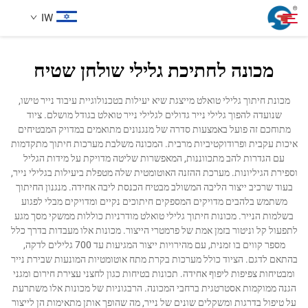
IW
מכונה לחתיכת גלילי שולחן שטיח
אודותינו
חיפוש
מכונת חיתוך גלילי טואלט מייצגת שיא יעילות בטכנולוגיית עיבוד נייר טישו,
שנועדה להפוך גלילי נייר גדולים לגלילי נייר טואלט בגודל מושלם. ציוד
מוצרים
מתוחכם זה פועל באמצעות סדרה של מנגנונים מתואמים במדויק המבטיחים
איכות עקבית ופרודוקטיביות מרבית. המכונה משלבת מערכות חיתוך מתקדמות
עם הגדרות להב מתכווננות, המאפשרות שליטה מדויקת על מידות הגליל
מקרה עיצוב
וספירת הגיליונות. מערכת ההזנה האוטומטית שלה מטפלת ביעילות בגלילי נייר,
בעוד שרכיב ייצור הליבה המשולב מבטיח הכנסת ליבה אחידה. מנגנון החיתוך
משתמש בלהבים מדויקים המספקים חיתוכים נקיים ומדויקים מבלי לפגוע
שירות
בשלמות הנייר. מכונות חיתוך גלילי טואלט מודרניות כוללות ממשקי מסך מגע
לתפעול קל וניטור בזמן אמת של פרמטרי הייצור. מכונות אלו מעבדות בדרך כלל
מספר קווים בו זמנית, עם מהירויות ייצור המגיעות עד 700 גלילים לדקה,
חֲדָשִים
בהתאם לדגם. הציוד כולל מערכות בקרת מתח אוטומטיות המונעות שבירת נייר
ומבטיחות צפיפות ליפוף אחידה. תכונות בטיחות כגון לחצני עצירת חירום ומגני
הגנה ממוקמות אסטרטגית ברחבי המכונה. הרבגוניות של מכונות אלו משתרעת
לְהִתְחַבֵּר אֵלֵינוּ
על טיפול בדרגות ומשקלים שונים של נייר, מה שהופך אותן מתאימות הן לייצור