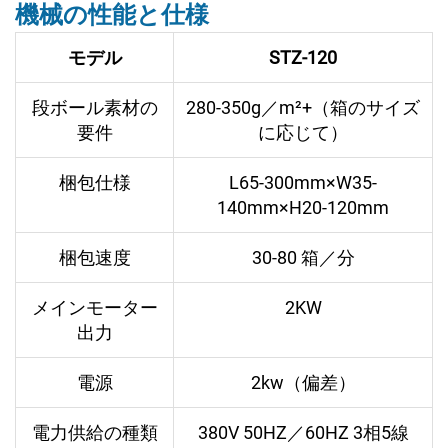
機械の性能と仕様
モデル
STZ-120
段ボール素材の
280-350g／m²+（箱のサイズ
要件
に応じて）
梱包仕様
L65-300mm×W35-
140mm×H20-120mm
梱包速度
30-80 箱／分
メインモーター
2KW
出力
電源
2kw（偏差）
電力供給の種類
380V 50HZ／60HZ 3相5線