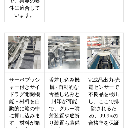
で、業界の要
件に適合して
います。
サーボプッシ
舌差し込み機
完成品出力-光
ャー付きサイ
構 - 自動的な
電センサーで
ドラグ開閉機
舌差し込みと
不良品を検出
能－材料を自
封印が可能
し、ここで排
動的に箱の中
で、グルー噴
除されるた
に押し込みま
射装置や底折
め、99.9%の
す。材料が箱
り装置も装備
合格率を保証