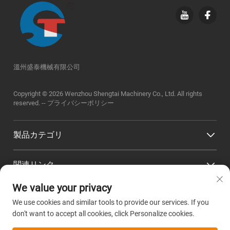
溫州盛泰機械有限公司
Copyright © 2026 Wenzhou Shengtai Machinery Co., Ltd. All rights
reserved. --
プライバシーポリシー
製品カテゴリ
関連リンク
We value your privacy
お問い合わせ先
We use cookies and similar tools to provide our services. If you
don't want to accept all cookies, click Personalize cookies.
Office add : 浙江省温州市平阳县万全鎮創業路2番地、鄭樓標準廠房
園区