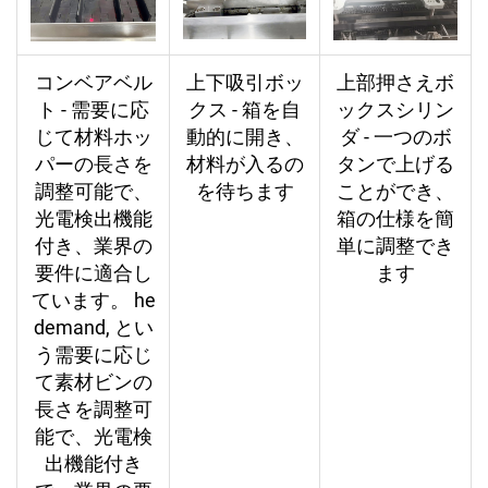
コンベアベル
上下吸引ボッ
上部押さえボ
ト - 需要に応
クス - 箱を自
ックスシリン
じて材料ホッ
動的に開き、
ダ - 一つのボ
パーの長さを
材料が入るの
タンで上げる
調整可能で、
を待ちます
ことができ、
光電検出機能
箱の仕様を簡
付き、業界の
単に調整でき
要件に適合し
ます
ています。
he
demand, とい
う需要に応じ
て素材ビンの
長さを調整可
能で、光電検
出機能付き