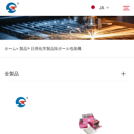
JA
私たちについて
検索
>
ホーム>
製品
日用化学製品段ボール包装機
製品
デザインケース
全製品
サービス
ニュース
Kontakuto Us