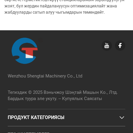
жоят, бул жердин пайдалануусун оптимизациялайт жана
жабдууларды сатып алуу чыгымдарын төмөндөйт.
Wenzhou Shengtai Machinery Co., Ltd
Тегиздик © 2025 Вэньчжоу Шэңтай Машын Ко., Лтд.
Бардык туура эле укуту. --
Купуялык Саясаты
ПРОДУКТ КАТЕГОРИЯСЫ