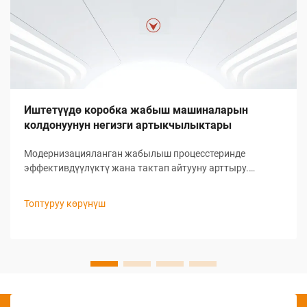
Иштетүүдө коробка жабыш машиналарын
колдонуунун негизги артыкчылыктары
Модернизацияланган жабылыш процесстеринде
эффективдүүлүктү жана тактап айтууну арттыру.
Бүгүнкү күндө өндүрүштүн чабындаш мүнөзүндө,
компаниялар оперативдүү эффективдүүлүктү
Топтуруу көрүнүш
жакшыртуу, эмгек чыгымдарын кемитүү жана өнімдин
бирдем сапатын камсыз кылуу жолдорун издөөдө...