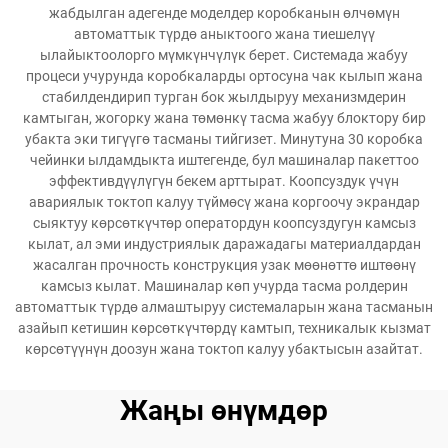
жабдылган адегенде моделдер коробканын өлчөмүн
автоматтык түрдө аныктоого жана тиешелүү
ылайыктоолорго мүмкүнчүлүк берет. Системада жабуу
процеси учурунда коробкаларды ортосуна чак кылып жана
стабилдендирип турган бок жылдыруу механизмдерин
камтыган, жогорку жана төмөнкү тасма жабуу блоктору бир
убакта эки тигүүгө тасманы тийгизет. Минутуна 30 коробка
чейинки ылдамдыкта иштегенде, бул машиналар пакеттоо
эффективдүүлүгүн бекем арттырат. Коопсуздук үчүн
авариялык токтоп калуу түймөсү жана коргоочу экрандар
сыяктуу көрсөткүчтөр оператордун коопсуздугун камсыз
кылат, ал эми индустриялык даражадагы материалдардан
жасалган прочность конструкция узак мөөнөттө иштөөнү
камсыз кылат. Машиналар көп учурда тасма ролдерин
автоматтык түрдө алмаштыруу системаларын жана тасманын
азайып кетишин көрсөткүчтөрдү камтып, техникалык кызмат
көрсөтүүнүн доозун жана токтоп калуу убактысын азайтат.
Жаңы өнүмдөр