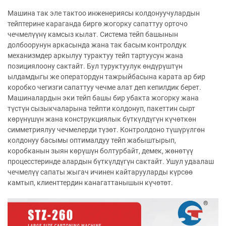
Машина так эле тактоо инженериясы колдонуучулардын
тейптерине караганда биргө жогорку сапаттуу орточо
чечмелүүнү камсыз кылат. Система тейп башынын
долбоорунун аркасында жана так басым контролдук
механизмдер аркылуу турактуу тейп тартуусун жана
позициялоону сактайт. Бул туруктуулук өндүрүштүн
ылдамдыгы же оператордун тажрыйбасына карата ар бир
коробко чегизги сапаттуу чечме алат деп кепилдик берет.
Машиналардын эки тейп башы бир убакта жогорку жана
түстүн сызыкчаларына тейпти колдонуп, пакеттин сырт
көрүнүшүн жана конструкциялык бүткүлдүгүн күчөткөн
симметриялуу чечмелерди түзөт. Контролдоно түшүрүлгөн
колдонуу басымы оптималдуу тейп жабыштырып,
коробканын зыян көрүшүн болтурбайт, демек, жөнөтүү
процесстеринде алардын бүткүлдүгүн сактайт. Ушул удаалаш
чечмелүү сапаты жыгач ичинен кайтарууларды күрсөө
камтып, клиенттердин канагаттанышын күчөтөт.