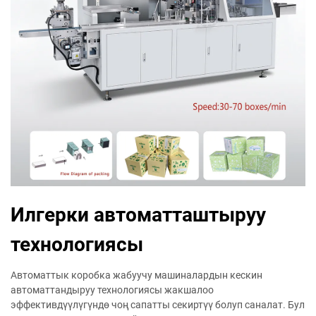
Илгерки автоматташтыруу
технологиясы
Автоматтык коробка жабуучу машиналардын кескин
автоматтандыруу технологиясы жакшалоо
эффективдүүлүгүндө чоң сапатты секиртүү болуп саналат. Бул