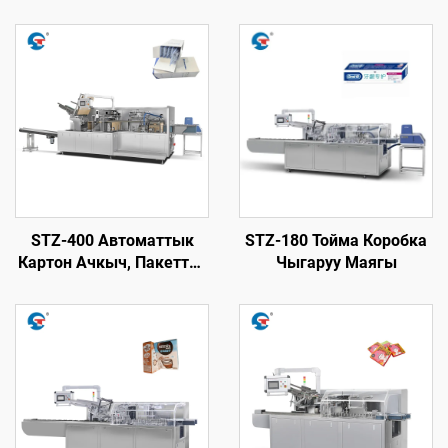
STZ-400 Автоматтык
STZ-180 Тойма Коробка
Картон Ачкыч, Пакеттөө
Чыгаруу Маягы
жана Жабуу Машинасы