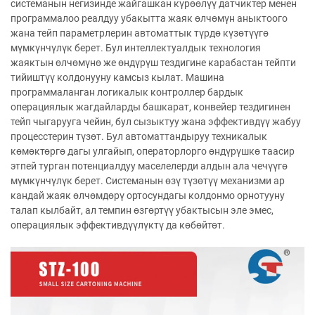
системанын негизинде жайгашкан күрөөлүү датчиктер менен
программалоо реалдуу убакытта жаяк өлчөмүн аныктоого
жана тейп параметрлерин автоматтык түрдө күзөтүүгө
мүмкүнчүлүк берет. Бул интеллектуалдык технология
жаяктын өлчөмүнө же өндүрүш тездигине карабастан тейпти
тийиштүү колдонууну камсыз кылат. Машина
программаланган логикалык контроллер бардык
операциялык жагдайларды башкарат, конвейер тездигинен
тейп чыгарууга чейин, бул сызыктуу жана эффективдүү жабуу
процесстерин түзөт. Бул автоматтандыруу техникалык
көмөктөргө дагы улгайып, операторлорго өндүрүшкө таасир
этпей турган потенциалдуу маселелерди алдын ала чечүүгө
мүмкүнчүлүк берет. Системанын өзү түзөтүү механизми ар
кандай жаяк өлчөмдөрү ортосундагы колдонмо орнотууну
талап кылбайт, ал темпин өзгөртүү убактысын эле эмес,
операциялык эффективдүүлүктү да көбөйтөт.