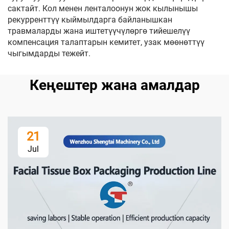
сактайт. Кол менен ленталоонун жок кылынышы
рекурренттүү кыймылдарга байланышкан
травмаларды жана иштетүүчүлөргө тийешелүү
компенсация талаптарын кемитет, узак мөөнөттүү
чыгымдарды тежейт.
Кеңештер жана амалдар
21
Jul