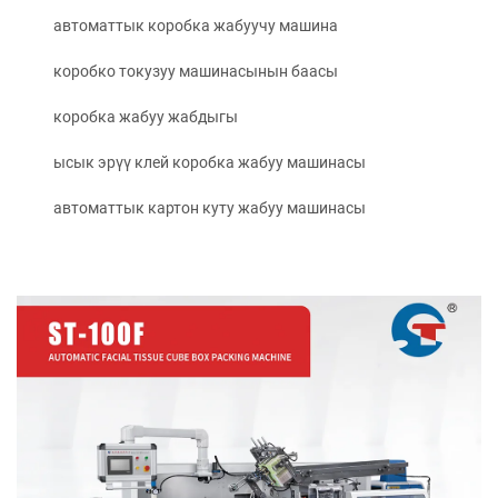
автоматтык коробка жабуучу машина
коробко токузуу машинасынын баасы
коробка жабуу жабдыгы
ысык эрүү клей коробка жабуу машинасы
автоматтык картон куту жабуу машинасы