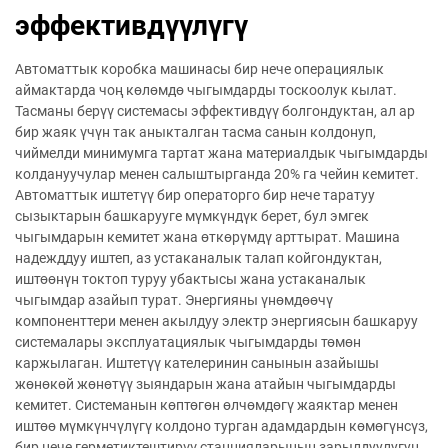
эффективдүүлүгү
Автоматтык коробка машинасы бир нече операциялык
аймактарда чоң көлөмдө чыгымдарды тоскоолук кылат.
Тасманы берүү системасы эффективдүү болгондуктан, ал ар
бир жаяк үчүн так аныкталган тасма санын колдонуп,
чиймелди минимумга тартат жана материалдык чыгымдарды
колдануучулар менен салыштырганда 20% га чейин кемитет.
Автоматтык иштетүү бир операторго бир нече таратуу
сызыктарын башкарууге мүмкүндүк берет, бул эмгек
чыгымдарын кемитет жана өткөрүмдү арттырат. Машина
надежддуу иштеп, аз устаканалык талап койгондуктан,
иштөөнүн токтоп туруу убактысы жана устаканалык
чыгымдар азайып турат. Энергияны үнөмдөөчү
компоненттери менен акылдуу электр энергиясын башкаруу
системалары эксплуатациялык чыгымдарды төмөн
каржылаган. Иштетүү кателеринин санынын азайышы
жөнөкөй жөнөтүү зыяндарын жана атайын чыгымдарды
кемитет. Системанын көптөгөн өлчөмдөгү жаяктар менен
иштөө мүмкүнчүлүгү колдоно турган адамдардын көмөгүнсүз,
бир нече герметиктештирүү станцияларынын зарылдуулугун