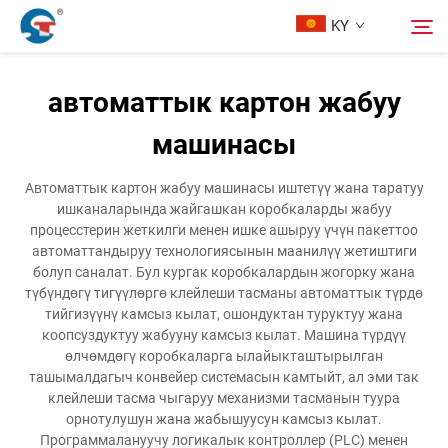
KY
автоматтык картон жабуу
Биз жөнүндө
машинасы
Издөө
Продукциялар
Автоматтык картон жабуу машинасы иштетүү жана таратуу
ишканаларында жайгашкан коробкаларды жабуу
процесстерин жеткилги менен ишке ашыруу үчүн пакеттоо
Дизайн Жоруму
автоматтандыруу технологиясынын маанилүү жетиштиги
болуп саналат. Бул кургак коробкалардын жогорку жана
түбүндөгү тигүүлөргө клейлеши тасманы автоматтык түрдө
Кызмат
тийгизүүнү камсыз кылат, ошондуктан туруктуу жана
коопсуздуктуу жабууну камсыз кылат. Машина түрдүү
өлчөмдөгү коробкаларга ылайыкташтырылган
Жаңылыктар
ташымалдагыч конвейер системасын камтыйт, ал эми так
клейлеши тасма чыгаруу механизми тасманын туура
орнотулушун жана жабышуусун камсыз кылат.
Бизге Байланыш
Программалануучу логикалык контроллер (PLC) менен