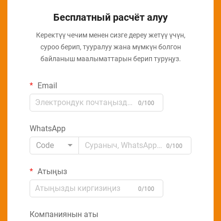
Бесплатный расчёт алуу
Керектүү чечим менен сизге дереу жетүү үчүн,
суроо берип, тууралуу жана мүмкүн болгон
байланыш маалыматтарын берип туруңуз.
Email
0/100
WhatsApp
Code
0/100
Атыңыз
0/100
Компаниянын аты