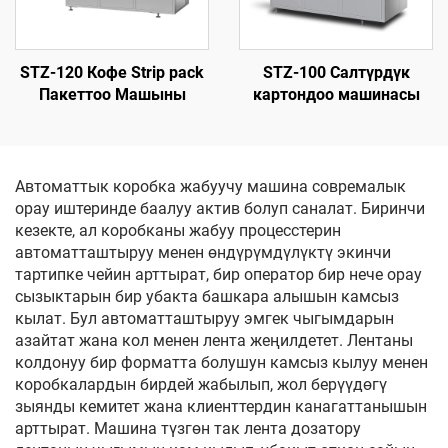
STZ-120 Кофе Strip pack
STZ-100 Салтүрдүк
Пакеттоо Машыны
картондоо машинасы
Автоматтык коробка жабуучу машина совремалык
орау иштеринде баалуу актив болуп саналат. Биринчи
кезекте, ал коробканы жабуу процесстерин
автоматташтыруу менен өндүрүмдүлүктү экинчи
тартипке чейин арттырат, бир оператор бир нече орау
сызыктарын бир убакта башкара алышын камсыз
кылат. Бул автоматташтыруу эмгек чыгымдарын
азайтат жана кол менен лента жеңилдетет. Лентаны
колдонуу бир форматта болушун камсыз кылуу менен
коробкалардын бирдей жабылып, жол берүүдөгү
зыянды кемитет жана клиенттердин канагаттанышын
арттырат. Машина түзгөн так лента дозатору