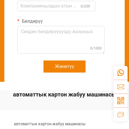
0/200
Билдирүү
0/1000
Жөнөтүү
автоматтык картон жабуу машинасы
автоматтык картон жабуу машинасы