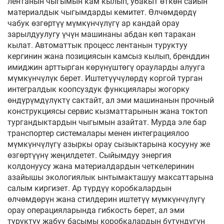
лентанын чыгымын кам кылып, убакыт өткөн сайын
материалдык чыгымдарды кемитет. Өлчөмдөрдү
чабук өзгөртүү мүмкүнчүлүгү ар кандай орау
зарылдуулугу үчүн машинаны абдан көп таракан
кылат. Автоматтык процесс лентанын туруктуу
кергинин жана позициясын камсыз кылып, бренддин
имиджин арттырган көрүнүштөгү орауларды алууга
мүмкүнчүлүк берет. Иштетүүчүлөрдү коргой турган
интегралдык коопсуздук функциялары жогорку
өндүрүмдүлүктү сактайт, ал эми машинанын прочный
конструкциясы сервис кызматтарынын жана токтоп
тургандыктардын чыгымын азайтат. Мурда эле бар
транспортер системалары менен интеграциялоо
мүмкүнчүлүгү азыркы орау сызыктарына косууну же
өзгөртүүнү жеңилдетет. Сыйымдуу энергия
колдонуусу жана материалдардын четкелеринин
азайышы экологиялык ынтымакташуу максаттарына
салым киргизет. Ар түрдүү коробкалардын
өлчөмдөрүн жана стилдерин иштетүү мүмкүнчүлүгү
орау операцияларында гибкость берет, ал эми
туруктуу жабуу басымы коробкалардын бүтүндүгүн