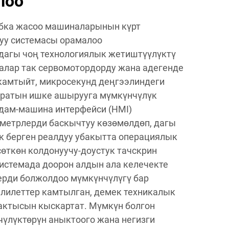
лоо
обка жасоо машиналарынын күрт
уу системасы орамалоо
дагы чоң технологиялык жетиштүүлүктү
малар так сервомотордорду жана адегенде
камтыйт, микросекунд деңгээлиндеги
аратын ишке ашырууга мүмкүнчүлүк
адам-машина интерфейси (HMI)
метрлерди баскычтуу көзөмөлдөп, дагы
к берген реалдуу убакытта операциялык
ткөн колдонуучу-доустук тачскрин
Системада доорон алдын ала келечекте
ерди болжолдоо мүмкүнчүлүгү бар
лилеттер камтылган, демек техникалык
актысын кыскартат. Мүмкүн болгон
үлүктөрүн аныктоого жана негизги