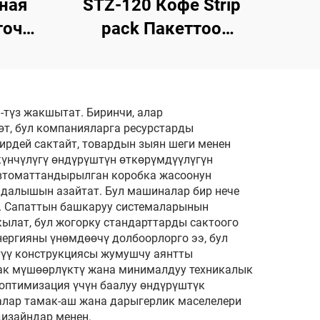
ная
STZ-120 Кофе Strip
очка
pack Пакеттоо
асы
Машыны
түз жакшытат. Биринчи, алар
т, бул компанияларга ресурстарды
ирдей сактайт, товардын зыян шеги менен
үнчүлүгү өндүрүштүн өткөрүмдүүлүгүн
Автоматтандырылган коробка жасоонун
мдалышын азайтат. Бул машиналар бир нече
т. Сапаттын башкаруу системаларынын
ылат, бул жогорку стандарттарды сактоого
ергияны үнөмдөөчү долбоорлорго ээ, бул
түү конструкциясы жумушчу аянтты
узак мүшөөрлүктү жана минималдуу техникалык
оптимизация үчүн баалуу өндүрүштүк
алар тамак-аш жана дарыгерлик маселелери
дизайндар менен.