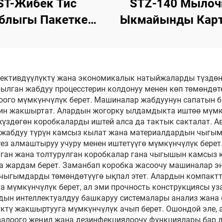
ST-Жибек Тис
STZ-140 Мылоч
блыгы Пакетке
Ыкмайынды Карт
аштыруу Жогорку
Кеңейүү Машин
Линиясы
ктивдүүлүктү жана экономикалык натыйжаларды түздөн-
ган жабдуу процесстерин колдонуу менен көп төмөндөтө
оого мүмкүнчүлүк берет. Машиналар жабдуунун сапатын б
ин жакшыртат. Алардын жогорку ылдамдыкта иштөө мүмк
үздөгөн коробкаларды иштей алса да тактык сакталат. 
ү жабдуу түрүн камсыз кылат жана материалдардын чыгы
ез алмаштыруу учуру менен иштетүүгө мүмкүнчүлүк бере
ан жана толтурулган коробкалар гана чыгышын камсыз к
 жардам берет. Заманбап коробка жасоочу машиналар эн
чыгымдарды төмөндөтүүгө ықпал этет. Алардын компакт
га мүмкүнчүлүк берет, ал эми прочность конструкциясы 
ын интеллектуалдуу башкаруу системалары анализ жана 
ктү жакшыртууга мүмкүнчүлүк ачып берет. Ошондой эле, 
азалоого жеңил жана дезинфекциялоочу функциялары бар 