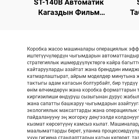
ST-140B Автоматик
Кагаздын Фильм
Та
ТуалетTIш Пакеттоо
Алм
Машыны
Коробка жасоо машиналары операциялык эффе
иштетүүчүлөрдүн чыгымдарын автоматтандырыл
стратегиялык ишмердүүлүктөргө кайра багытт
кайтарууларды азайтат жана бренддин имидж
катмарлаштырат, айрым моделдер минутына ж
тактыгы адам катасын болтурбайт, бир түрдү
өнім өлчөмдөрүн жана коробка форматтарын т
киргизилиши өндүрүш сызыгынан дурус жабылг
жана сапатты башкаруу чыгымдарын азайтууга
экологиялык максаттарды жана операциялык 
пайдаланууну эң жогорку деңгээлде колдонуу
кызмат көрсөтүүнү камсыз кылат. Машиналард
маалыматтарды берет, уланма процессивдүүлү
үчүн гигиена стандарттарын катын көтөрөт, т