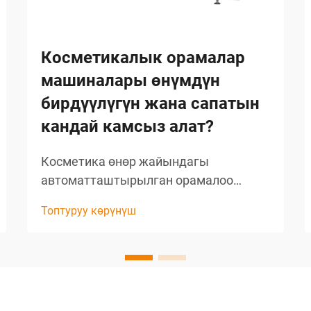
Косметикалык орамалар
машиналары өнүмдүн
бирдүүлүгүн жана сапатын
кандай камсыз алат?
Косметика өнөр жайындагы
автоматташтырылган орамалоо
чечимдеринин эволюциясы
Топтуруу көрүнүш
Косметика өндүрүш сектору
косметикалык орамалык
машиналардын киргизилиши менен
эле тамаша өзгөрүүлөргө дуушар
болду. Бул комплекстүү системалар