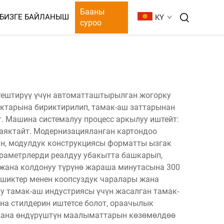
Бааны
БИЗГЕ БАЙЛАНЫШ
KY
суроо
ОРУ
ктештирүү үчүн автоматташтырылган жогорку
ыктарына бириктирилип, тамак-аш заттарынан
т. Машина системалуу процесс аркылуу иштейт:
н аяктайт. Модернизацияланган картондоо
н, модулдук конструкциясы форматты ызгак
араметрлерди реалдуу убакытта башкарып,
жана колдонуу түрүнө жараша минутасына 300
 эшиктер менен коопсуздук чаралары жана
у тамак-аш индустриясы үчүн жасалган тамак-
на стилдерин иштетсе болот, ораачылык
 жана өндүрүштүн маалыматтарын көзөмөлдөө