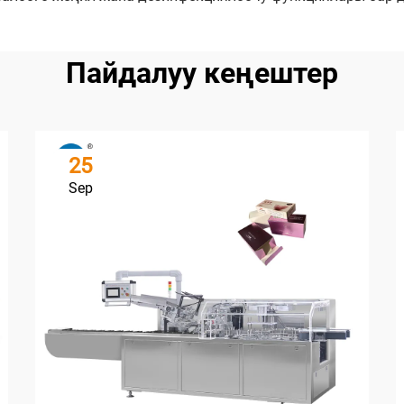
Пайдалуу кеңештер
25
Sep