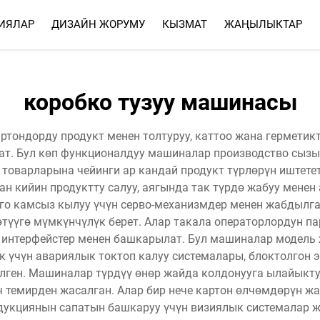
ИЯЛАР
ДИЗАЙН ЖОРУМУ
КЫЗМАТ
ЖАҢЫЛЫКТАР
КЫЗМАТ
ЖОГОРКУ СУРООЛУ ЖООПТ
коробко тузуу машинасы
артондорду продукт менен толтуруу, каттоо жана гермети
ат. Бул көп функционалдуу машиналар производство сыз
товарларына чейинги ар кандай продукт түрлөрүн иштете
дан кийин продуктту салуу, аягында так түрдө жабуу мене
го камсыз кылуу үчүн серво-механизмдер менен жабдылга
өтүүгө мүмкүнчүлүк берет. Алар такала операторлордун п
 интерфейстер менен башкарылат. Бул машиналар модель 
к үчүн авариялык токтоп калуу системалары, блоктолгон
лген. Машиналар түрдүү өнөр жайда колдонууга ылайыкту
темирден жасалган. Алар бир нече картон өлчөмдөрүн жа
одукциянын сапатын башкаруу үчүн визиялык системалар