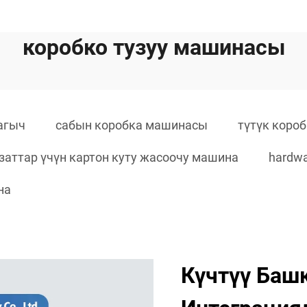
коробко тузуу машинасы
агыч
сабын коробка машинасы
түтүк коро
заттар үчүн картон куту жасоочу машина
hardwa
на
Күчтүү Баш