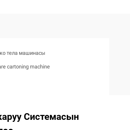
бко тела машинасы
re cartoning machine
каруу Системасын