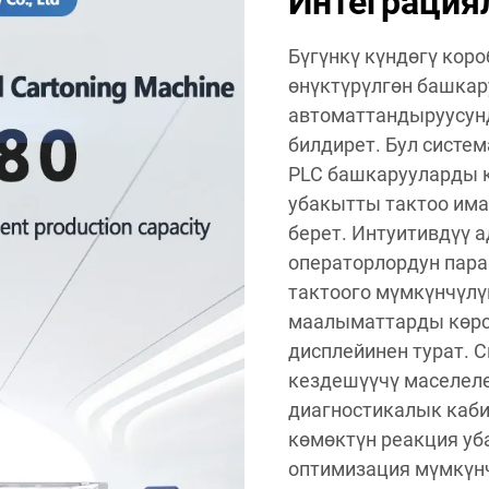
Интеграция
Бүгүнкү күндөгү кор
өнүктүрүлгөн башкар
автоматтандыруусун
билдирет. Бул систе
PLC башкарууларды 
убакытты тактоо им
берет. Интуитивдүү 
операторлордун пара
тактоого мүмкүнчүлү
маалыматтарды көрсө
дисплейинен турат. 
кездешүүчү маселел
диагностикалык каби
көмөктүн реакция уб
оптимизация мүмкүнч