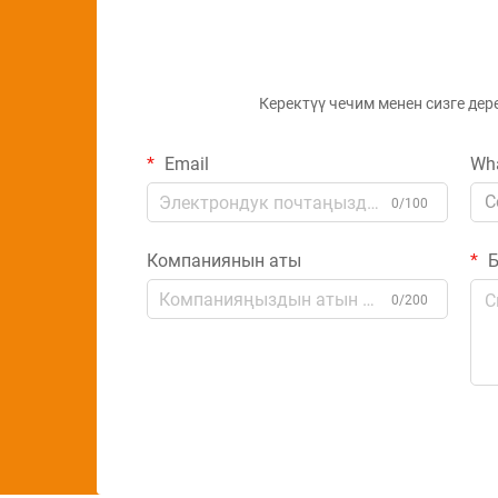
өнөр жайында...
Керектүү чечим менен сизге дер
Email
Wh
C
0/100
Компаниянын аты
Б
0/200