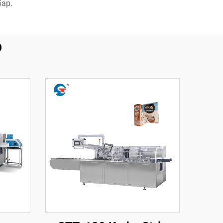
ар.
р