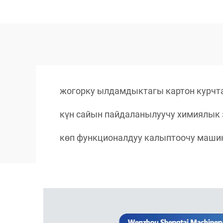
жогорку ылдамдыктагы картон курчт
күн сайын пайдаланылуучу химиялык 
көп функционалдуу калыптоочу маши