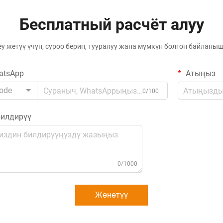
революция жаратты...
Бесплатный расчёт алуу
еу жетүү үчүн, суроо берип, тууралуу жана мүмкүн болгон байлан
atsApp
Атыңыз
ode
0/100
илдирүү
0/1000
Жөнөтүү