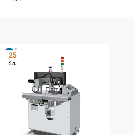
25
2
Sep
Se