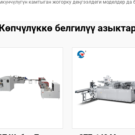
мкүнчүлүгүн камтыган жогорку деңгээлдеги моделдер да б
Көпчүлүккө белгилүү азыкта