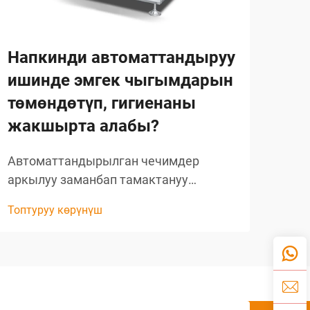
Напкинди автоматтандыруу
Не
ишинде эмгек чыгымдарын
ав
төмөндөтүп, гигиенаны
то
жакшырта алабы?
та
Автоматтандырылган чечимдер
Каз
аркылуу заманбап тамактануу
авт
тажрыйбасынын өнүгүшү Тамак-аш
Бүг
Топтуруу көрүнүш
Топт
индустриясы операциялык ишке
ишк
ашырууну жогорулатуу менен бирге
үчү
эң жогорку гигиена стандарттарын
сан
сактоо үчүн даайым жаңы
бар
ыкмаларды издеп жүрөт.
кал