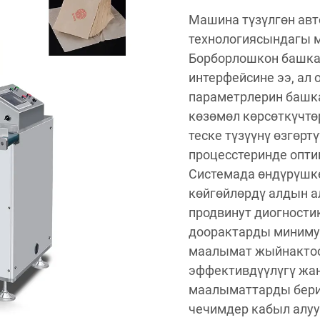
Машина түзүлгөн авт
технологиясындагы м
Борборлошкон башкар
интерфейсине ээ, ал
параметрлерин башка
көзөмөл көрсөткүчт
теске түзүүнү өзгөрт
процесстеринде опти
Системада өндүрүшкө
көйгөйлөрдү алдын а
продвинут диогности
доорактарды минимум
маалымат жыйнактоо
эффективдүүлүгү жа
маалыматтарды бери
чечимдер кабыл алуу