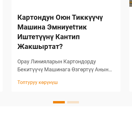
Картондун Оюн Тиккүүчү
Машина Эмниyetтик
Иштетүүнү Кантип
Жакшыртат?
Орау Линияларын Картондорду
Бекитүүчү Машинага Өзгөртүү Анын
Аркылуу Орау Иштеринде
Топтуруу көрүнүш
Тиимдүүлүккө Жетүү. Иштетүүнүн
Тууралуу Жеткилүүсү Үчүн Орау
Линияларынын Негизги Бөлүгү
Картондорду Бекитүүчү Машина
Эсебинен Куралган...