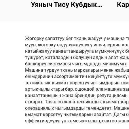
Уяныч Тису Кубдык
Кар
Бокс Пакетчылык
Пак
Майыппы
Жогорку сапаттуу бет ткань жабуучу машина 
муун, жогорку өндүрүмдүүлүгү ишчилердин ко
натыйжалуу канааттандырууга мүмкүнчүлүк б
түшүрөт, каталардын болушун алдын алат жан
башкаруу системасы чыгымдарды минимумга тү
Машина түрдүү ткань маркалары менен жабыш
өнімдеринин ассортиментин кеңейтүүгө мүмкү
техникалык кызмат көрсөтүү чыгымдарын төм
артыкчылыктары бар, ошондой эле машина зав
канааттанышын жана бренддин репутациясын 
аткарат. Тазалоо жана техникалык кызмат көр
операциялык чыгымдарды төмөндөтөт. Машина
кызмат көрсөтүү чыгымдарын азайтат. Дагы 
эффективдүүлүгүн камсыз кылып, сактоо жан