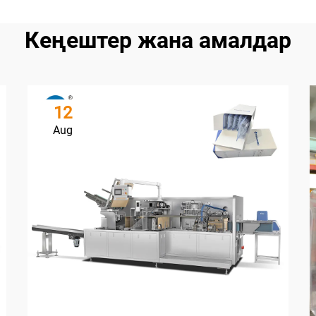
Кеңештер жана амалдар
12
Aug