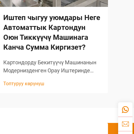
Иштеп чыгуу уюмдары Неге
Ко
Автоматтык Картондун
ма
Оюн Тиккүүчү Машинага
би
Канча Сумма Киргизет?
ка
Картондорду Бекитүүчү Машинанын
Кос
Модернизденген Орау Иштеринде
авт
Аткарган Ролу Бүгүнкү күндө алакада
чеч
Топтуруу көрүнүш
Топт
иштеген ишканалар үчүн орау
Кос
процесстеринде ылдамдык, сапат
кос
жана бирдемдүүлүк эң башкы шарт
маш
болуп саналат. Картондорду
эле
бекитүүчү машина ошондой эле
болд
маанилүү чечим катары келип
рев