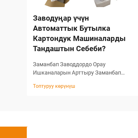
Заводуңар үчүн
Автоматтык Бутылка
Картондук Машиналарды
Тандаштын Себеби?
Заманбап Заводдордо Орау
Ишканаларын Арттыру Заманбап
өндүрүштө эффективдүүлүк жана
Топтуруу көрүнүш
тактык конкурентке каршы
турганынын негизги шарты болуп
саналат. Бул өтө маанилүү болгон
жерде орау процесстери, атайын
бутылко менен камсыз кылуу үчүн
өнөр жайында...