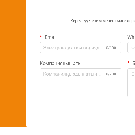
Керектүү чечим менен сизге дер
Email
Wh
C
0/100
Компаниянын аты
Б
0/200