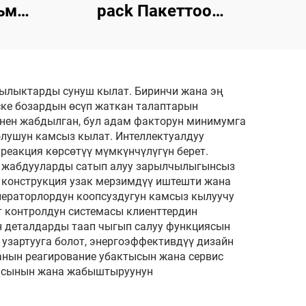
ьм
pack Пакеттоо
ттоо
Машыны
чылыктарды сунуш кылат. Биринчи жана эң
ске бозардын өсүп жаткан талаптарын
нен жабдылган, бул адам факторун минимумга
олушун камсыз кылат. Интеллектуалдуу
еакция көрсөтүү мүмкүнчүлүгүн берет.
а жабдууларды сатып алуу зарылчылыгынсыз
н конструкция узак мерзимдүү иштешти жана
ераторлордун коопсуздугун камсыз кылуучу
 контролдун системасы клиенттердин
 деталдарды таап чыгып салуу функциясын
 узартууга болот, энергоэффективдүү дизайн
нын реагирование убактысын жана сервис
касынын жана жабыштыруунун