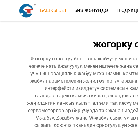
БАШКЫ БЕТ
БИЗ ЖӨНҮНДӨ
ПРОДУКЦ
жогорку 
Жогорку сапаттуу бет ткань жабуучу машина
өзгөчө натыйжалуулук менен иштөөгө жана се
үчүн инновациялык жабуу механизмин камтый
жабуу параметрлерин жеңил өзгөртүүгө жана
интерфейсти изилдетүү системасын кам
стандарттарын камсыз кылат, ошондой эле
жеңилдигин камсыз кылат, ал эми так кесүү м
сервомоторлор ар бир учурда так жана бирде
V-жабуу, Z-жабуу жана W-жабуу сыяктуу а
сызыгы боюнча тканьдин орнотулушун жана