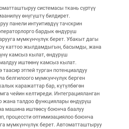
оматташтыруу системасы ткань сүртүү
аанилүү өнүгүштү билдирет.
уу панели интуитивдүү тачскрин
 операторлорго бардык өндүрүш
рууга мүмкүнчүлүк берет. Убакыт дагы
өрү каттоо жылдамдыгын, басымды, жана
үүнү камсыз кылат, өндүрүш
малдуу иштөөнү камсыз кылат.
 таасир этпей турган потенциалдуу
ла белгилоого мүмкүнчүлүк берген
калык каражаттар бар, күтүлбөгөн
га чейин келтиреди. Интеграцияланган
 жана талдоо функциялары өндүрүш
на машина иштөөсү боюнча баалуу
п, процессти оптимизациялоо боюнча
га мүмкүнчүлүк берет. Автоматташтыруу