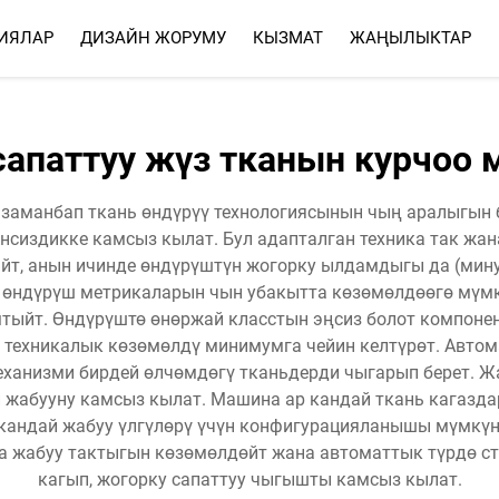
ИЯЛАР
ДИЗАЙН ЖОРУМУ
КЫЗМАТ
ЖАҢЫЛЫКТАР
КЫЗМАТ
ЖОГОРКУ СУРООЛУ ЖООПТ
сапаттуу жүз тканын курчоо
 заманбап ткань өндүрүү технологиясынын чың аралыгын 
нсиздикке камсыз кылат. Бул адапталган техника так жан
т, анын ичинде өндүрүштүн жогорку ылдамдыгы да (мину
 өндүрүш метрикаларын чын убакытта көзөмөлдөөгө мүмк
тыйт. Өндүрүштө өнөржай класстын эңсиз болот компонен
 техникалык көзөмөлдү минимумга чейин келтүрөт. Автом
еханизми бирдей өлчөмдөгү тканьдерди чыгарып берет. Ж
й жабууну камсыз кылат. Машина ар кандай ткань кагаз
р кандай жабуу үлгүлөрү үчүн конфигурацияланышы мүмкү
 жабуу тактыгын көзөмөлдөйт жана автоматтык түрдө ст
кагып, жогорку сапаттуу чыгышты камсыз кылат.