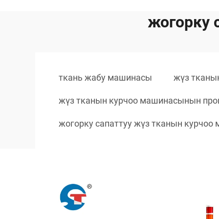
жогорку 
ткань жабу машинасы
жүз тканы
жүз тканын курчоо машинасынын про
жогорку сапаттуу жүз тканын курчоо