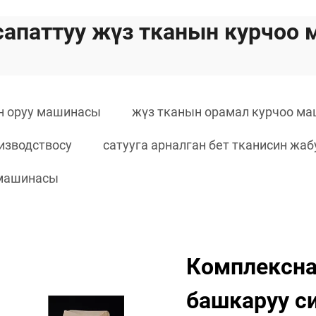
сапаттуу жүз тканын курчоо
н оруу машинасы
жүз тканын орамал курчоо м
изводствосу
сатууга арналган бет тканисин жа
 машинасы
Комплексна
башкаруу с