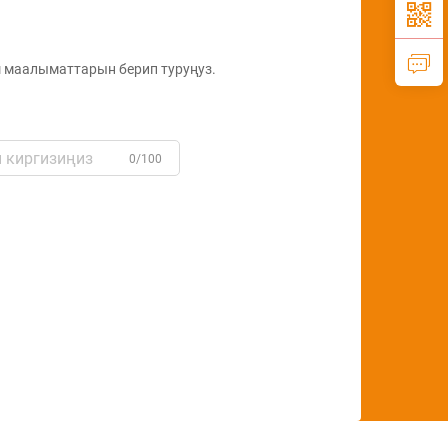
чыкты...
ыш маалыматтарын берип туруңуз.
0/100