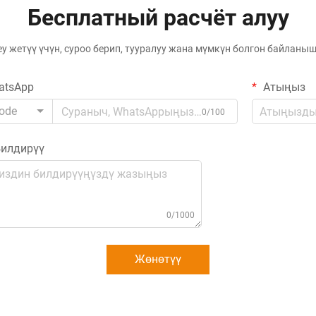
Бесплатный расчёт алуу
еу жетүү үчүн, суроо берип, тууралуу жана мүмкүн болгон байлан
atsApp
Атыңыз
ode
0/100
илдирүү
0/1000
Жөнөтүү