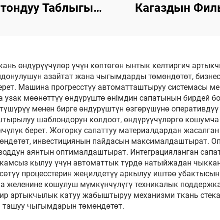
тондуу Таблыгы
Кагаздын Фил
етке Алмаштыруу
ТуалетTIш Паке
Машинасы
Машыны
ткань өндүрүүчүлөр үчүн көптөгөн ынтык келтиргич артык
лдонулушун азайтат жана чыгымдарды төмөндөтөт, бизне
ерет. Машина прогресстүү автоматташтыруу системасы ме
а узак мөөнөттүү өндүрүштө өнімдин сапатынын бирдей б
шүрүү менен бирге өндүрүштүн өзгөрүшүнө оперативдүү р
тырылуу шаблондорун колдоот, өндүрүүчүлөргө кошумч
нчүлүк берет. Жогорку сапаттуу материалдардан жасалга
өндөтөт, инвестициянын пайдасын максималдаштырат. Оп
оддун аянтын оптималдаштырат. Интеграцияланган сапат
камсыз кылуу үчүн автоматтык түрдө натыйжадан чыккан
сөтүү процесстерин жеңилдетүү аркылуу иштөө убактысын
 желенине кошулуш мүмкүнчүлүгү техникалык поддержка
бир артыкчылык катуу жабыштыруу механизми ткань сте
а ташуу чыгымдарын төмөндөтөт.