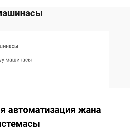
 машинасы
ашинасы
буу машинасы
я автоматизация жана
истемасы