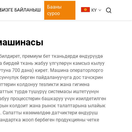
Бааны
БИЗГЕ БАЙЛАНЫШ
KY
суроо
ОРУ
 машинасы
билдирет, премиум бет тканьдерди өндүрүүдө
а бирдей ткань жабуу үлгүлөрүн камсыз кылуу
туна 700 дана) кирет. Машина операторлорго
үнчүлүк берген пайдалануучуга дос тачскрин
ттерин колдонуу тезликти жана гигиена
аттык түрдө түшүрүү системасы иштетүүнүн
абуу процесстерин башкаруу үчүн изилдетилген
дарын колдоит жана рынок талаптарына ылайык
н. Сапатты көзөмөлдөө датчиктери өндүрүш
андартка жооп бербеген продукцияны четке