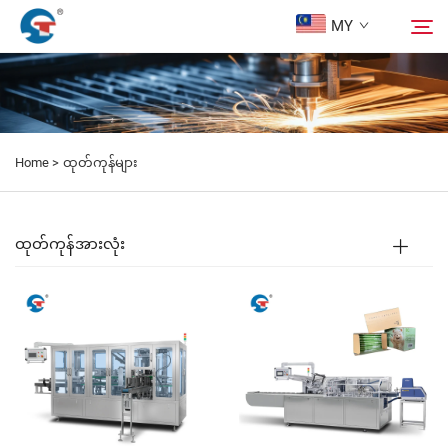
MY
ငါတို့အကြောင်း
ရှာဖွေရန်
Home >
ထုတ်ကုန်များ
ထုတ်ကုန်များ
ဒီဇိုင်း Case
ထုတ်ကုန်အားလုံး
ဝန်ဆောင်မှု
သတင်းများ
ကျွန်ုပ်တို့အား ဆက်သွယ်ရန်