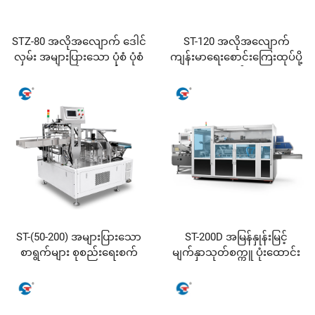
STZ-80 အလိုအလျောက် ဒေါင်
ST-120 အလိုအလျောက်
လှမ်း အများပြားသော ပုံစံ ပုံစံ
ကျန်းမာရေးစောင်းကြေးထုပ်ပို့
ထည့်သွင်းရေးစက်
စက်
ST-(50-200) အများပြားသော
ST-200D အမြန်နှုန်းမြင့်
စာရွက်များ စုစည်းရေးစက်
မျက်နှာသုတ်စက္ကူ ပုံးထောင်း
စက်