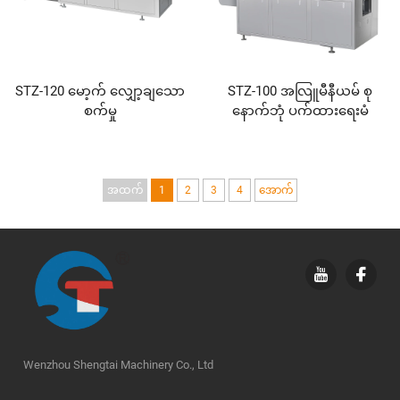
STZ-120 မော့က် လျှော့ချသော
STZ-100 အလြူမီနီယမ် စု
စက်မှု
နောက်ဘုံ ပက်ထားရေးမံ
ကိရိယာ
အထက်
1
2
3
4
အောက်
Wenzhou Shengtai Machinery Co., Ltd