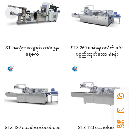
ST- အလိုအလျောက် တင်းပွန်း
STZ-260 အော်ရယ်လိက်ခြင်း
ခွေစက်
ပစ္စည်းထုတ်သော မဲခန်း
STZ-180 ဆေးပိုးထုတ်လုပ်ရေး
STZ-120 ဆေးဝါများ