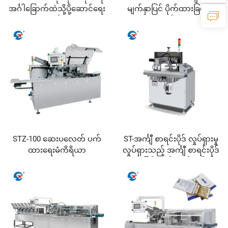
အင်္ဂါခြောက်ထဲသို့ပို့ဆောင်ရေး
မျက်နှာပြင် ပိုက်ထားခြင်း မဲ
စက်မှု
ခန်း
STZ-100 ဆေးပလေတ် ပက်
ST-အင်္ကျီ စာရင်းပိုဒ် လှုပ်ရှားမှု
ထားရေးမံကိရိယာ
လှုပ်ရှားသည့် အင်္ကျီ စာရင်းပိုဒ်
ဖျော့ခြင်း ယန်းကျင် မော်ကွ်