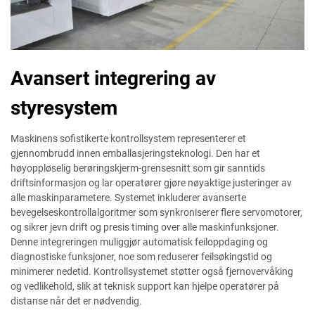
Avansert integrering av
styresystem
Maskinens sofistikerte kontrollsystem representerer et
gjennombrudd innen emballasjeringsteknologi. Den har et
høyoppløselig berøringskjerm-grensesnitt som gir sanntids
driftsinformasjon og lar operatører gjøre nøyaktige justeringer av
alle maskinparametere. Systemet inkluderer avanserte
bevegelseskontrollalgoritmer som synkroniserer flere servomotorer,
og sikrer jevn drift og presis timing over alle maskinfunksjoner.
Denne integreringen muliggjør automatisk feiloppdaging og
diagnostiske funksjoner, noe som reduserer feilsøkingstid og
minimerer nedetid. Kontrollsystemet støtter også fjernovervåking
og vedlikehold, slik at teknisk support kan hjelpe operatører på
distanse når det er nødvendig.