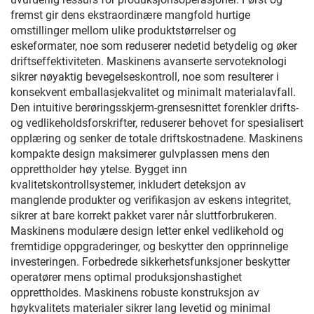
fremst gir dens ekstraordinære mangfold hurtige
omstillinger mellom ulike produktstørrelser og
eskeformater, noe som reduserer nedetid betydelig og øker
driftseffektiviteten. Maskinens avanserte servoteknologi
sikrer nøyaktig bevegelseskontroll, noe som resulterer i
konsekvent emballasjekvalitet og minimalt materialavfall.
Den intuitive berøringsskjerm-grensesnittet forenkler drifts-
og vedlikeholdsforskrifter, reduserer behovet for spesialisert
opplæring og senker de totale driftskostnadene. Maskinens
kompakte design maksimerer gulvplassen mens den
opprettholder høy ytelse. Bygget inn
kvalitetskontrollsystemer, inkludert deteksjon av
manglende produkter og verifikasjon av eskens integritet,
sikrer at bare korrekt pakket varer når sluttforbrukeren.
Maskinens modulære design letter enkel vedlikehold og
fremtidige oppgraderinger, og beskytter den opprinnelige
investeringen. Forbedrede sikkerhetsfunksjoner beskytter
operatører mens optimal produksjonshastighet
opprettholdes. Maskinens robuste konstruksjon av
høykvalitets materialer sikrer lang levetid og minimal