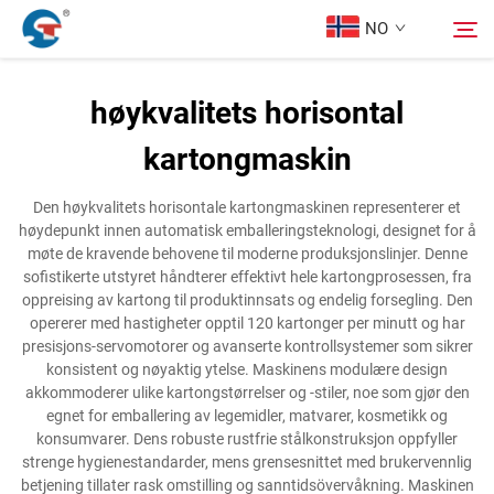
NO
høykvalitets horisontal
Om oss
kartongmaskin
Søk
Produkter
Den høykvalitets horisontale kartongmaskinen representerer et
høydepunkt innen automatisk emballeringsteknologi, designet for å
møte de kravende behovene til moderne produksjonslinjer. Denne
Design Case
sofistikerte utstyret håndterer effektivt hele kartongprosessen, fra
oppreising av kartong til produktinnsats og endelig forsegling. Den
opererer med hastigheter opptil 120 kartonger per minutt og har
Tjeneste
presisjons-servomotorer og avanserte kontrollsystemer som sikrer
konsistent og nøyaktig ytelse. Maskinens modulære design
akkommoderer ulike kartongstørrelser og -stiler, noe som gjør den
Nyheter
egnet for emballering av legemidler, matvarer, kosmetikk og
konsumvarer. Dens robuste rustfrie stålkonstruksjon oppfyller
strenge hygienestandarder, mens grensesnittet med brukervennlig
Kontakt Oss
betjening tillater rask omstilling og sanntidsövervåkning. Maskinen