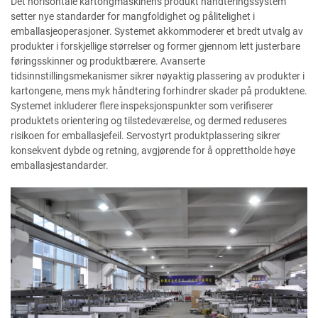
Det horisontale kartongmaskinens produkt håndteringssystem
setter nye standarder for mangfoldighet og pålitelighet i
emballasjeoperasjoner. Systemet akkommoderer et bredt utvalg av
produkter i forskjellige størrelser og former gjennom lett justerbare
føringsskinner og produktbærere. Avanserte
tidsinnstillingsmekanismer sikrer nøyaktig plassering av produkter i
kartongene, mens myk håndtering forhindrer skader på produktene.
Systemet inkluderer flere inspeksjonspunkter som verifiserer
produktets orientering og tilstedeværelse, og dermed reduseres
risikoen for emballasjefeil. Servostyrt produktplassering sikrer
konsekvent dybde og retning, avgjørende for å opprettholde høye
emballasjestandarder.