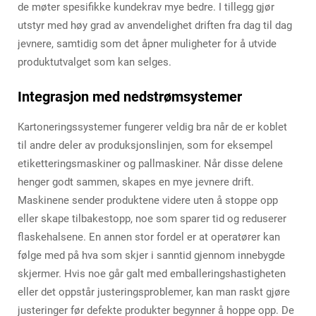
de møter spesifikke kundekrav mye bedre. I tillegg gjør
utstyr med høy grad av anvendelighet driften fra dag til dag
jevnere, samtidig som det åpner muligheter for å utvide
produktutvalget som kan selges.
Integrasjon med nedstrømsystemer
Kartoneringssystemer fungerer veldig bra når de er koblet
til andre deler av produksjonslinjen, som for eksempel
etiketteringsmaskiner og pallmaskiner. Når disse delene
henger godt sammen, skapes en mye jevnere drift.
Maskinene sender produktene videre uten å stoppe opp
eller skape tilbakestopp, noe som sparer tid og reduserer
flaskehalsene. En annen stor fordel er at operatører kan
følge med på hva som skjer i sanntid gjennom innebygde
skjermer. Hvis noe går galt med emballeringshastigheten
eller det oppstår justeringsproblemer, kan man raskt gjøre
justeringer før defekte produkter begynner å hoppe opp. De