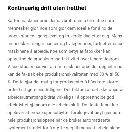
Kontinuerlig drift uten tretthet
Kartonmaskiner arbeider uavbrutt uten å bli slitne som
mennesker gjør, noe som gjør dem ideelle for å holde
produksjonen i gang jevnt og truverdig dag etter dag. Mens
mennesker trenger pauser og hvileperioder, fortsetter disse
maskinene å arbeide, noe som betyr at fabrikker kan
opprettholde produksjonseffektivitet over lengre tidsrom.
Visse studier har vist at når maskiner arbeider døgnet rundt,
kan de faktisk øke produksjonskvaliteten med 30 % til 50
%. Dette gjør det mulig for produsenter å håndtere større
ordre hurtigere enn tidligere. Det faktum at det ikke oppstår
arbeiderutmatning bidrar virkelig til å opprettholde god
effektivitet gjennom alle arbeidsskift. De fleste fabrikker
opplever at produksjonsutbyttet forblir jevnt høyt gjennom
hele produksjonsløpene når de bruker automatiserte
systemer i stedet for å støtte seg til manuelt arbeid alene.