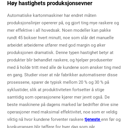
Høy hastighets produksjonsevner
Automatiske kartonmaskiner har endret måten
produksjonslinjer opererer på, og gjort ting mye raskere og
mer effektive i all hovedsak. Noen modeller kan pakke
rundt 45 bokser hvert minutt, noe som slår det manuelle
arbeidet arbeiderne utfører med god margin og øker
produksjonen dramatisk. Denne typen hastighet betyr at
produkter blir behandlet raskere, og hjelper produsenter
med å holde tritt med alle de kundene som ønsker ting med
en gang. Studier viser at når fabrikker automatiserer disse
prosessene, sparer de typisk mellom 20 % og 30 % på
syklustider, slik at produktiviteten fortsetter å stige
samtidig som operasjonene kjører mer jevnt også. De
beste maskinene på dagens marked lar bedrifter drive sine
operasjoner med maksimal effektivitet, noe som er veldig
viktig nå hvor kundene forventer raskere
tjeneste
enn før og
konkurransen blir tøffere for hver dag som går.