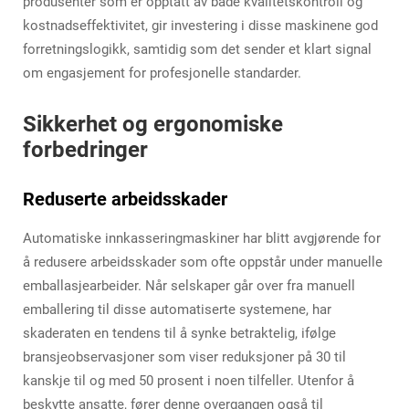
produsenter som er opptatt av både kvalitetskontroll og
kostnadseffektivitet, gir investering i disse maskinene god
forretningslogikk, samtidig som det sender et klart signal
om engasjement for profesjonelle standarder.
Sikkerhet og ergonomiske
forbedringer
Reduserte arbeidsskader
Automatiske innkasseringmaskiner har blitt avgjørende for
å redusere arbeidsskader som ofte oppstår under manuelle
emballasjearbeider. Når selskaper går over fra manuell
emballering til disse automatiserte systemene, har
skaderaten en tendens til å synke betraktelig, ifølge
bransjeobservasjoner som viser reduksjoner på 30 til
kanskje til og med 50 prosent i noen tilfeller. Utenfor å
beskytte ansatte, fører denne overgangen også til