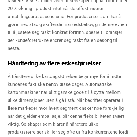
raskere. Visse studier viser at selskaper oppnår omtrent en
20 % økning i produktivitet når de effektiviserer
omstillingsprosessene sine. For produsenter som har å
gjøre med stadig skiftende markedsbehov, gir denne evnen
til å justere seg raskt konkret fortrinn, spesielt i bransjer
der kundeforetrukne endrer seg raskt fra en sesong til
neste.
Håndtering av flere eskestørrelser
Å håndtere ulike kartongstørrelser betyr mye for å møte
kundenes faktiske behov disse dager. Automatiske
kartonmaskiner har blitt ganske gode til å bytte mellom
ulike dimensjoner uten å gå i stå. Når bedrifter opererer i
flere markeder hvor hvert segment ønsker noe forskjellig
når det gjelder emballasje, blir denne fleksibiliteten svært
viktig. Selskaper som klarer å håndtere ulike
produktstørrelser skiller seg ofte ut fra konkurrentene fordi