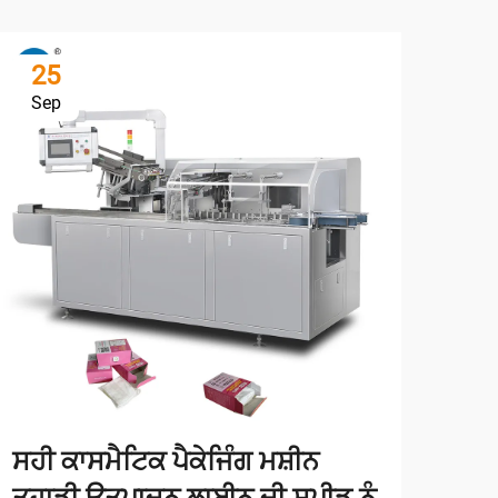
25
2
Sep
Se
ਸਹੀ ਕਾਸਮੈਟਿਕ ਪੈਕੇਜਿੰਗ ਮਸ਼ੀਨ
ਨੈਪ