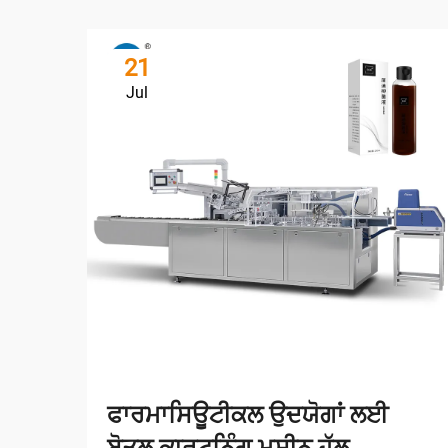
21
Jul
ਫਾਰਮਾਸਿਊਟੀਕਲ ਉਦਯੋਗਾਂ ਲਈ