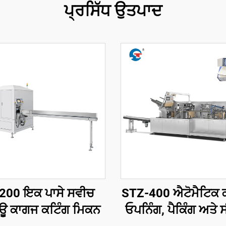
ਪ੍ਰਸਿੱਧ ਉਤਪਾਦ
200 ਇਕ ਪਾਸੇ ਸਵੀਚ
STZ-400 ਐਟੋਮੈਟਿਕ 
ਊ ਕਾਗਜ ਕਟਿੰਗ ਮਿਕਨ
ਓਪਨਿੰਗ, ਪੈਕਿੰਗ ਅਤੇ 