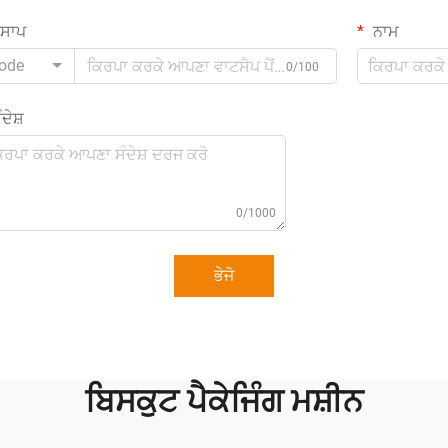
ਟਸਾਪ
ਨਾਮ
ode
0/100
ਦੇਸ਼
0/1000
ਭੇਜੋ
ਬਿਸਕੁਟ ਪੈਕੇਜਿੰਗ ਮਸ਼ੀਨ