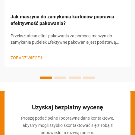
Jak maszyna do zamykania kartonów poprawia
efektywność pakowania?
Przekształcanie linii pakowania za pomocą maszyn do
zamykania pudełek Efektywne pakowanie jest podstawą
skutecznej dystrybucji produktów. Wśród różnych
dostępnych narzędzi maszyna do zamykania pudełek
ZOBACZ WIĘCEJ
wyróżnia się jako kluczowy element nowoczesnych linii
pakowania...
Uzyskaj bezpłatny wycenę
Proszę podać pełne i poprawne dane kontaktowe,
abyśmy mogli szybko skontaktować się z Tobą z
odpowiednim rozwiązaniem.