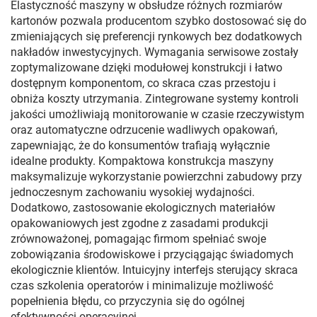
Elastyczność maszyny w obsłudze różnych rozmiarów
kartonów pozwala producentom szybko dostosować się do
zmieniających się preferencji rynkowych bez dodatkowych
nakładów inwestycyjnych. Wymagania serwisowe zostały
zoptymalizowane dzięki modułowej konstrukcji i łatwo
dostępnym komponentom, co skraca czas przestoju i
obniża koszty utrzymania. Zintegrowane systemy kontroli
jakości umożliwiają monitorowanie w czasie rzeczywistym
oraz automatyczne odrzucenie wadliwych opakowań,
zapewniając, że do konsumentów trafiają wyłącznie
idealne produkty. Kompaktowa konstrukcja maszyny
maksymalizuje wykorzystanie powierzchni zabudowy przy
jednoczesnym zachowaniu wysokiej wydajności.
Dodatkowo, zastosowanie ekologicznych materiałów
opakowaniowych jest zgodne z zasadami produkcji
zrównoważonej, pomagając firmom spełniać swoje
zobowiązania środowiskowe i przyciągając świadomych
ekologicznie klientów. Intuicyjny interfejs sterujący skraca
czas szkolenia operatorów i minimalizuje możliwość
popełnienia błędu, co przyczynia się do ogólnej
efektywności operacyjnej.