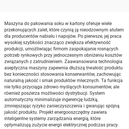
opakowywania chusteczek
Papieru Filmowego w
w pudełka sześcienne
Rolki Toaletowe
Maszyna do pakowania soku w kartony oferuje wiele
przekonujących zalet, które czynią ją nieodzownym atutem
dla producentów nabiału i napojów. Po pierwsze, jej praca
wysokiej szybkości znacząco zwiększa efektywność
produkcji, umożliwiając firmom zaspokajanie rosnących
potrzeb rynkowych przy jednoczesnym obniżeniu kosztów
związanych z zatrudnieniem. Zaawansowana technologia
aseptyczna maszyny zapewnia dłuższą trwałość produktu
bez konieczności stosowania konserwantów, zachowując
naturalną jakość i smak produktów mlecznych. Ta funkcja
nie tylko przyciąga zdrowo myślących konsumentów, ale
również poszerza możliwości dystrybucji. System
automatyczny minimalizuje ingerencję ludzką,
zmniejszając ryzyko zanieczyszczenia i gwarując spójną
jakość produktu. Projekt energooszczędny zawiera
inteligentne systemy zarządzania energią, które
optymalizują zużycie energii elektrycznej podczas pracy.