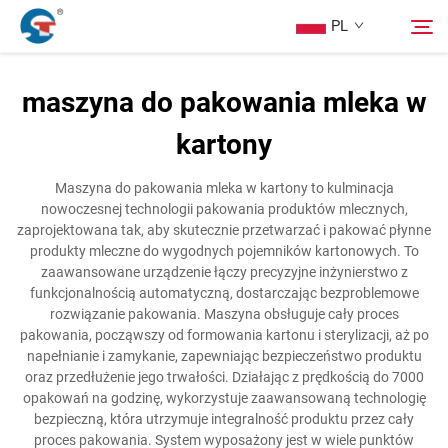
PL
maszyna do pakowania mleka w
O nas
kartony
Szukaj
Produkty
Maszyna do pakowania mleka w kartony to kulminacja
nowoczesnej technologii pakowania produktów mlecznych,
zaprojektowana tak, aby skutecznie przetwarzać i pakować płynne
Przykład Projektu
produkty mleczne do wygodnych pojemników kartonowych. To
zaawansowane urządzenie łączy precyzyjne inżynierstwo z
funkcjonalnością automatyczną, dostarczając bezproblemowe
Usługa
rozwiązanie pakowania. Maszyna obsługuje cały proces
pakowania, począwszy od formowania kartonu i sterylizacji, aż po
napełnianie i zamykanie, zapewniając bezpieczeństwo produktu
Aktualności
oraz przedłużenie jego trwałości. Działając z prędkością do 7000
opakowań na godzinę, wykorzystuje zaawansowaną technologię
bezpieczną, która utrzymuje integralność produktu przez cały
Skontaktuj się z nami
proces pakowania. System wyposażony jest w wiele punktów