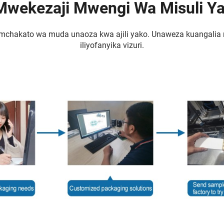
Mwekezaji Mwengi Wa Misuli Y
a mchakato wa muda unaoza kwa ajili yako. Unaweza kuangalia 
iliyofanyika vizuri.