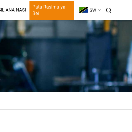
Pata Rasimu ya
ILIANA NASI
SW
Bei