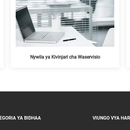
Nywila ya Kivinjari cha Waservisio
EGORIA YA BIDHAA
VIUNGO VYA HA