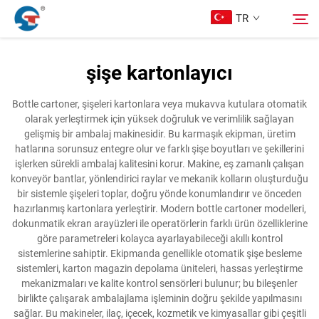
TR
şişe kartonlayıcı
Hakkımızda
Arama
Bottle cartoner, şişeleri kartonlara veya mukavva kutulara otomatik
olarak yerleştirmek için yüksek doğruluk ve verimlilik sağlayan
Ürünler
gelişmiş bir ambalaj makinesidir. Bu karmaşık ekipman, üretim
hatlarına sorunsuz entegre olur ve farklı şişe boyutları ve şekillerini
işlerken sürekli ambalaj kalitesini korur. Makine, eş zamanlı çalışan
Tasarım Örnekleri
konveyör bantlar, yönlendirici raylar ve mekanik kolların oluşturduğu
bir sistemle şişeleri toplar, doğru yönde konumlandırır ve önceden
hazırlanmış kartonlara yerleştirir. Modern bottle cartoner modelleri,
Hizmet
dokunmatik ekran arayüzleri ile operatörlerin farklı ürün özelliklerine
göre parametreleri kolayca ayarlayabileceği akıllı kontrol
sistemlerine sahiptir. Ekipmanda genellikle otomatik şişe besleme
Haberler
sistemleri, karton magazin depolama üniteleri, hassas yerleştirme
mekanizmaları ve kalite kontrol sensörleri bulunur; bu bileşenler
birlikte çalışarak ambalajlama işleminin doğru şekilde yapılmasını
Bize Ulaşın
sağlar. Bu makineler, ilaç, içecek, kozmetik ve kimyasallar gibi çeşitli