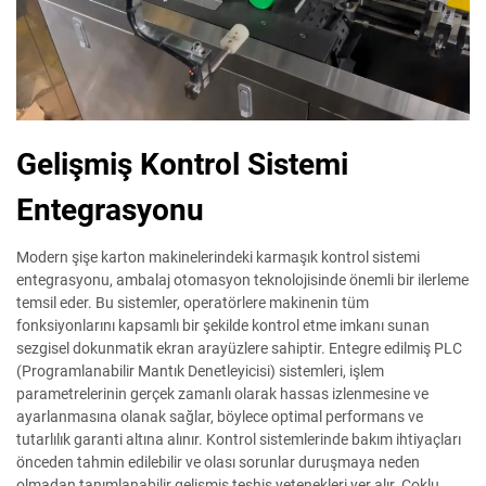
Gelişmiş Kontrol Sistemi
Entegrasyonu
Modern şişe karton makinelerindeki karmaşık kontrol sistemi
entegrasyonu, ambalaj otomasyon teknolojisinde önemli bir ilerleme
temsil eder. Bu sistemler, operatörlere makinenin tüm
fonksiyonlarını kapsamlı bir şekilde kontrol etme imkanı sunan
sezgisel dokunmatik ekran arayüzlere sahiptir. Entegre edilmiş PLC
(Programlanabilir Mantık Denetleyicisi) sistemleri, işlem
parametrelerinin gerçek zamanlı olarak hassas izlenmesine ve
ayarlanmasına olanak sağlar, böylece optimal performans ve
tutarlılık garanti altına alınır. Kontrol sistemlerinde bakım ihtiyaçları
önceden tahmin edilebilir ve olası sorunlar duruşmaya neden
olmadan tanımlanabilir gelişmiş teşhis yetenekleri yer alır. Çoklu