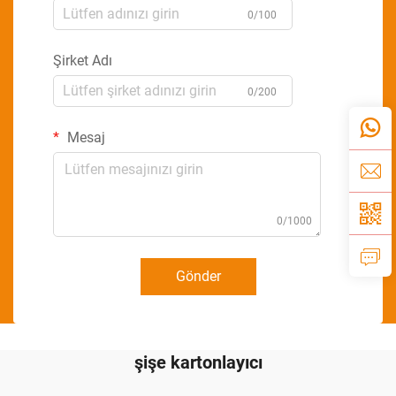
0/100
Şirket Adı
0/200
Mesaj
0/1000
Gönder
şişe kartonlayıcı