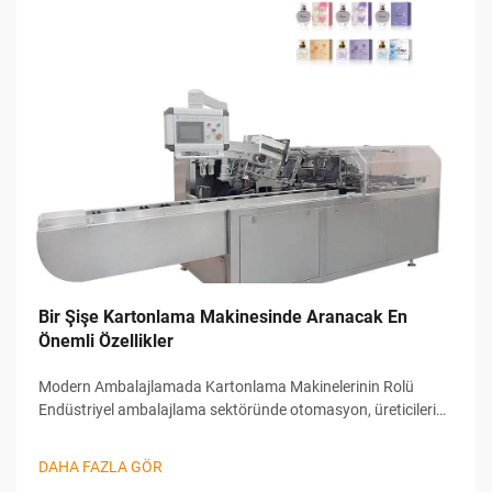
Bir Şişe Kartonlama Makinesinde Aranacak En
Önemli Özellikler
Modern Ambalajlamada Kartonlama Makinelerinin Rolü
Endüstriyel ambalajlama sektöründe otomasyon, üreticilerin
verimliliği, doğruluğu ve çıktı hızını yönetme biçimini
dönüştüren bir yenilikçidir. Bu inovasyonlar arasında Şişe
DAHA FAZLA GÖR
Kartonlama Ma...