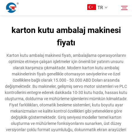
TR
karton kutu ambalaj makinesi
Hakkımızda
fiyatı
Arama
Ürünler
Karton kutu ambalaj makinesi fiyatı, ambalajlama operasyonlarını
optimize etmeye çalışan işletmeler için önemli bir yatırım unsuru
olarak karşımıza çıkmaktadır. Modern karton kutu ambalaj
Tasarım Örnekleri
makinelerinin fiyatı genellikle otomasyon seviyelerine ve özel
özelliklere bağlı olarak 15.000 - 50.000 ABD Doları arasında
değişmektedir. Bu makineler, gelişmiş servo motor sistemleri ve PLC
Hizmet
kontrollerini entegre ederek dakikada 10-30 kutu hızda, hassas kutu
oluşturma, doldurma ve mühürleme işlemlerini mümkün kılmaktadır.
Fiyat farklılıkları, otomatik besleme sistemleri, kutu boyutu ayar
Haberler
mekanizmaları ve kalite kontrol özellikleri gibi yeteneklere göre
değişiklik göstermektedir. Giriş seviyesi modeller temel karton
oluşturma ve mühürleme fonksiyonlarını sunarken, üst düzey
Bize Ulaşın
versiyonlar çoklu format uyumluluğu, dokunmatik ekran arayüzleri