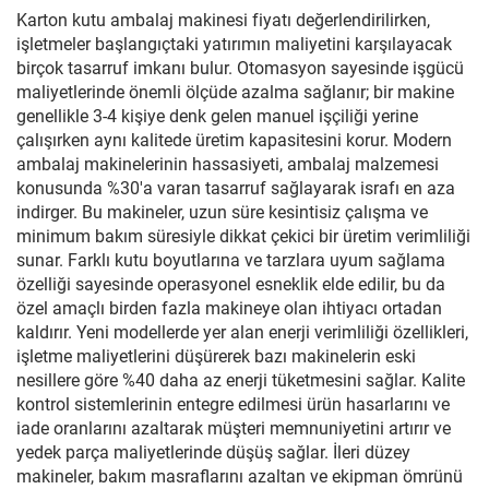
Karton kutu ambalaj makinesi fiyatı değerlendirilirken,
işletmeler başlangıçtaki yatırımın maliyetini karşılayacak
birçok tasarruf imkanı bulur. Otomasyon sayesinde işgücü
maliyetlerinde önemli ölçüde azalma sağlanır; bir makine
genellikle 3-4 kişiye denk gelen manuel işçiliği yerine
çalışırken aynı kalitede üretim kapasitesini korur. Modern
ambalaj makinelerinin hassasiyeti, ambalaj malzemesi
konusunda %30'a varan tasarruf sağlayarak israfı en aza
indirger. Bu makineler, uzun süre kesintisiz çalışma ve
minimum bakım süresiyle dikkat çekici bir üretim verimliliği
sunar. Farklı kutu boyutlarına ve tarzlara uyum sağlama
özelliği sayesinde operasyonel esneklik elde edilir, bu da
özel amaçlı birden fazla makineye olan ihtiyacı ortadan
kaldırır. Yeni modellerde yer alan enerji verimliliği özellikleri,
işletme maliyetlerini düşürerek bazı makinelerin eski
nesillere göre %40 daha az enerji tüketmesini sağlar. Kalite
kontrol sistemlerinin entegre edilmesi ürün hasarlarını ve
iade oranlarını azaltarak müşteri memnuniyetini artırır ve
yedek parça maliyetlerinde düşüş sağlar. İleri düzey
makineler, bakım masraflarını azaltan ve ekipman ömrünü