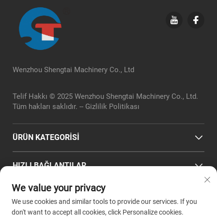
Wenzhou Shengtai Machinery Co., Ltd
Telif Hakkı © 2025 Wenzhou Shengtai Machinery Co., Ltd.
Tüm hakları saklıdır. --
Gizlilik Politikası
ÜRÜN KATEGORİSİ
HIZLI BAĞLANTILAR
We value your privacy
İLETIŞIM BILGILERI
We use cookies and similar tools to provide our services. If you
Office add : Zhejiang Eyaleti, Wenzhou Şehri, Pingyang
don't want to accept all cookies, click Personalize cookies.