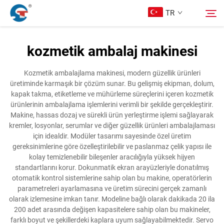
TR
kozmetik ambalaj makinesi
Hakkımızda
Arama
Kozmetik ambalajlama makinesi, modern güzellik ürünleri
üretiminde karmaşık bir çözüm sunar. Bu gelişmiş ekipman, dolum,
Ürünler
kapak takma, etiketleme ve mühürleme süreçlerini içeren kozmetik
ürünlerinin ambalajlama işlemlerini verimli bir şekilde gerçekleştirir.
Makine, hassas dozaj ve sürekli ürün yerleştirme işlemi sağlayarak
Tasarım Örnekleri
kremler, losyonlar, serumlar ve diğer güzellik ürünleri ambalajlaması
için idealdir. Modüler tasarımı sayesinde özel üretim
gereksinimlerine göre özelleştirilebilir ve paslanmaz çelik yapısı ile
Hizmet
kolay temizlenebilir bileşenler aracılığıyla yüksek hijyen
standartlarını korur. Dokunmatik ekran arayüzleriyle donatılmış
otomatik kontrol sistemlerine sahip olan bu makine, operatörlerin
Haberler
parametreleri ayarlamasına ve üretim sürecini gerçek zamanlı
olarak izlemesine imkan tanır. Modeline bağlı olarak dakikada 20 ila
200 adet arasında değişen kapasitelere sahip olan bu makineler,
Bize Ulaşın
farklı boyut ve şekillerdeki kaplara uyum sağlayabilmektedir. Servo