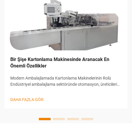
Bir Şişe Kartonlama Makinesinde Aranacak En
Önemli Özellikler
Modern Ambalajlamada Kartonlama Makinelerinin Rolü
Endüstriyel ambalajlama sektöründe otomasyon, üreticilerin
verimliliği, doğruluğu ve çıktı hızını yönetme biçimini
dönüştüren bir yenilikçidir. Bu inovasyonlar arasında Şişe
DAHA FAZLA GÖR
Kartonlama Ma...