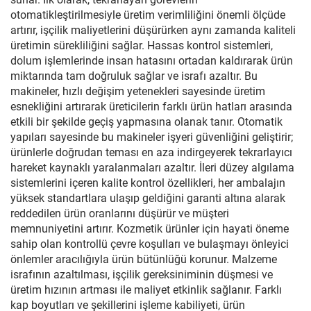
otomatikleştirilmesiyle üretim verimliliğini önemli ölçüde
artırır, işçilik maliyetlerini düşürürken aynı zamanda kaliteli
üretimin sürekliliğini sağlar. Hassas kontrol sistemleri,
dolum işlemlerinde insan hatasını ortadan kaldırarak ürün
miktarında tam doğruluk sağlar ve israfı azaltır. Bu
makineler, hızlı değişim yetenekleri sayesinde üretim
esnekliğini artırarak üreticilerin farklı ürün hatları arasında
etkili bir şekilde geçiş yapmasına olanak tanır. Otomatik
yapıları sayesinde bu makineler işyeri güvenliğini geliştirir;
ürünlerle doğrudan teması en aza indirgeyerek tekrarlayıcı
hareket kaynaklı yaralanmaları azaltır. İleri düzey algılama
sistemlerini içeren kalite kontrol özellikleri, her ambalajın
yüksek standartlara ulaşıp geldiğini garanti altına alarak
reddedilen ürün oranlarını düşürür ve müşteri
memnuniyetini artırır. Kozmetik ürünler için hayati öneme
sahip olan kontrollü çevre koşulları ve bulaşmayı önleyici
önlemler aracılığıyla ürün bütünlüğü korunur. Malzeme
israfının azaltılması, işçilik gereksiniminin düşmesi ve
üretim hızının artması ile maliyet etkinlik sağlanır. Farklı
kap boyutları ve şekillerini işleme kabiliyeti, ürün