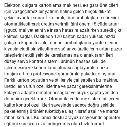
Elektronik sigara kartonlama makinesi, e-sigara üreticileri
için vazgeçilmez bir yatırım haline gelen birçok dikkat
çekici avantaj sunar. İlk olarak, tüm ambalajlama sürecini
otomatikleştirerek üretim verimliliğini önemli ölçüde artırır,
işgücü maliyetlerini ve insan hatasını azaltırken sürekli çıktı
kalitesi sağlar. Dakikada 120 karton kadar yüksek hızda
çalışma kapasitesi ile manuel ambalajlama yöntemlerine
kıyasla ciddi bir iyileştirme sağlar ve üreticilerin artan pazar
taleplerini etkili şekilde karşılamasına olanak tanır. İleri
düzey servo kontrol sistemi, ürünün hassas şekilde
işlenmesini ve konumlandırılması sağlayarak marka
imajını artıran profesyonel görünümlü paketler oluşturur.
Farklı karton boyutları ve stilleriyle çalışabilen bu makine,
üreticilerin ürün özelliklerine ve pazar gereksinimlerine
kolayca adapte olmalarını sağlar ve büyük çapta yeniden
donanım gerektirmez. Otomatik reddetme sistemini içeren
kalite kontrol özellikleri sayesinde sadece doğru şekilde
paketlenmiş ürünler tüketiciye ulaşır, israf azalır ve marka
itibarı korunur. Kullanıcı dostu arayüzü sayesinde operatör
eğitimi süresi en aza indirgenmiş olup hızlı format