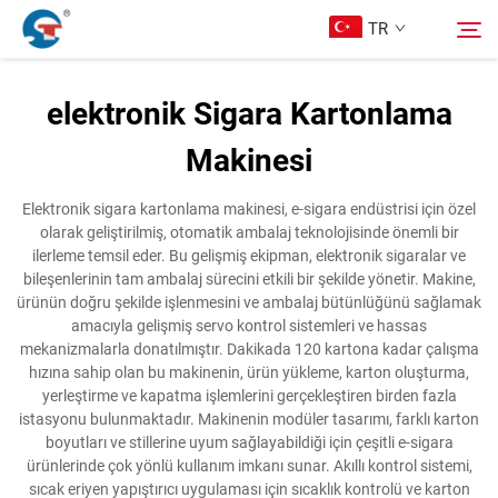
TR
elektronik Sigara Kartonlama
Hakkımızda
Makinesi
Arama
Ürünler
Elektronik sigara kartonlama makinesi, e-sigara endüstrisi için özel
olarak geliştirilmiş, otomatik ambalaj teknolojisinde önemli bir
ilerleme temsil eder. Bu gelişmiş ekipman, elektronik sigaralar ve
Tasarım Örnekleri
bileşenlerinin tam ambalaj sürecini etkili bir şekilde yönetir. Makine,
ürünün doğru şekilde işlenmesini ve ambalaj bütünlüğünü sağlamak
amacıyla gelişmiş servo kontrol sistemleri ve hassas
Hizmet
mekanizmalarla donatılmıştır. Dakikada 120 kartona kadar çalışma
hızına sahip olan bu makinenin, ürün yükleme, karton oluşturma,
yerleştirme ve kapatma işlemlerini gerçekleştiren birden fazla
Haberler
istasyonu bulunmaktadır. Makinenin modüler tasarımı, farklı karton
boyutları ve stillerine uyum sağlayabildiği için çeşitli e-sigara
ürünlerinde çok yönlü kullanım imkanı sunar. Akıllı kontrol sistemi,
Bize Ulaşın
sıcak eriyen yapıştırıcı uygulaması için sıcaklık kontrolü ve karton