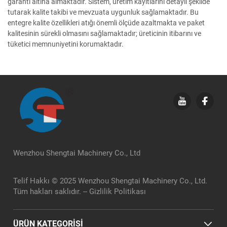
garanti altına almaktadır. Sistem, üretim kayıtlarını detaylı şekilde
tutarak kalite takibi ve mevzuata uygunluk sağlamaktadır. Bu
entegre kalite özellikleri atığı önemli ölçüde azaltmakta ve paket
kalitesinin sürekli olmasını sağlamaktadır; üreticinin itibarını ve
tüketici memnuniyetini korumaktadır.
Wenzhou Shengtai Machinery Co., Ltd
Telif Hakkı © 2025 Wenzhou Shengtai Machinery Co., Ltd.
Tüm hakları saklıdır. --
Gizlilik Politikası
ÜRÜN KATEGORİSİ