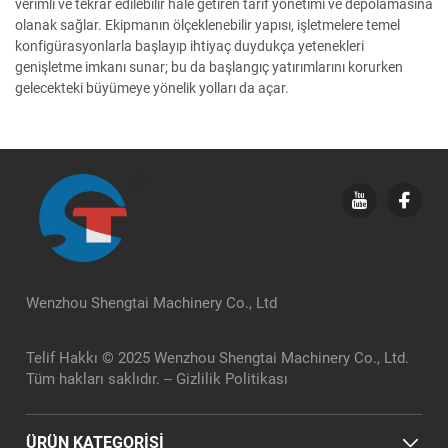
verimli ve tekrar edilebilir hale getiren tarif yönetimi ve depolamasına
olanak sağlar. Ekipmanın ölçeklenebilir yapısı, işletmelere temel
konfigürasyonlarla başlayıp ihtiyaç duydukça yetenekleri
genişletme imkanı sunar; bu da başlangıç yatırımlarını korurken
gelecekteki büyümeye yönelik yolları da açar.
Wenzhou Shengtai Machinery Co., Ltd
Telif Hakkı © 2025 Wenzhou Shengtai Machinery Co., Ltd.
Tüm hakları saklıdır. --
Gizlilik Politikası
ÜRÜN KATEGORİSİ