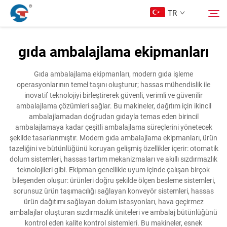
TR
gıda ambalajlama ekipmanları
Hakkımızda
Arama
Gıda ambalajlama ekipmanları, modern gıda işleme
operasyonlarının temel taşını oluşturur; hassas mühendislik ile
Ürünler
inovatif teknolojiyi birleştirerek güvenli, verimli ve güvenilir
ambalajlama çözümleri sağlar. Bu makineler, dağıtım için ikincil
ambalajlamadan doğrudan gıdayla temas eden birincil
Tasarım Örnekleri
ambalajlamaya kadar çeşitli ambalajlama süreçlerini yönetecek
şekilde tasarlanmıştır. Modern gıda ambalajlama ekipmanları, ürün
tazeliğini ve bütünlüğünü koruyan gelişmiş özellikler içerir: otomatik
Hizmet
dolum sistemleri, hassas tartım mekanizmaları ve akıllı sızdırmazlık
teknolojileri gibi. Ekipman genellikle uyum içinde çalışan birçok
bileşenden oluşur: ürünleri doğru şekilde ölçen besleme sistemleri,
Haberler
sorunsuz ürün taşımacılığı sağlayan konveyör sistemleri, hassas
ürün dağıtımı sağlayan dolum istasyonları, hava geçirmez
ambalajlar oluşturan sızdırmazlık üniteleri ve ambalaj bütünlüğünü
Bize Ulaşın
kontrol eden kalite kontrol sistemleri. Bu makineler, esnek