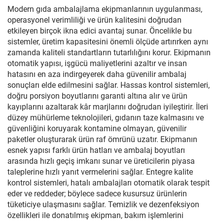
Modern gıda ambalajlama ekipmanlarının uygulanması,
operasyonel verimliliği ve ürün kalitesini doğrudan
etkileyen birçok ikna edici avantaj sunar. Öncelikle bu
sistemler, üretim kapasitesini önemli ölçüde artırırken aynı
zamanda kaliteli standartların tutarlılığını korur. Ekipmanın
otomatik yapısı, işgücü maliyetlerini azaltır ve insan
hatasını en aza indirgeyerek daha güvenilir ambalaj
sonuçları elde edilmesini sağlar. Hassas kontrol sistemleri,
doğru porsiyon boyutlarını garanti altına alır ve ürün
kayıplarını azaltarak kâr marjlarını doğrudan iyileştirir. İleri
düzey mühürleme teknolojileri, gıdanın taze kalmasını ve
güvenliğini koruyarak kontamine olmayan, güvenilir
paketler oluşturarak ürün raf ömrünü uzatır. Ekipmanın
esnek yapısı farklı ürün hatları ve ambalaj boyutları
arasında hızlı geçiş imkanı sunar ve üreticilerin piyasa
taleplerine hızlı yanıt vermelerini sağlar. Entegre kalite
kontrol sistemleri, hatalı ambalajları otomatik olarak tespit
eder ve reddeder; böylece sadece kusursuz ürünlerin
tüketiciye ulaşmasını sağlar. Temizlik ve dezenfeksiyon
özellikleri ile donatılmış ekipman, bakım işlemlerini