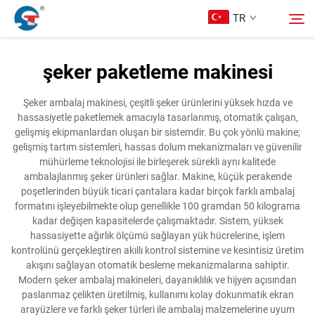
TR
şeker paketleme makinesi
Hakkımızda
Arama
Şeker ambalaj makinesi, çeşitli şeker ürünlerini yüksek hızda ve
hassasiyetle paketlemek amacıyla tasarlanmış, otomatik çalışan,
Ürünler
gelişmiş ekipmanlardan oluşan bir sistemdir. Bu çok yönlü makine;
gelişmiş tartım sistemleri, hassas dolum mekanizmaları ve güvenilir
mühürleme teknolojisi ile birleşerek sürekli aynı kalitede
Tasarım Örnekleri
ambalajlanmış şeker ürünleri sağlar. Makine, küçük perakende
poşetlerinden büyük ticari çantalara kadar birçok farklı ambalaj
formatını işleyebilmekte olup genellikle 100 gramdan 50 kilograma
Hizmet
kadar değişen kapasitelerde çalışmaktadır. Sistem, yüksek
hassasiyette ağırlık ölçümü sağlayan yük hücrelerine, işlem
kontrolünü gerçekleştiren akıllı kontrol sistemine ve kesintisiz üretim
Haberler
akışını sağlayan otomatik besleme mekanizmalarına sahiptir.
Modern şeker ambalaj makineleri, dayanıklılık ve hijyen açısından
paslanmaz çelikten üretilmiş, kullanımı kolay dokunmatik ekran
Bize Ulaşın
arayüzlere ve farklı şeker türleri ile ambalaj malzemelerine uyum