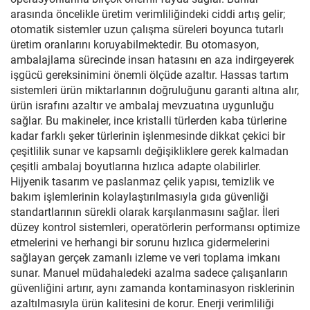
arasında öncelikle üretim verimliliğindeki ciddi artış gelir;
otomatik sistemler uzun çalışma süreleri boyunca tutarlı
üretim oranlarını koruyabilmektedir. Bu otomasyon,
ambalajlama sürecinde insan hatasını en aza indirgeyerek
işgücü gereksinimini önemli ölçüde azaltır. Hassas tartım
sistemleri ürün miktarlarının doğruluğunu garanti altına alır,
ürün israfını azaltır ve ambalaj mevzuatına uygunluğu
sağlar. Bu makineler, ince kristalli türlerden kaba türlerine
kadar farklı şeker türlerinin işlenmesinde dikkat çekici bir
çeşitlilik sunar ve kapsamlı değişikliklere gerek kalmadan
çeşitli ambalaj boyutlarına hızlıca adapte olabilirler.
Hijyenik tasarım ve paslanmaz çelik yapısı, temizlik ve
bakım işlemlerinin kolaylaştırılmasıyla gıda güvenliği
standartlarının sürekli olarak karşılanmasını sağlar. İleri
düzey kontrol sistemleri, operatörlerin performansı optimize
etmelerini ve herhangi bir sorunu hızlıca gidermelerini
sağlayan gerçek zamanlı izleme ve veri toplama imkanı
sunar. Manuel müdahaledeki azalma sadece çalışanların
güvenliğini artırır, aynı zamanda kontaminasyon risklerinin
azaltılmasıyla ürün kalitesini de korur. Enerji verimliliği