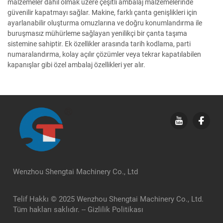
malzemeler dahil olmak üzere çeşitli ambalaj malzemelerinde
güvenilir kapatmayı sağlar. Makine, farklı çanta genişlikleri için
ayarlanabilir oluşturma omuzlarına ve doğru konumlandırma ile
buruşmasız mühürleme sağlayan yenilikçi bir çanta taşıma
sistemine sahiptir. Ek özellikler arasında tarih kodlama, parti
numaralandırma, kolay açılır çözümler veya tekrar kapatılabilen
kapanışlar gibi özel ambalaj özellikleri yer alır.
Wenzhou Shengtai Machinery Co., Ltd
Telif Hakkı © 2025 Wenzhou Shengtai Machinery Co., Ltd.
Tüm hakları saklıdır. --
Gizlilik Politikası