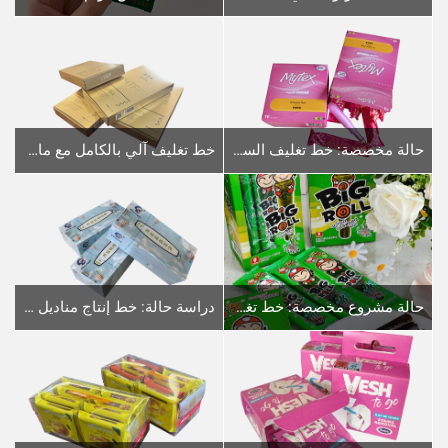
حالة مخصصة: خط تغليف السدادات المهبلية الآلي: مقدمة موجزة
خط تغليف آلي بالكامل مع ماكينة تعبئة الكرتون STZ-120 لأقنعة الوجه
حالة مشروع مخصصة: خط تغليف أوتوماتيكي تلقائي للفائف النوري (أربع خطوط تغليف على شكل وسائد متصلة بجهاز تغليف واحد)
دراسة حالة: خط إنتاج مناديل الوجه (المناديل المعبأة في علب والمناديل المعبأة في عبوات لينة)