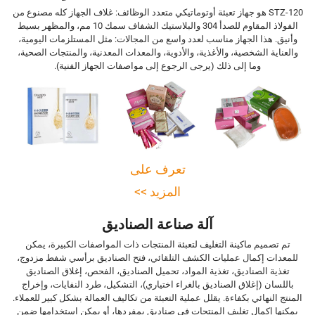
STZ-120 هو جهاز تعبئة أوتوماتيكي متعدد الوظائف: غلاف الجهاز كله مصنوع من
الفولاذ المقاوم للصدأ 304 والبلاستيك الشفاف سمك 10 مم، والمظهر بسيط
وأنيق. هذا الجهاز مناسب لعدد واسع من المجالات: مثل المستلزمات اليومية،
والعناية الشخصية، والأغذية، والأدوية، والمعدات المعدنية، والمنتجات الصحية،
وما إلى ذلك (يرجى الرجوع إلى مواصفات الجهاز الفنية).
تعرف على
المزيد >>
آلة صناعة الصناديق
تم تصميم ماكينة التغليف لتعبئة المنتجات ذات المواصفات الكبيرة، يمكن
للمعدات إكمال عمليات الكشف التلقائي، فتح الصناديق برأسي شفط مزدوج،
تغذية الصناديق، تغذية المواد، تحميل الصناديق، الفحص، إغلاق الصناديق
باللسان (إغلاق الصناديق بالغراء اختياري)، التشكيل، طرد النفايات، وإخراج
المنتج النهائي بكفاءة. يقلل عملية التعبئة من تكاليف العمالة بشكل كبير للعملاء.
يمكنها إكمال تغليف المنتجات في صناديق بمفردها، أو يمكن استخدامها ضمن