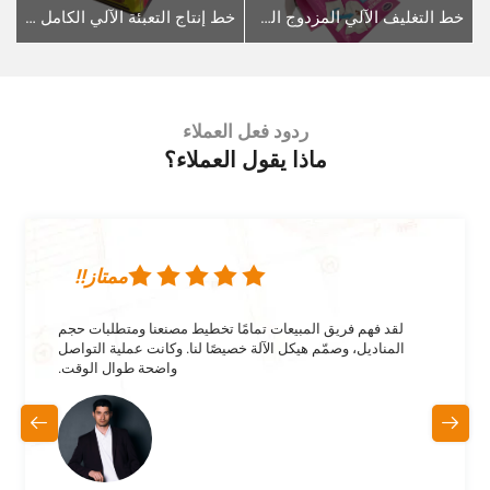
خط التغليف الآلي المزدوج الماص STZ-100 للأقمشة المُستخدمة في المسح
خط إنتاج التعبئة الآلي الكامل لعلب البسكويت المكوَّنة من ٨ قطع، المتصل بآليتي تغليف على شكل وسادة
ردود فعل العملاء
ماذا يقول العملاء؟
ممتاز!!
لقد فهم فريق المبيعات تمامًا تخطيط مصنعنا ومتطلبات حجم
المناديل، وصمّم هيكل الآلة خصيصًا لنا. وكانت عملية التواصل
واضحة طوال الوقت.