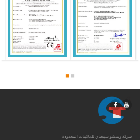
شركة وينتشو شينغتاي للماكينات المحدودة