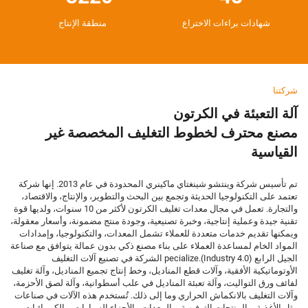
شهادات براءات الاختراع
منطقة الإنتاج
شركتنا
آلة التعبئة في الكرتون
مصنع محترف لخطوط التغليف المخصصة غير
القياسية
تم تأسيس شركة وينتشو شينغتاي ماكينري المحدودة في عام 2013. إنها شركة
تعتمد على التكنولوجيا الحديثة وتجمع بين البحث والتطوير، والإنتاج، والاقتصاد،
والتجارة. تعمل في مجال معدات تغليف الكرتون لأكثر من 10 سنوات، ولديها قوة
تقنية جيدة وعملية إنتاجية، وخبرة تصنيعية، وجودة منتج مضمونة، وأسعار معقولة،
ويمكنها تقديم خدمات متعددة للعملاء تشمل المعدات، والتكنولوجيا، وإمدادات
المواد الخام لمساعدة العملاء على بناء مصنع ذكي بدون عمالة يتوافق مع صناعة
الجيل الرابع (Industry 4.0).pecialize الشركة في تصنيع آلات التغليف
الأوتوماتيكية الأفقية، وآلات قطع المناديل، وخط إنتاج تجميع المناديل، وآلة تغليف
لفائف ورق التواليت، وآلة تعبئة المناديل في علب أسطوانية، وآلة لصق الأحزمة،
وآلات التغليف بالانكماش الحراري وما إلى ذلك. تُستخدم هذه الآلات في صناعات
مثل الأغذية، والمنتجات الترفيهية، والمعدات والأجزاء السيارات، والكيميائيات