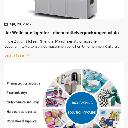
Apr, 29, 2025
Die Welle intelligenter Lebensmittelverpackungen ist da
In die Zukunft führen! Shengtai Maschinen Automatische
Lebensmittelkartonschließmaschinen verleihen Unternehmen Kraft für
eine effiziente Transformation und begrüßen eine neue Verpackungsära.
Mehr erfahren
Angetrieben von Konsumupgrades und diversifizierten Marktnachfragen
erlebt die Lebensmittelindustrie...