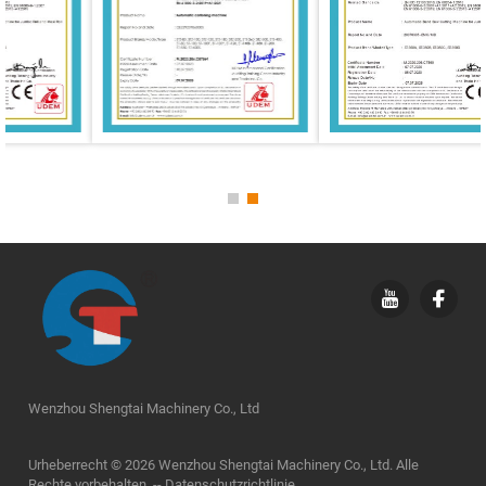
Wenzhou Shengtai Machinery Co., Ltd
Urheberrecht © 2026 Wenzhou Shengtai Machinery Co., Ltd. Alle
Rechte vorbehalten. --
Datenschutzrichtlinie