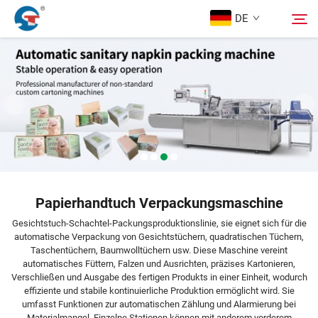
DE
Über Uns
Suche
Produkte
Design-Fall
Papierhandtuch Verpackungsmaschine
Service
Gesichtstuch-Schachtel-Packungsproduktionslinie, sie eignet sich für die
automatische Verpackung von Gesichtstüchern, quadratischen Tüchern,
Taschentüchern, Baumwolltüchern usw. Diese Maschine vereint
Nachrichten
automatisches Füttern, Falzen und Ausrichten, präzises Kartonieren,
Verschließen und Ausgabe des fertigen Produkts in einer Einheit, wodurch
effiziente und stabile kontinuierliche Produktion ermöglicht wird. Sie
Kontaktieren Sie Uns
umfasst Funktionen zur automatischen Zählung und Alarmierung bei
Materialmangel. Einzelne Stationen können mit anderem vorderem