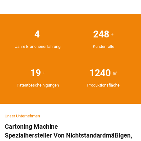
8
472
+
Jahre Branchenerfahrung
Kundenfälle
35
2360
+
㎡
Patentbescheinigungen
Produktionsfläche
Unser Unternehmen
Cartoning Machine
Spezialhersteller Von Nichtstandardmäßigen,