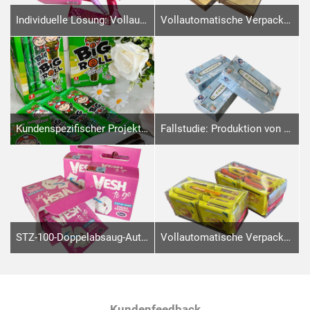
Individuelle Lösung: Vollautomatische Verpackungsanlage für Applikator-Tampons – Kurze Einführung
Vollautomatische Verpackungslinie mit STZ-120-Kartoniermaschine für Gesichtsmasken
Kundenspezifischer Projektfall: Automatische Kartonierlinie für Nori-Rollen (4 Kissenverpackungslinien an eine Kartoniermaschine angeschlossen)
Fallstudie: Produktion von Gesichtstüchern (Verpackung in Schachteln sowie Softpacks)
STZ-100-Doppelabsaug-Automatik-Verpackungsanlage für Putztücher
Vollautomatische Verpackungsanlage für 8er-Biskuitpackungen, verbunden mit zwei Schlauchverpackungsmaschinen
Kundenfeedback