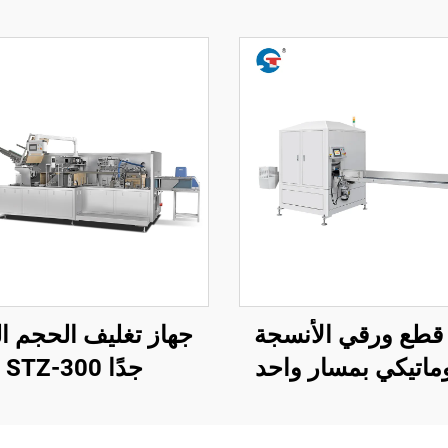
قطع ورقي الأنسجة
جهاز تغليف الحجم ال
وماتيكي بمسار واحد
جدًا STZ-300
ST-200