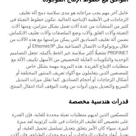
عامل آخر مهم يجب مراعاته هو مدى سلاسة دمج آلة تغليف
الزجاجات في الأنظمة الإنتاجية الحالية. تتكون خطوط التعبئة في
كثير من المنشآت من عدة آلات تعمل بشكل متزامن، ومنها آلات
التعبئة وآلات الغلق وآلات وضع الملصقات وآلات تغليف الانكماش.
تضمن آلة تغليف الصناديق التي يمكن مزامنتها مع هذه الآلات من
خلال بروتوكولات الاتصال الصناعية مثل Ethernet/IP أو
PROFINET تشغيلًا أكثر سلاسة عبر الخط بأكمله. تجعل التصاميم
الوحدية والتكوينات القابلة للتخصيص من الأسهل تكييف الآلة مع
متطلبات الإنتاج الفريدة. هذه المرونة مهمة بشكل خاص
للمصنعين الذين يتعاملون مع أكواد تعريف المنتور المختلفة أو
أشكال الزجاجات أو أحجام الصناديق. كما تقلل ميزات التبديل
السريع والتعديل بدون أدوات من وقت التوقف أثناء انتقال المنتج.
قدرات هندسية مخصصة
للمصنّعين الذين لديهم متطلبات تعبئة محددة للغاية، فإن القدرة
على تخصيص آلة تغليف الزجاجات في علب كرتونية تُعد ميزة
كبيرة. سواء كان الأمر يتعلق بتعديل تسلسل تحميل العلبة، أو
تعديل أبعاد حاملات الزجاجات، أو دمج وحدات الطباعة، فإن آلات