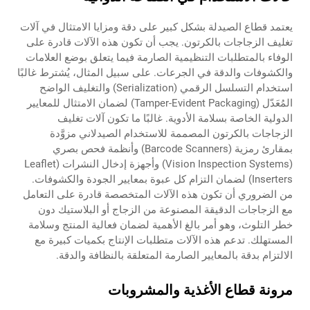
يعتمد قطاع الصيدلة بشكل كبير على دقة ومزايا الامتثال في آلات
تغليف الزجاجات بالكرتون. يجب أن تكون هذه الآلات قادرة على
الوفاء بالمتطلبات التنظيمية الصارمة فيما يتعلق بوضع العلامات
والكشوفات والدقة في الجرعات. على سبيل المثال، يُشترط غالبًا
استخدام التسلسل الرقمي (Serialization) والتغليف الواضح
المُعَدّل (Tamper-Evident Packaging) لضمان الامتثال للمعايير
الدولية الخاصة بسلامة الأدوية. غالبًا ما تكون آلات تغليف
الزجاجات بالكرتون المصممة للاستخدام الصيدلاني مزوَّدة
بمقارئ رمزية (Barcode Scanners) وأنظمة فحص بصري
(Vision Inspection Systems) وأجهزة إدخال النشرات (Leaflet
Inserters) لضمان التزام كل عبوة بمعايير الجودة والكشوفات.
من الضروري أن تكون هذه الآلات المتخصصة قادرة على التعامل
مع الزجاجات الدقيقة المصنوعة من الزجاج أو البلاستيك دون
خطر التلوث، وهو أمر بالغ الأهمية لضمان فعالية المنتج وسلامة
المستهلك. تدعم هذه الآلات متطلبات الإنتاج بكميات كبيرة مع
الالتزام بدقة بالمعايير الصارمة المتعلقة بالنظافة والدقة.
مرونة قطاع الأغذية والمشروبات