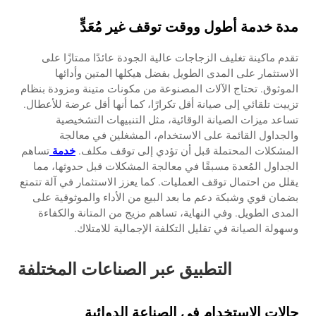
مدة خدمة أطول ووقت توقف غير مُعَدٍّ
تقدم ماكينة تغليف الزجاجات عالية الجودة عائدًا ممتازًا على
الاستثمار على المدى الطويل بفضل هيكلها المتين وأدائها
الموثوق. تحتاج الآلات المصنوعة من مكونات متينة ومزودة بنظام
تزييت تلقائي إلى صيانة أقل تكرارًا، كما أنها أقل عرضة للأعطال.
تساعد ميزات الصيانة الوقائية، مثل التنبيهات التشخيصية
والجداول القائمة على الاستخدام، المشغلين في معالجة
المشكلات المحتملة قبل أن تؤدي إلى توقف مكلف.
خدمة
تساهم
الجداول المُعدة مسبقًا في معالجة المشكلات قبل حدوثها، مما
يقلل من احتمال توقف العمليات. كما يعزز الاستثمار في آلة تتمتع
بضمان قوي وشبكة دعم ما بعد البيع من الأداء والموثوقية على
المدى الطويل. وفي النهاية، تساهم مزيج من المتانة والكفاءة
وسهولة الصيانة في تقليل التكلفة الإجمالية للامتلاك.
التطبيق عبر الصناعات المختلفة
حالات الاستخدام في الصناعة الدوائية