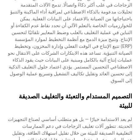
الزجاجات في علب أكثر ذكاءً واتصالًا. تدمج الآلات المتقدمة
تحليلات مدعومة بالذكاء الاصطناعي لمراقبة أداء الماكينة والتنبؤ
باحتياجاتها من الصيانة بالاعتماد على البيانات الفعلية. يمكن
للخوارزميات الخاصة بالتعلم الآلي أن تحدد نقاط عدم الكفاءة أو
التباين في عملية التغليف بالعلب وضبط المعايير تلقائيًا لتحسين
الإنتاج. وتتيح ميزة الدمج مع أنظمة التخطيط لموارد المؤسسة
(ERP) تتبع الإنتاج في الوقت الفعلي وإدارة المخزون، وتخطيط
الصيانة التنبؤية. تساعد هذه الابتكارات الشركات على الانتقال نحو
عمليات إنتاج آلية بالكامل ومبنية على البيانات حيث يقود الذكاء
الاصطناعي التحسين المستمر. يؤدي اعتماد حلول التغليف الذكية
إلى تحسين العائد وتقليل تكاليف التشغيل وتسريع عملية الوصول
إلى السوق.
التصميم المستدام والتعبئة والتغليف الصديقة
للبيئة
لم يعد الاستدامة خيارًا — بل هو متطلب أساسي لصناع التجهيزات
الحديثة. تتطور آلات تغليف الزجاجات في دعم الممارسات
التغليفية الصديقة للبيئة من خلال تقليل استهلاك الطاقة، وتقليل
هدر المواد، ودعم استخدام مواد تغليف قابلة لإعادة التدوير أو