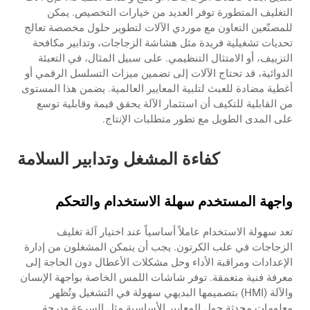
التغليف المتطورة توفر العديد من خيارات التخصيص. يمكن
للمصنّعين التعاون مع موردي الآلات لتطوير حلول مخصصة تعالج
تحديات تشغيلية فريدة مثل هشاشة الزجاجات، وتدابير مكافحة
التزييف، أو الامتثال التنظيمي. على سبيل المثال، في التعبئة
الدوائية، قد تحتاج الآلات إلى تضمين ميزات التسلسل الرقمي أو
أغطية مضادة للعبث لتلبية المعايير العالمية. يضمن هذا المستوى
من القابلية للتكيف أن استثمار الآلة يحقق قيمة وقابلية توسع
على المدى الطويل مع تطور متطلبات الإنتاج.
كفاءة المشغل وتدابير السلامة
واجهة المستخدم سهلة الاستخدام والتحكم
تعد سهولة الاستخدام عاملاً أساسياً عند اختيار آلة تغليف
الزجاجات في علب الكرتون. يجب أن يتمكن المشغلون من إدارة
الإعدادات ومراقبة الأداء وحل مشكلات الأعطال دون الحاجة إلى
معرفة فنية متعمقة. توفر شاشات اللمس الخاصة بواجهة الإنسان
والآلة (HMI) بتصميمها البديهي سهولة في التشغيل وتُظهر
معلومات محدثة حول المعايير الأساسية مثل السرعة ودرجة