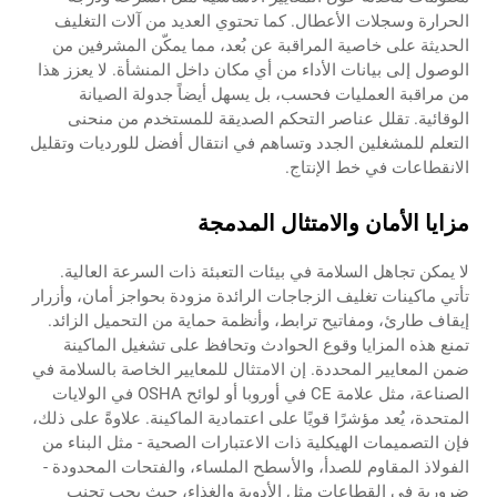
الحرارة وسجلات الأعطال. كما تحتوي العديد من آلات التغليف
الحديثة على خاصية المراقبة عن بُعد، مما يمكّن المشرفين من
الوصول إلى بيانات الأداء من أي مكان داخل المنشأة. لا يعزز هذا
من مراقبة العمليات فحسب، بل يسهل أيضاً جدولة الصيانة
الوقائية. تقلل عناصر التحكم الصديقة للمستخدم من منحنى
التعلم للمشغلين الجدد وتساهم في انتقال أفضل للورديات وتقليل
الانقطاعات في خط الإنتاج.
مزايا الأمان والامتثال المدمجة
لا يمكن تجاهل السلامة في بيئات التعبئة ذات السرعة العالية.
تأتي ماكينات تغليف الزجاجات الرائدة مزودة بحواجز أمان، وأزرار
إيقاف طارئ، ومفاتيح ترابط، وأنظمة حماية من التحميل الزائد.
تمنع هذه المزايا وقوع الحوادث وتحافظ على تشغيل الماكينة
ضمن المعايير المحددة. إن الامتثال للمعايير الخاصة بالسلامة في
الصناعة، مثل علامة CE في أوروبا أو لوائح OSHA في الولايات
المتحدة، يُعد مؤشرًا قويًا على اعتمادية الماكينة. علاوةً على ذلك،
فإن التصميمات الهيكلية ذات الاعتبارات الصحية - مثل البناء من
الفولاذ المقاوم للصدأ، والأسطح الملساء، والفتحات المحدودة -
ضرورية في القطاعات مثل الأدوية والغذاء، حيث يجب تجنب