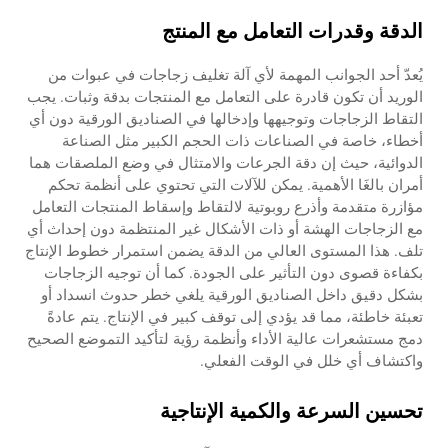
الدقة وقدرات التعامل مع المنتج
يُعدّ أحد الجوانب المهمة لأي آلة تغليف زجاجات في عبوات من
الوريد أن تكون قادرة على التعامل مع المنتجات بدقة وثبات. يجب
التقاط الزجاجات وتوجيهها وإدخالها في الصناديق الورقية دون أي
أخطاء، خاصة في الصناعات ذات الحجم الكبير مثل الصناعة
الدوائية، حيث إن دقة الجرعات والامتثال في وضع الملصقات هما
أمران بالغَا الأهمية. يمكن للآلات التي تحتوي على أنظمة تحكم
مؤازرة متقدمة وأذرع روبوتية لالتقاط وإسقاط المنتجات التعامل
مع الزجاجات الهشة أو ذات الأشكال غير المنتظمة دون إحداث أي
تلف. هذا المستوى العالي من الدقة يضمن استمرار خطوط الإنتاج
بكفاءة قصوى دون التأثير على الجودة. كما أن توجيه الزجاجات
بشكل دقيق داخل الصناديق الورقية يلغي خطر حدوث انسداد أو
تعبئة خاطئة، مما قد يؤدي إلى توقف كبير في الإنتاج. يتم عادةً
دمج مستشعرات عالية الأداء وأنظمة رؤية لتأكيد التموضع الصحيح
واكتشاف أي خلل في الوقت الفعلي.
تحسين السرعة والكمية الإنتاجية