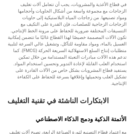
في قطاع الأغذية والمشروبات، يجب أن تتعامل آلات تغليف
الزجاجات مع مجموعة واسعة من أشكال الحاويات وأحجامها
ومواد تصنيعها. من زجاجات المياه البلاستيكية إلى حاويات
الزجاجات الزجاجية للصلصات، فإن القدرة على التكيف مع
التنسيقات المختلفة ضرورية للحفاظ على مرونة الخط الإنتاجي.
تكون الآلات المصممة خصيصًا لهذا القطاع غالبًا ما تتضمن إمكانية
الغسيل بالماء، ومواد مقاومة للتآكل، وتشغيل عالي السرعة لتلبية
متطلبات إنتاج السلع الاستهلاكية السريعة الحركة (FMCG). كما
تدعم هذه الآلات مبادرات التعبئة المستدامة من خلال تمكين
استخدام العلب القابلة لإعادة التدوير وتحسين استخدام المواد.
يستفيد قطاع المشروبات بشكل خاص من الآلات القادرة على
تشكيل العلب وتحميلها وإغلاقها بسرعة للحفاظ على الكفاءة
الإنتاجية.
الابتكارات الناشئة في تقنية التغليف
الأتمتة الذكية ودمج الذكاء الاصطناعي
مع اعتماد قطاع التصنيع لثورة الصناعة الرابعة، تصبح آلات تغليف