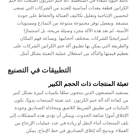
عاملاً حيويًا للبقاء في المنافسة.
آلة ختم الكرتون
أصبحت آلة ختم
الكراتين قطعة معدات أساسية للعديد من الشركات التي تسعى
لتحسين الإنتاجية وتقليل تكاليف العمالة والحفاظ على جودة
متسقة. وبفضل توفر مجموعة متنوعة من النماذج ومستويات
الأتمتة، لم تعد هذه الآلة مجرد وسيلة مريحة، بل استثمارًا
استراتيجيًا للشركات بمختلف أحجامها. ويساعد فهم المكان
والطريقة التي يمكن بها تطبيق آلة ختم الكراتين الشركات على
تعظيم قيمتها والتأكد من استغلال عملية التعبئة بشكل أمثل.
التطبيقات في التصنيع
تعبئة المنتجات ذات الحجم الكبير
يستفيد المصنعون الذين ينتجون سلعًا بكميات كبيرة بشكل كبير
من كفاءة آلة
آلة ختم الكرتون
.عند تعبئة المنتجات يدويًا، تكون
التباينات في تطبيق الشريط اللاصق ومحاذاة الصناديق وجودة
الإغلاق أمورًا شائعة الحدوث، ويمكن أن تؤدي هذه المشكلات إلى
تلف المنتجات أثناء النقل أو زيادة في عدد عمليات الإرجاع من
العملاء. وبدمج آلة إغلاق الصناديق في خط الإنتاج، يمكن