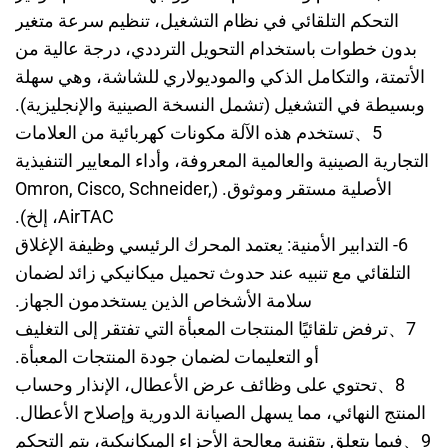
التحكم التلقائي في نظام التشغيل، تنظيم سرعة متغير
بدون خطوات باستخدام التحويل الترددي، درجة عالية من
الأتمتة، والتكامل الذكي والموديولاري للشاشة، وهي سهلة
وبسيطة في التشغيل (تشمل النسخة الصينية والإنجليزية).
5
、
تستخدم هذه الآلة مكونات كهربائية من العلامات
التجارية الصينية والعالمية المعروفة، وأداء المعايير التنفيذية
الأصلية مستقر وموثوق. (Omron, Cisco, Schneider,
AirTAC، إلخ).
6- التدابير الأمنية: يعتمد المحرك الرئيسي وظيفة الإغلاق
التلقائي مع تنبيه عند حدوث تحميل ميكانيكي زائد لضمان
سلامة الأشخاص الذين يستخدمون الجهاز.
7
、
ترفض تلقائيًا المنتجات المعبأة التي تفتقر إلى التغليف
أو التعليمات لضمان جودة المنتجات المعبأة.
8
、
تحتوي على وظائف عرض الأعطال، الإنذار وحساب
المنتج النهائي، مما يسهل الصيانة الدورية وإصلاح الأعطال.
9
、
فيما يتعلق بتقنية معالجة الأجزاء الميكانيكية، يتم التحكم