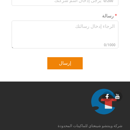
0/200
رسالة
0/1000
إرسال
شركة وينتشو شينغتاي للماكينات المحدودة