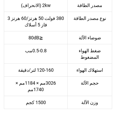
مصدر الطاقة
2kw (الانحراف)
نوع مصدر الطاقة
380 فولت 50 هرتز/60 هرتز 3
فاز 5 أسلاك
ضوضاء الآلة
≦80dB
ضغط الهواء
0.5-0.8مب
المضغوط
استهلاك الهواء
120-160 لتر/دقيقة
حجم الآلة
3026مم × 1184مم ×
1740مم
وزن الآلة
1500 كجم