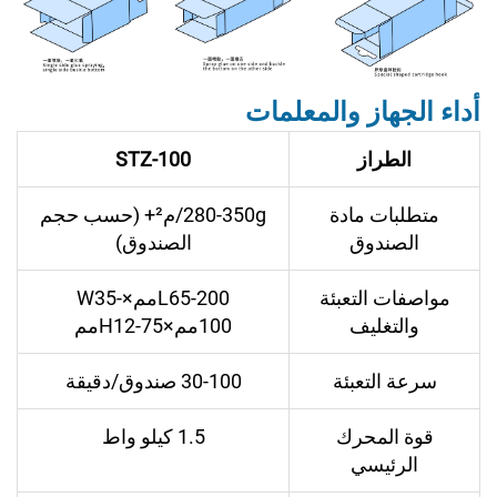
أداء الجهاز والمعلمات
الطراز
STZ-100
متطلبات مادة
280-350g/م²+ (حسب حجم
الصندوق
الصندوق)
مواصفات التعبئة
L65-200مم×W35-
والتغليف
100مم×H12-75مم
سرعة التعبئة
30-100 صندوق/دقيقة
قوة المحرك
1.5 كيلو واط
الرئيسي