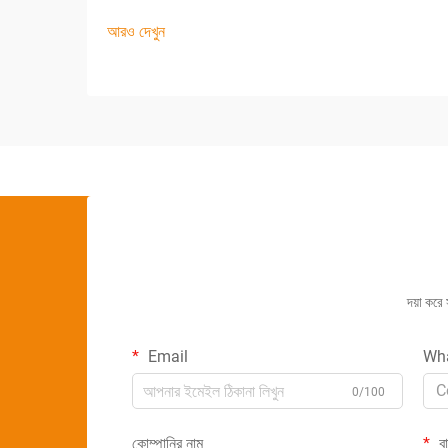
যা উত্পাদনকারীদের কার্যকরিতা, নির্ভুলতা এবং আউটপুট গতি
আরও দেখুন
নিয়ে কাজ করার পদ্ধতিকে পুনর্গঠন করে। এসব
উদ্ভাবনগুলোর মধ্যে, বোতল কার্টনিং মেশিন...
দয়া করে
Email
Wh
C
0/100
কোম্পানির নাম
বার