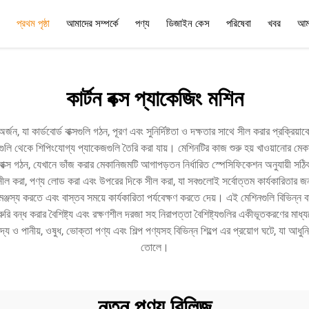
প্রথম পৃষ্ঠা
আমাদের সম্পর্কে
পণ্য
ডিজাইন কেস
পরিষেবা
খবর
আম
পরিষেবা
প্রশ্নোত্তর
কার্টন বক্স প্যাকেজিং মশিন
্ষ অর্জন, যা কার্ডবোর্ড বাক্সগুলি গঠন, পূরণ এবং সুনির্দিষ্টতা ও দক্ষতার সাথে সীল করার প্রক
ুলি থেকে শিপিংযোগ্য প্যাকেজগুলি তৈরি করা যায়। মেশিনটির কাজ শুরু হয় খাওয়ানোর মেকানি
বাক্স গঠন, যেখানে ভাঁজ করার মেকানিজমটি আগাপড়তন নির্ধারিত স্পেসিফিকেশন অনুযায়ী স
কে সীল করা, পণ্য লোড করা এবং উপরের দিকে সীল করা, যা সবগুলোই সর্বোত্তম কার্যকারিতার জ
মঞ্জস্য করতে এবং বাস্তব সময়ে কার্যকারিতা পর্যবেক্ষণ করতে দেয়। এই মেশিনগুলি বিভিন্ন 
জরুরি বন্ধ করার বৈশিষ্ট্য এবং রক্ষণশীল দরজা সহ নিরাপত্তা বৈশিষ্ট্যগুলির একীভূতকরণের 
 খাদ্য ও পানীয়, ওষুধ, ভোক্তা পণ্য এবং শিল্প পণ্যসহ বিভিন্ন শিল্পে এর প্রয়োগ ঘটে, যা 
তোলে।
নতুন পণ্য রিলিজ