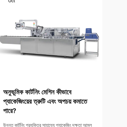
Oct
Oc
অনুভূমিক কার্টনিং মেশিন কীভাবে
পণ্য 
প্যাকেজিংয়ের ত্রুটি এবং অপচয় কমাতে
সুবি
পারে?
উন্নত 
বিপ্ল
উন্নত কার্টনিং প্রযুক্তির সাহায্যে প্যাকেজিং দক্ষতা আমূল