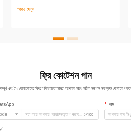
অপারেশনগুলিতে দক্ষতা, গতি এবং সামঞ্জস্য সফলতার জন্য
আরও দেখুন
অপরিহার্য। কার্টন সিলিং মেশিনটি অবিচ্ছেদ্য সমাধান হিসাবে
দাঁড়িয়েছে...
ফ্রি কোটেশন পান
 সম্পূর্ণ এবং বৈধ যোগাযোগের বিবরণ দিন যাতে আমরা আপনার সাথে সঠিক সমাধান সহ দ্রুত যোগাযোগ ক
atsApp
নাম
ode
0/100
্তা