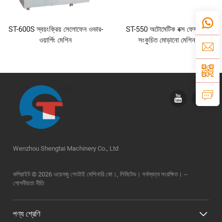
ST-600S স্বয়ংক্রিয় সেলোফেন ওভার-
ST-550 অটোমেটিক বক্স ফেস টিশু
ওয়ার্পিং মেশিন
সংকুচিত মোড়ানো মেশিন
Wenzhou Shengtai Machinery Co., Ltd
কপিরাইট © 2026 ওয়েনজু শেংটাই মেশিনারি কো।, লিমিটেড। সর্বস্বত্ব সংরক্ষিত। --
গোপনীয়তা নীতি
পণ্য শ্রেণি