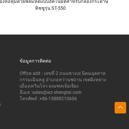
ื่องห่อหุ้มด้วยฟิล์มหดแบบอัตโนมัติสำหรับกล่องกระดาษ
ทิชชูรุ่น ST-550
ข้อมูลการติดต่อ
Office add : เลขที่ 2 ถนนชวงเย่ นิคมอุตสาห
กรรมเฉินหลู อำเภอหว่านชüาน เขตผิงหยาง
เมืองเหวินโจว มณฑลเจ้อเจียง
อีเมล :
sales@wz-shengtai.com
โทรศัพท์ :
+86-15888210606
บ