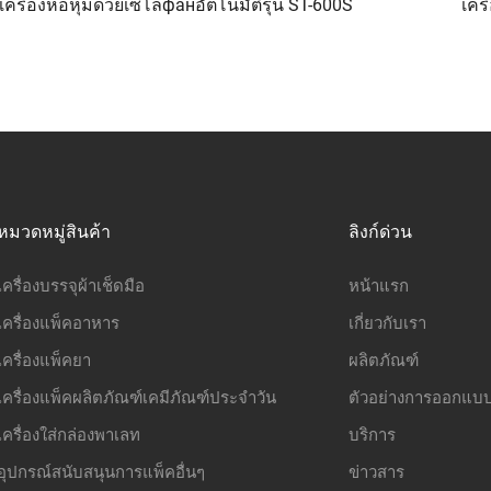
เครื่องห่อหุ้มด้วยเซโลфанอัตโนมัติรุ่น ST-600S
เคร
หมวดหมู่สินค้า
ลิงก์ด่วน
เครื่องบรรจุผ้าเช็ดมือ
หน้าแรก
เครื่องแพ็คอาหาร
เกี่ยวกับเรา
เครื่องแพ็คยา
ผลิตภัณฑ์
เครื่องแพ็คผลิตภัณฑ์เคมีภัณฑ์ประจำวัน
ตัวอย่างการออกแบ
เครื่องใส่กล่องพาเลท
บริการ
อุปกรณ์สนับสนุนการแพ็คอื่นๆ
ข่าวสาร