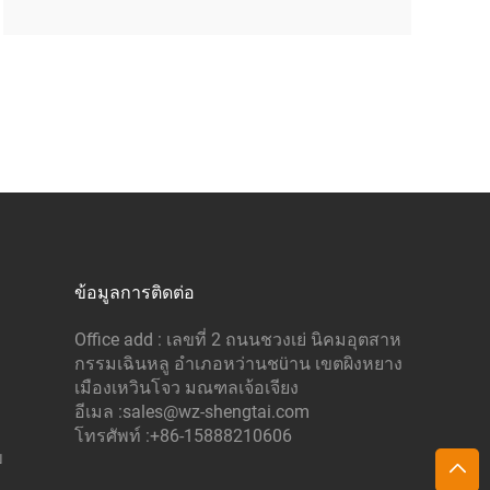
ข้อมูลการติดต่อ
Office add : เลขที่ 2 ถนนชวงเย่ นิคมอุตสาห
กรรมเฉินหลู อำเภอหว่านชüาน เขตผิงหยาง
เมืองเหวินโจว มณฑลเจ้อเจียง
อีเมล :
sales@wz-shengtai.com
โทรศัพท์ :
+86-15888210606
บ