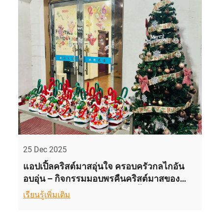
25 Dec 2025
แอปเปิ้ลคริสต์มาสอุ่นใจ ครอบครัวกลไกอัน
อบอุ่น – กิจกรรมมอบพรคืนคริสต์มาสของ
บริษัท เซิงไท่ แมชชีนเนอรี่ จัดขึ้นสำเร็จลุล่วง
เรียนรู้เพิ่มเติม