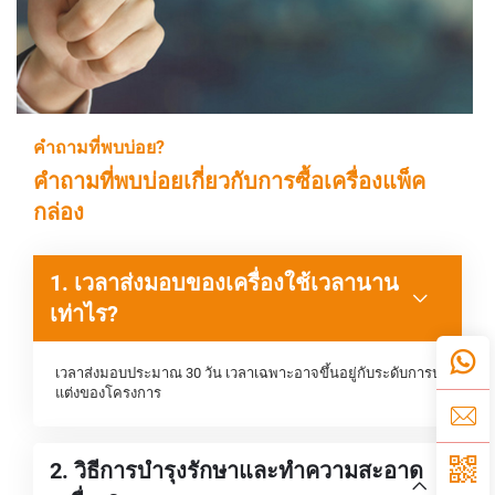
คำถามที่พบบ่อย?
คำถามที่พบบ่อยเกี่ยวกับการซื้อเครื่องแพ็ค
กล่อง
1. เวลาส่งมอบของเครื่องใช้เวลานาน
เท่าไร?
เวลาส่งมอบประมาณ 30 วัน เวลาเฉพาะอาจขึ้นอยู่กับระดับการปรับ
แต่งของโครงการ
2. วิธีการบำรุงรักษาและทำความสะอาด