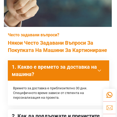
Често задавани въпроси?
Някои Често Задавани Въпроси За
Покупката На Машини За Картиониране
1. Какво е времето за доставка на
машина?
Времето за доставка е приблизително 30 дни.
Специфичното време зависи от степента на
персонализация на проекта.
2. Как да поддържате и пречистите