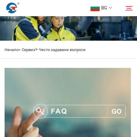
BG
Относно нас
Търсене
>
Начало>
Сервиз
Често задавани въпроси
Продукти
Дизайнерски Проект
Сервиз
Новини
Свържете Се с Нас