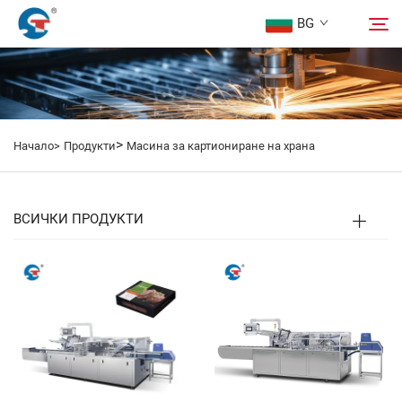
BG
Относно нас
Търсене
>
Начало>
Продукти
Масина за картиониране на храна
Продукти
Дизайнерски Проект
ВСИЧКИ ПРОДУКТИ
Сервиз
Новини
Свържете Се с Нас