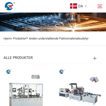
DA
Om Os
Søg
>
Hjem>
Produkter
Anden understøttende Pakkematerialeudstyr
Produkter
Design Tilfælde
ALLE PRODUKTER
Service
Nyheder
Kontakt os