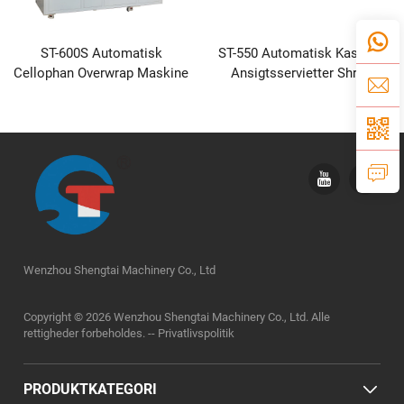
ST-600S Automatisk
ST-550 Automatisk Kasse til
Cellophan Overwrap Maskine
Ansigtsservietter Shrink
Wrap Maskine
Wenzhou Shengtai Machinery Co., Ltd
Copyright © 2026 Wenzhou Shengtai Machinery Co., Ltd. Alle
rettigheder forbeholdes. --
Privatlivspolitik
PRODUKTKATEGORI