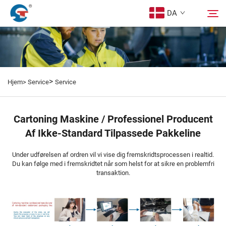
DA
Om Os
Søg
>
Hjem>
Service
Service
Produkter
Cartoning Maskine / Professionel Producent
Design Tilfælde
Af Ikke-Standard Tilpassede Pakkeline
Service
Under udførelsen af ordren vil vi vise dig fremskridtsprocessen i realtid.
Du kan følge med i fremskridtet når som helst for at sikre en problemfri
transaktion.
Nyheder
Kontakt os