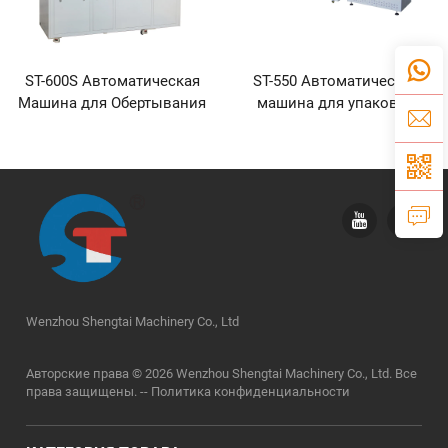
ST-600S Автоматическая
ST-550 Автоматическая
Машина для Обертывания
машина для упаковки
в Целлофан
коробок с бумажными
платками и усадки пленки
Wenzhou Shengtai Machinery Co., Ltd
Авторские права © 2026 Wenzhou Shengtai Machinery Co., Ltd. Все
права защищены. --
Политика конфиденциальности