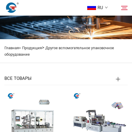
RU
О нас
Поиск
>
Главная>
Продукция
Другое вспомогательное упаковочное
Продукция
оборудование
Дизайн Кейса
ВСЕ ТОВАРЫ
Услуга
Новости
Связаться С Нами